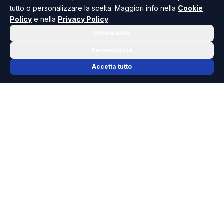
tutto o personalizzare la scelta. Maggiori info nella
Cookie
Policy
e nella
Privacy Policy
.
Rifiuta tutto
Personalizza
Accetta tutto
📬 NEWSLETTER RISOLUTO
Le notizie che contano, ogni mattina
nella tua casella.
Niente spam, solo cronaca, politica e cultura della Sicilia che
dovresti conoscere.
ISCRIVITI GRATIS