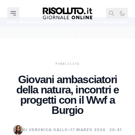
ituzionale tra Giuseppe Pendolino e il delegato algerino Kazouz Mohammed
Giovani ambasciatori
della natura, incontri e
progetti con il Wwf a
Burgio
DI VERONICA GALLO
•
17 MARZO 2024 · 20:41