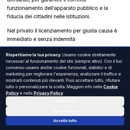
funzionamento dell’apparato pubblico e la
fiducia dei cittadini nelle istituzioni.
Nel privato il licenziamento per giusta causa è
immediato e senza indennità
Anche chi punta a un posto in un’azienda
Rispettiamo la tua privacy.
Usiamo cookie strettamente
privata non è al riparo da conseguenze serie. Il
necessari al funzionamento del sito (sempre attivi). Con il tuo
datore di lavoro, scoprendo che le informazioni
consenso usiamo anche cookie funzionali, statistici e di
marketing per migliorare l'esperienza, analizzare il traffico e
fornite in fase di selezione erano false, ha pieno
mostrarti contenuti più rilevanti. Puoi accettare tutto, rifiutare
diritto di procedere con il licenziamento per
tutto o personalizzare la scelta. Maggiori info nella
Cookie
giusta causa. La base di questa scelta è il venir
Policy
e nella
Privacy Policy
.
meno del rapporto fiduciario, elemento
Rifiuta tutto
essenziale in ogni rapporto di lavoro. Quando
Personalizza
un dipendente mente su un titolo di studio, una
Accetta tutto
certificazione linguistica o un’esperienza