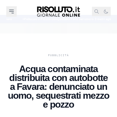
Pellacani e Pizzini conquistano l'oro nel sincro 3 metri agli Europei di tuffi d
Acqua contaminata
distribuita con autobotte
a Favara: denunciato un
uomo, sequestrati mezzo
e pozzo