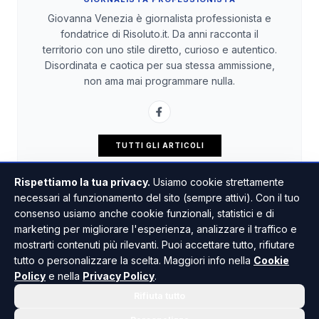
Giovanna Venezia è giornalista professionista e
fondatrice di Risoluto.it. Da anni racconta il
territorio con uno stile diretto, curioso e autentico.
Disordinata e caotica per sua stessa ammissione,
non ama mai programmare nulla.
TUTTI GLI ARTICOLI
Rispettiamo la tua privacy.
Usiamo cookie strettamente
necessari al funzionamento del sito (sempre attivi). Con il tuo
consenso usiamo anche cookie funzionali, statistici e di
marketing per migliorare l'esperienza, analizzare il traffico e
mostrarti contenuti più rilevanti. Puoi accettare tutto, rifiutare
tutto o personalizzare la scelta. Maggiori info nella
Cookie
Policy
e nella
Privacy Policy
.
Rifiuta tutto