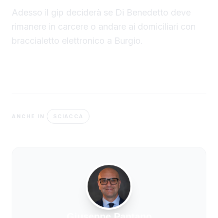
Adesso il gip deciderà se Di Benedetto deve
rimanere in carcere o andare ai domiciliari con
braccialetto elettronico a Burgio.
SCIACCA
ANCHE IN
Giuseppe Pantano