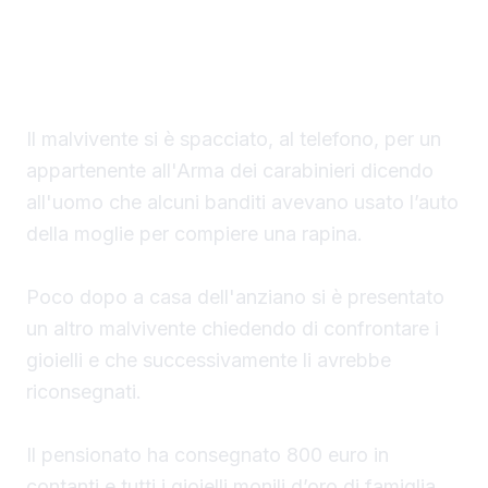
Un finto carabiniere ha portato via denaro e
gioielli per un valore di 40 mila euro a un
settantaduenne di Palma di Montechiaro.
Il malvivente si è spacciato, al telefono, per un
appartenente all'Arma dei carabinieri dicendo
all'uomo che alcuni banditi avevano usato l’auto
della moglie per compiere una rapina.
Poco dopo a casa dell'anziano si è presentato
un altro malvivente chiedendo di confrontare i
gioielli e che successivamente li avrebbe
riconsegnati.
Il pensionato ha consegnato 800 euro in
contanti e tutti i gioielli monili d’oro di famiglia.