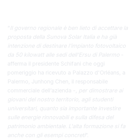
fotovoltaico alla Sicilia e il presidente della
Regione Renato Schifani lo destina ai
dormitori universitari dell’Ersu.
“
Il governo regionale è ben lieto di accettare la
proposta della Sunova Solar Italia e ha già
intenzione di destinare l'impianto fotovoltaico
da 50 kilowatt alle sedi dell'Ersu di Palermo
-
afferma il presidente Schifani che oggi
pomeriggio ha ricevuto a Palazzo d'Orléans, a
Palermo, Junhong Chen, il responsabile
commerciale dell’azienda -,
per dimostrare ai
giovani del nostro territorio, agli studenti
universitari, quanto sia importante investire
sulle energie rinnovabili e sulla difesa del
patrimonio ambientale. L'alta formazione si fa
anche con gli esempi concreti
”.