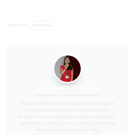
MARSALA
ANCHE IN
Giovanna Venezia
GIORNALISTA PROFESSIONISTA
Giovanna Venezia è giornalista professionista e
fondatrice di Risoluto.it. Da anni racconta il
territorio con uno stile diretto, curioso e autentico.
Disordinata e caotica per sua stessa ammissione,
non ama mai programmare nulla.