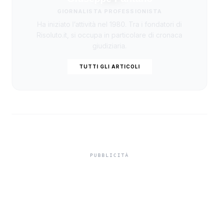
GIORNALISTA PROFESSIONISTA
Ha iniziato l’attività nel 1980. Tra i fondatori di
Risoluto.it, si occupa in particolare di cronaca
giudiziaria.
TUTTI GLI ARTICOLI
Truffa del finto
carabiniere da 40 mila
euro a Palma di