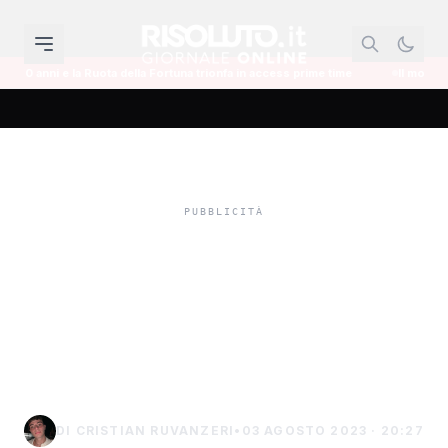
 Fortuna trionfa in access prime time
Il mondo dell'informazione si reinve
Azienda cinese dona alla
Regione un impianto
fotovoltaico, Schifani:
“Destinato agli studenti”
DI CRISTIAN RUVANZERI
•
03 AGOSTO 2023 · 20:27