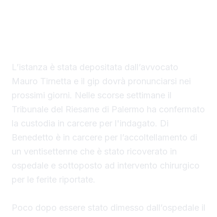
chiesto al gip i domiciliari con braccialetto
elettronico in una casa nella disponibilità del
saccense, a Burgio.
L’istanza è stata depositata dall’avvocato
Mauro Tirnetta e il gip dovrà pronunciarsi nei
prossimi giorni. Nelle scorse settimane il
Tribunale del Riesame di Palermo ha confermato
la custodia in carcere per l'indagato. Di
Benedetto è in carcere per l’accoltellamento di
un ventisettenne che è stato ricoverato in
ospedale e sottoposto ad intervento chirurgico
per le ferite riportate.
Poco dopo essere stato dimesso dall’ospedale il