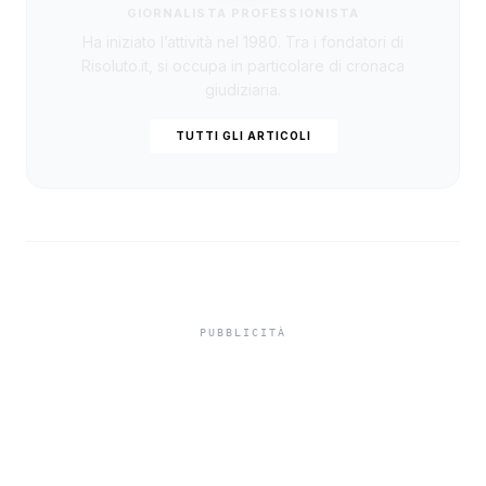
GIORNALISTA PROFESSIONISTA
Ha iniziato l’attività nel 1980. Tra i fondatori di
Risoluto.it, si occupa in particolare di cronaca
giudiziaria.
TUTTI GLI ARTICOLI
Misiliscemi, sorpreso
mentre incendia un
terreno: denunciato un