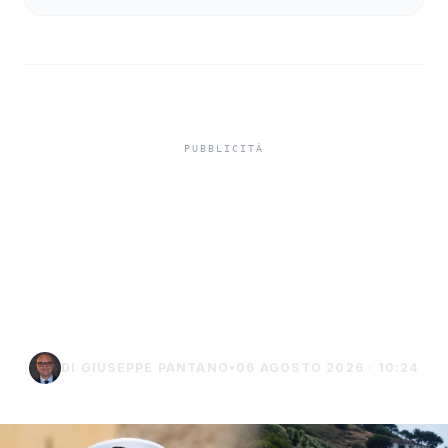
Niente ombrelloni con
struttura fissa in spiaggia,
controlli a Sciacca e
Menfi
DI GIUSEPPE PANTANO
•
06 AGOSTO 2026 · 10:24