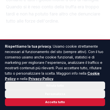
Quando si è reso conto della truffa era troppo
tardi e non ha potuto fare altro che denunciare
tutto alle forze dell'ordine.
Rispettiamo la tua privacy.
Usiamo cookie strettamente
necessari al funzionamento del sito (sempre attivi). Con il tuo
consenso usiamo anche cookie funzionali, statistici e di
PALMA DI MONTECHIARO
ANCHE IN
marketing per migliorare l'esperienza, analizzare il traffico e
mostrarti contenuti più rilevanti. Puoi accettare tutto, rifiutare
tutto o personalizzare la scelta. Maggiori info nella
Cookie
Policy
e nella
Privacy Policy
.
Rifiuta tutto
Personalizza
Accetta tutto
Giuseppe Pantano