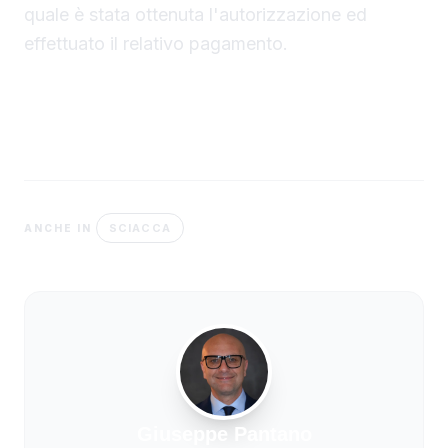
quale è stata ottenuta l'autorizzazione ed
effettuato il relativo pagamento.
SCIACCA
ANCHE IN
Giuseppe Pantano