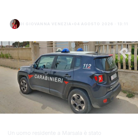
uomo di Marsala
DI GIOVANNA VENEZIA
•
04 AGOSTO 2026 · 13:11
Un uomo residente a Marsala è stato