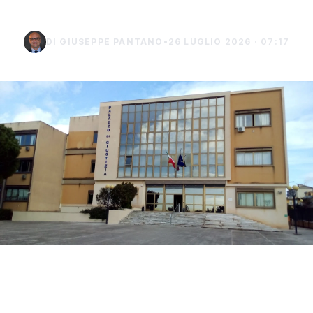
DI GIUSEPPE PANTANO
•
26 LUGLIO 2026 · 07:17
La difesa di Mario Di Benedetto, di 38 anni, di
Sciacca, indagato per tentato omicidio, ha