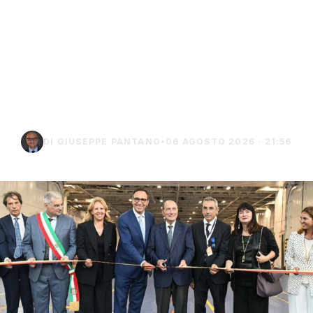
Isole minori, Schifani al
viaggio inaugurale del
traghetto della Regione
tra Porto Empedocle e
Lampedusa
DI GIUSEPPE PANTANO
•
06 AGOSTO 2026 · 21:56