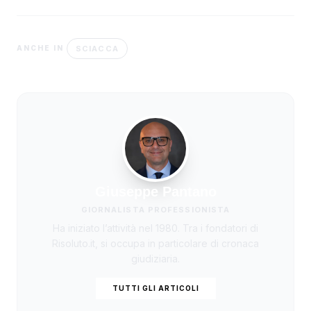
SCIACCA
ANCHE IN
Giuseppe Pantano
GIORNALISTA PROFESSIONISTA
Ha iniziato l’attività nel 1980. Tra i fondatori di
Risoluto.it, si occupa in particolare di cronaca
giudiziaria.
TUTTI GLI ARTICOLI