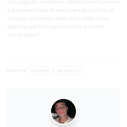
che vogliono investire in Sicilia e continueremo
a sostenere l'alta formazione e le politiche di
sviluppo nel campo delle rinnovabili, come
abbiamo già fatto patrocinando il master
sull'idrogeno
”.
PALERMO
UNIVERSITÀ
ANCHE IN