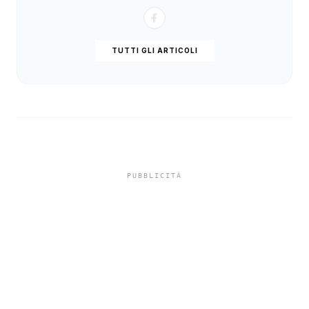
TUTTI GLI ARTICOLI
In carcere indagato per
tentato omicidio,
indagato di Sciacca
chiede i domiciliari a
Burgio