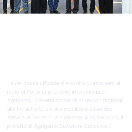
Con il taglio del nastro inaugurale da parte
del presidente Renato Schifani, è
ufficialmente operativo il Costanza I di
Sicilia, il primo traghetto di proprietà della
Regione Siciliana.
La cerimonia ufficiale si è svolta questa sera al
molo di Porto Empedocle, in provincia di
Agrigento. Presenti anche gli assessori regionali
alle Infrastrutture e alla mobilità Alessandro
Aricò e al Territorio e ambiente Giusi Savarino,
il
prefetto di Agrigento Salvatore Caccamo, il