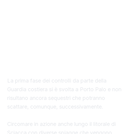
Il Circomare di Sciacca con il nuovo
comandante, il tenente di vascello Matteo
Maria Rodio, ha avviato una serie di controlli,
lungo il litorale di competenza, finalizzati ad
evitare la collocazione di ombrelloni con
struttura fissa che non vengono rimossi
durante la stagione estiva.
La prima fase dei controlli da parte della
Guardia costiera si è svolta a Porto Palo e non
risultano ancora sequestri che potranno
scattare, comunque, successivamente.
Circomare in azione anche lungo il litorale di
Sciacca con diverse spiagge che vengono