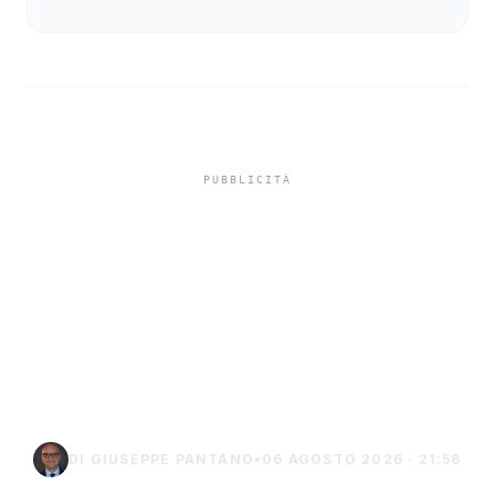
Isole minori, Schifani al
viaggio inaugurale del
traghetto della Regione
tra Porto Empedocle e
Lampedusa
DI GIUSEPPE PANTANO
•
06 AGOSTO 2026 · 21:56