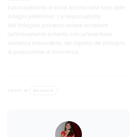
Il procedimento si trova ancora nella fase delle
indagini preliminari. Le responsabilità
dell’indagato potranno essere accertate
definitivamente soltanto con un’eventuale
sentenza irrevocabile, nel rispetto del principio
di presunzione di innocenza
MARSALA
ANCHE IN