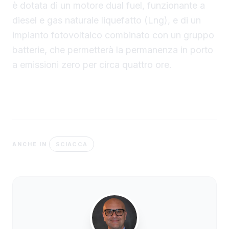
è dotata di un motore dual fuel, funzionante a
diesel e gas naturale liquefatto (Lng), e di un
impianto fotovoltaico combinato con un gruppo
batterie, che permetterà la permanenza in porto
a emissioni zero per circa quattro ore.
SCIACCA
ANCHE IN