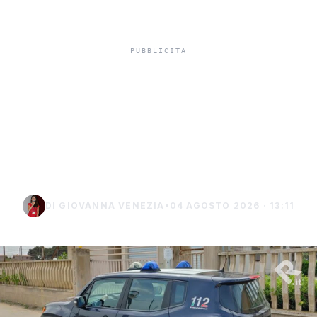
Misiliscemi, sorpreso
mentre incendia un
terreno: denunciato un
uomo di Marsala
DI GIOVANNA VENEZIA
•
04 AGOSTO 2026 · 13:11