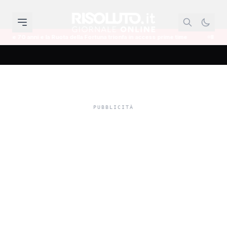
Ruota della Fortuna trionfa in access prime time
Il mondo dell'informazion
Bando per le Terme di
Sciacca, il Comitato:
"Sono state apportate le
migliorie che avevamo
indicato, adesso è un
buon bando". (Intervista)