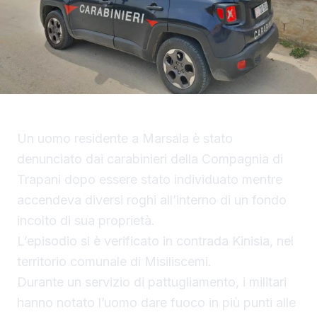
Un uomo residente a Marsala è stato
denunciato dai carabinieri della Compagnia di
Trapani dopo essere stato individuato mentre
accendeva diversi roghi all’interno di un fondo
incolto di sua proprietà.
L’episodio si è verificato in contrada Kinisia, nel
territorio comunale di Misiliscemi.
Durante un servizio di pattugliamento, i militari
hanno notato l’uomo dare fuoco in più punti alle