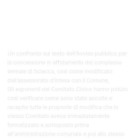
Una delegazione del Comitato Civico
Patrimonio Termale ha incontrato ieri a
Palermo il capo di gabinetto dell’Assessore
regionale all’Economia, Rino Piscitello.
Un confronto sul testo dell’Avviso pubblico per
la concessione in affidamento del complesso
termale di Sciacca, così come modificato
dall’assessorato d’intesa con il Comune.
Gli esponenti del Comitato Civico hanno potuto
così verificare come sono state accolte e
recepite tutte le proposte di modifica che lo
stesso Comitato aveva immediatamente
formalizzato e sottoposto prima
all’amministrazione comunale e poi allo stesso