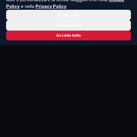
Policy
e nella
Privacy Policy
.
Rifiuta tutto
Personalizza
Accetta tutto
📬 NEWSLETTER RISOLUTO
Le notizie che contano, ogni mattina
nella tua casella.
Niente spam, solo cronaca, politica e cultura della Sicilia che
dovresti conoscere.
ISCRIVITI GRATIS