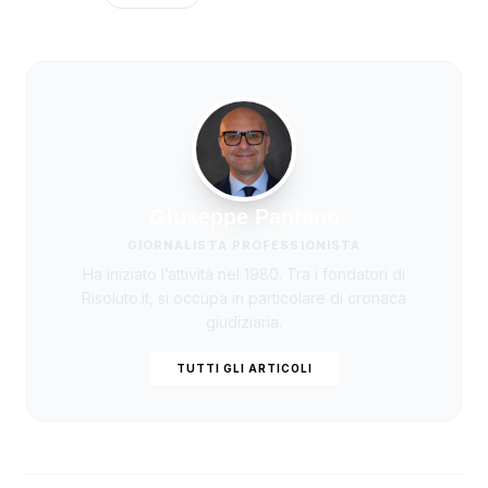
Giuseppe Pantano
GIORNALISTA PROFESSIONISTA
Ha iniziato l’attività nel 1980. Tra i fondatori di
Risoluto.it, si occupa in particolare di cronaca
giudiziaria.
TUTTI GLI ARTICOLI