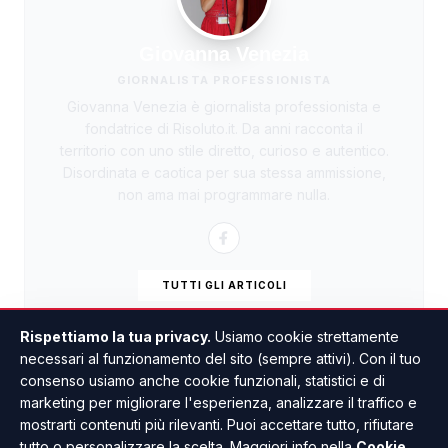
Giovanna Venezia
GIORNALISTA PROFESSIONISTA
Giovanna Venezia è giornalista professionista e
fondatrice di Risoluto.it. Da anni racconta il
territorio con uno stile diretto, curioso e autentico.
Disordinata e caotica per sua stessa ammissione,
non ama mai programmare nulla.
TUTTI GLI ARTICOLI
Rispettiamo la tua privacy.
Usiamo cookie strettamente
necessari al funzionamento del sito (sempre attivi). Con il tuo
consenso usiamo anche cookie funzionali, statistici e di
marketing per migliorare l'esperienza, analizzare il traffico e
mostrarti contenuti più rilevanti. Puoi accettare tutto, rifiutare
tutto o personalizzare la scelta. Maggiori info nella
Cookie