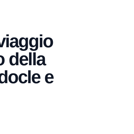
 viaggio
o della
docle e