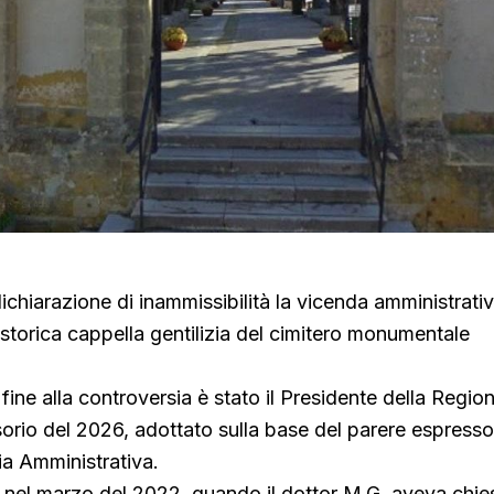
ichiarazione di inammissibilità la vicenda amministrativ
na storica cappella gentilizia del cimitero monumentale
fine alla controversia è stato il Presidente della Region
sorio del 2026, adottato sulla base del parere espresso
ia Amministrativa.
 nel marzo del 2022, quando il dottor M.G. aveva chies