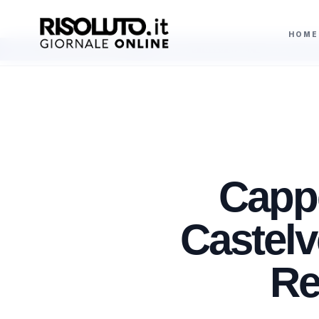
HOME
pecifico
Semaforo rosso in bici, la multa arriva fino a 665 euro ma senz
AGGIORNAMENTI
Cappe
Castelv
Re