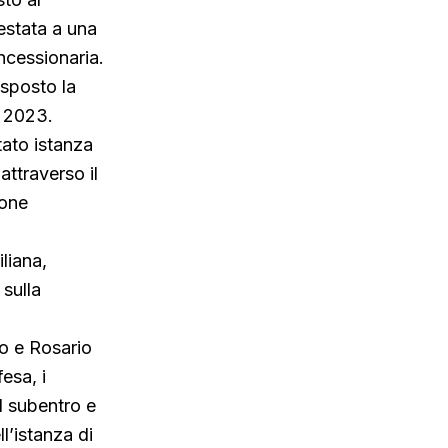
estata a una
ncessionaria.
isposto la
e 2023.
tato istanza
attraverso il
ione
iliana,
sulla
no e Rosario
esa, i
l subentro e
l’istanza di