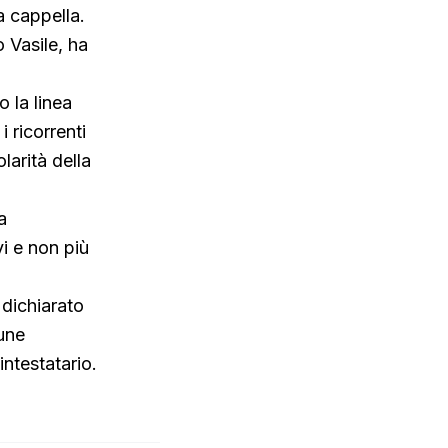
a cappella.
 Vasile, ha
o la linea
 ricorrenti
larità della
a
vi e non più
 dichiarato
mune
intestatario.