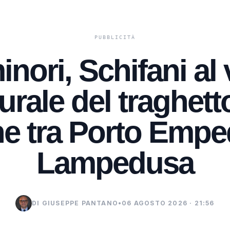
inori, Schifani al
rale del traghett
e tra Porto Empe
Lampedusa
DI GIUSEPPE PANTANO
•
06 AGOSTO 2026 · 21:56