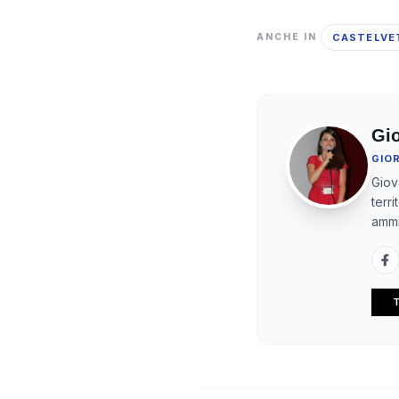
CASTELVE
ANCHE IN
Gi
GIO
Giov
terr
ammi
T