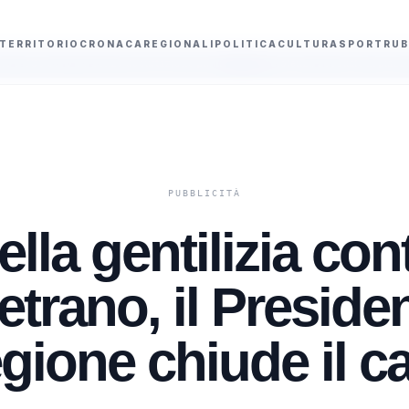
TERRITORIO
CRONACA
REGIONALI
POLITICA
CULTURA
SPORT
RUB
a decurtazione punti
“Violenza sessuale in piazza Carmine a Sciacca”, al 
lla gentilizia con
etrano, il Presiden
gione chiude il c