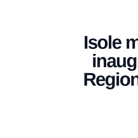
Isole m
inaugu
Region