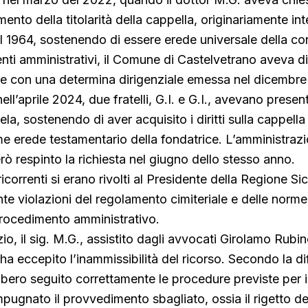
nto della titolarità della cappella, originariamente int
 1964, sostenendo di essere erede universale della co
ti amministrativi, il Comune di Castelvetrano aveva d
ore con una determina dirigenziale emessa nel dicembr
l’aprile 2024, due fratelli, G.I. e G.I., avevano presen
ela, sostenendo di aver acquisito i diritti sulla cappella 
e erede testamentario della fondatrice. L’amministraz
 respinto la richiesta nel giugno dello stesso anno.
icorrenti si erano rivolti al Presidente della Regione Sic
e violazioni del regolamento cimiteriale e delle norme 
procedimento amministrativo.
io, il sig. M.G., assistito dagli avvocati Girolamo Rubi
a eccepito l’inammissibilità del ricorso. Secondo la dif
bbero seguito correttamente le procedure previste per i
pugnato il provvedimento sbagliato, ossia il rigetto del