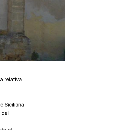
a relativa
e Siciliana
 dal
to al