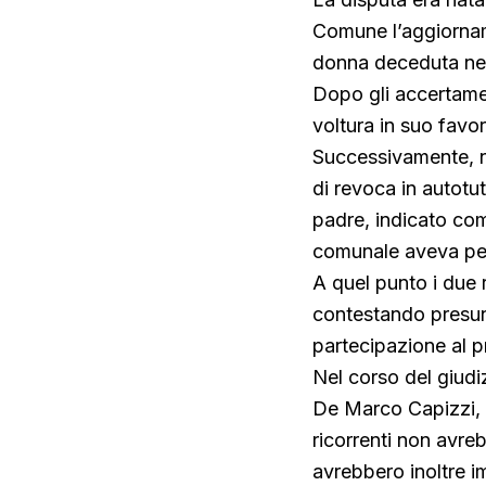
Comune l’aggiorname
donna deceduta nel
Dopo gli accertamen
voltura in suo fav
Successivamente, nel
di revoca in autotut
padre, indicato com
comunale aveva però
A quel punto i due r
contestando presunt
partecipazione al 
Nel corso del giudiz
De Marco Capizzi, h
ricorrenti non avre
avrebbero inoltre im