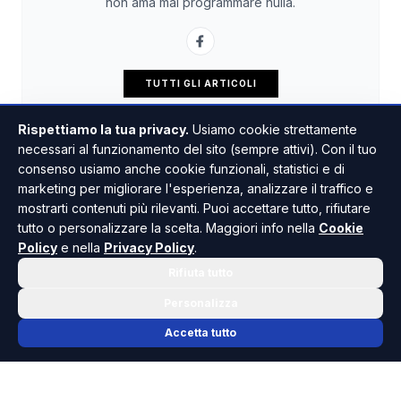
non ama mai programmare nulla.
TUTTI GLI ARTICOLI
Rispettiamo la tua privacy.
Usiamo cookie strettamente
necessari al funzionamento del sito (sempre attivi). Con il tuo
consenso usiamo anche cookie funzionali, statistici e di
marketing per migliorare l'esperienza, analizzare il traffico e
mostrarti contenuti più rilevanti. Puoi accettare tutto, rifiutare
tutto o personalizzare la scelta. Maggiori info nella
Cookie
Policy
e nella
Privacy Policy
.
Rifiuta tutto
Personalizza
Accetta tutto