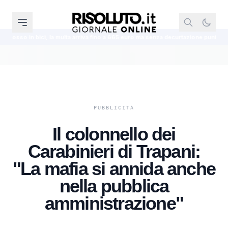
a multa arriva fino a 665 euro ma senza decurtazione punti
“Violenza sess
Il colonnello dei
Carabinieri di Trapani:
"La mafia si annida anche
nella pubblica
amministrazione"