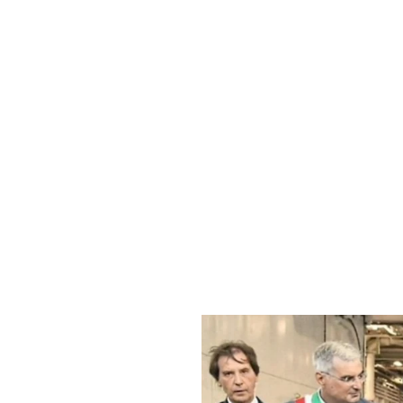
Isole m
inaugu
Region