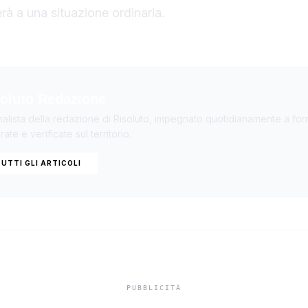
rà a una situazione ordinaria.
oluto Redazione
nalista della redazione di Risoluto, impegnato quotidianamente a forn
ate e verificate sul territorio.
UTTI GLI ARTICOLI