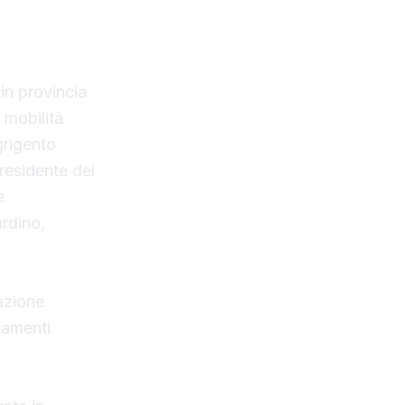
roprietà
in provincia
a mobilità
grigento
residente del
e
ardino,
azione
gamenti