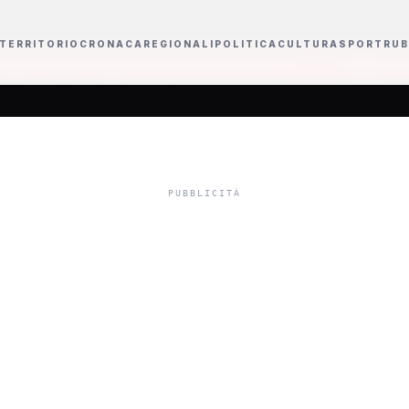
TERRITORIO
CRONACA
REGIONALI
POLITICA
CULTURA
SPORT
RUB
uncia il concerto a San Siro nel 2027
Intitolate tre strade di Sciacca a t
is chiede di fare
vale da venerdì 28
ica 1 marzo, dec