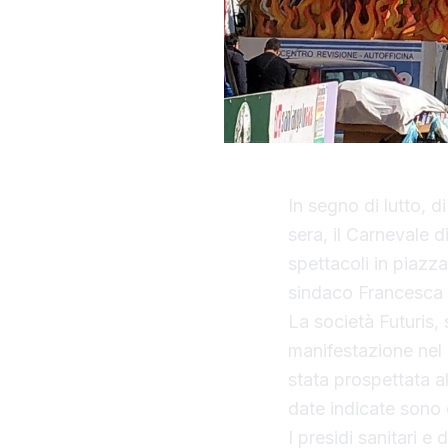
In segno di lutto, 
sera, il Carnevale di
spettacoli in piazz
sindaco Francesca Va
La società Futuris, 
manifestazione nel 
stata prospettata a
date indicate sono 
I presidi sanitari e