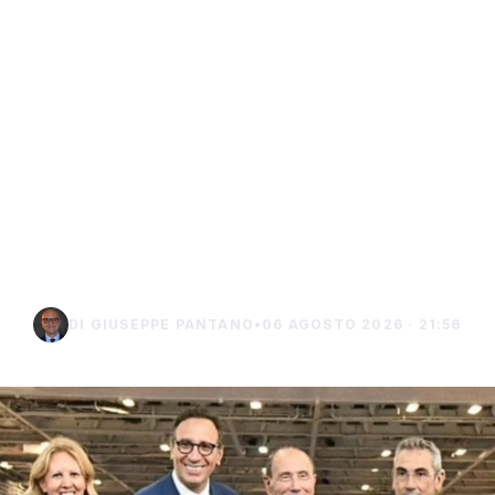
inori, Schifani al
rale del traghett
e tra Porto Empe
Lampedusa
DI GIUSEPPE PANTANO
•
06 AGOSTO 2026 · 21:56