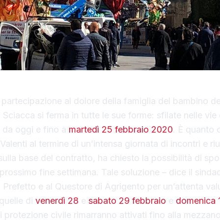
di partecipazione al dolore della famiglia del bambino d
 Sciacca si ferma in tutte le sue forme: sfilate nelle vie
a da oggi e fino a
martedì 25 febbraio 2020
. È quanto 
lenti al termine di un’intensa giornata di incontri e ri
sulla base del contratto, ha chiesto la possibilità di spo
prossimo fine settimana. Tale soluzione – dice il sindac
l Prefetto e al Questore di Agrigento per un’attenta val
quelle di
venerdì 28
e
sabato 29 febbraio
e
domenica 
 di protezione civile rimarranno attivati fino alla mezzano