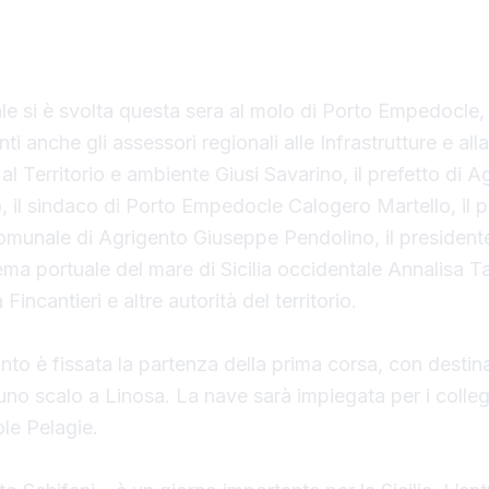
tivo il Costanza I di Sicilia, il primo traghetto di p
liana.
ale si è svolta questa sera al molo di Porto Empedocle, 
ti anche gli assessori regionali alle Infrastrutture e all
al Territorio e ambiente Giusi Savarino,
il prefetto di A
 il sindaco
di Porto Empedocle Calogero Martello, il p
omunale di Agrigento Giuseppe Pendolino, il president
tema portuale del mare di Sicilia occidentale Annalisa T
Fincantieri e altre autorità del territorio.
to è fissata la partenza della prima corsa, con destin
o scalo a Linosa. La nave sarà impiegata per i colle
ole Pelagie.