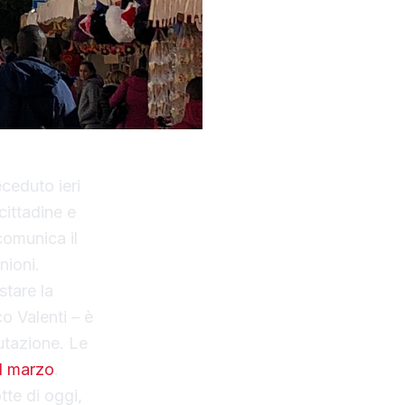
eceduto ieri
 cittadine e
comunica il
unioni.
stare la
o Valenti – è
utazione. Le
1 marzo
.
tte di oggi,