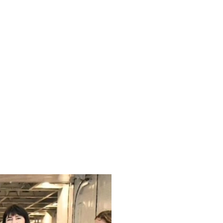
 viaggio
o della
docle e