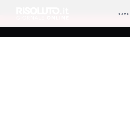
HOME
zo comunale
Karol G lancia il settimo album con Bruno Mars e Drake e ann
AGGIORNAMENTI
La Futur
il Carne
a domen