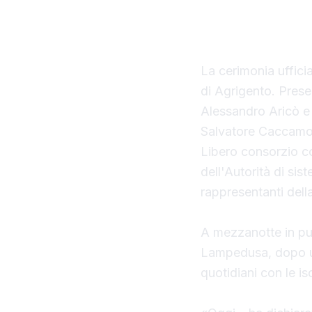
ufficialmente opera
della Regione Sici
La cerimonia uffici
di Agrigento. Presen
Alessandro Aricò e 
Salvatore Caccamo,
Libero consorzio c
dell'Autorità di sis
rappresentanti della 
A mezzanotte in pun
Lampedusa, dopo un
quotidiani con le is