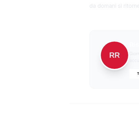
da domani si ritorne
Ris
RR
Gior
accur
T