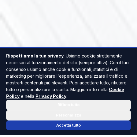
Rispettiamo la tua privacy.
Usiamo cookie strettamente
necessari al funzionamento del sito (sempre attivi). Con il tuo
consenso usiamo anche cookie funzionali, statistici e di
marketing per migliorare l'esperienza, analizzare il traffico e
mostrarti contenuti più rilevanti. Puoi accettare tutto, rifiutare
tutto o personalizzare la scelta. Maggiori info nella
Cookie
Policy
e nella
Privacy Policy
.
Rifiuta tutto
Personalizza
Accetta tutto