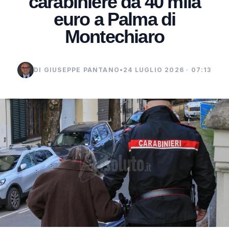
carabiniere da 40 mila
euro a Palma di
Montechiaro
DI GIUSEPPE PANTANO
•
24 LUGLIO 2026 · 07:13