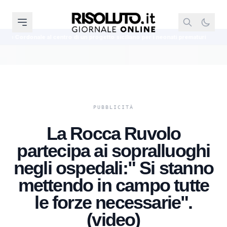
 di un progetto siciliano per i neonati prematuri
La Uefa conferma il boi
La Rocca Ruvolo
partecipa ai sopralluoghi
negli ospedali:" Si stanno
mettendo in campo tutte
le forze necessarie".
(video)