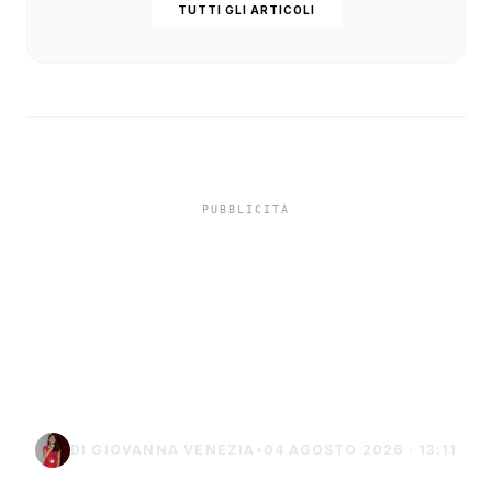
TUTTI GLI ARTICOLI
Misiliscemi, sorpreso
mentre incendia un
terreno: denunciato un
uomo di Marsala
DI GIOVANNA VENEZIA
•
04 AGOSTO 2026 · 13:11