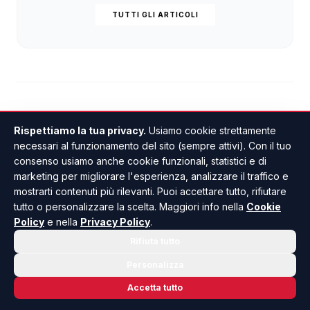
TUTTI GLI ARTICOLI
Rispettiamo la tua privacy.
Usiamo cookie strettamente
necessari al funzionamento del sito (sempre attivi). Con il tuo
consenso usiamo anche cookie funzionali, statistici e di
Restituiti durante la notte
marketing per migliorare l'esperienza, analizzare il traffico e
mostrarti contenuti più rilevanti. Puoi accettare tutto, rifiutare
i tre sup che erano stati
tutto o personalizzare la scelta. Maggiori info nella
Cookie
rubati a Sciaccamare
Policy
e nella
Privacy Policy
.
Rifiuta tutto
Personalizza
DI GIUSEPPE PANTANO
•
22 LUGLIO 2026 · 18:19
Accetta tutto