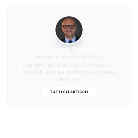
Giuseppe Pantano
GIORNALISTA PROFESSIONISTA
Ha iniziato l’attività nel 1980. Tra i fondatori di
Risoluto.it, si occupa in particolare di cronaca
giudiziaria.
TUTTI GLI ARTICOLI