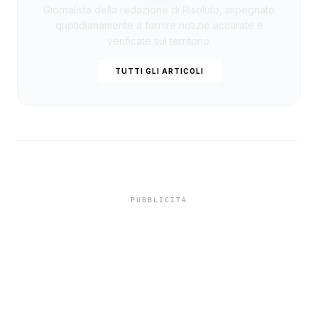
Giornalista della redazione di Risoluto, impegnato
quotidianamente a fornire notizie accurate e
verificate sul territorio.
TUTTI GLI ARTICOLI
Isole minori, Schifani al
viaggio inaugurale del
traghetto della Regione
tra Porto Empedocle e