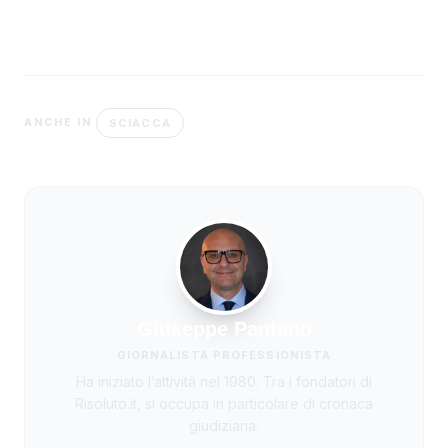
SCIACCA
ANCHE IN
Giuseppe Pantano
GIORNALISTA PROFESSIONISTA
Ha iniziato l’attività nel 1980. Tra i fondatori di
Risoluto.it, si occupa in particolare di cronaca
giudiziaria.