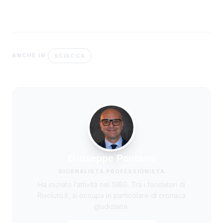
SCIACCA
ANCHE IN
Giuseppe Pantano
GIORNALISTA PROFESSIONISTA
Ha iniziato l’attività nel 1980. Tra i fondatori di
Risoluto.it, si occupa in particolare di cronaca
giudiziaria.