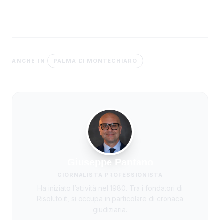
PALMA DI MONTECHIARO
ANCHE IN
Giuseppe Pantano
GIORNALISTA PROFESSIONISTA
Ha iniziato l’attività nel 1980. Tra i fondatori di
Risoluto.it, si occupa in particolare di cronaca
giudiziaria.