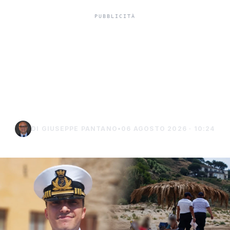
Niente ombrelloni con
struttura fissa in spiaggia,
controlli a Sciacca e
Menfi
DI GIUSEPPE PANTANO
•
06 AGOSTO 2026 · 10:24