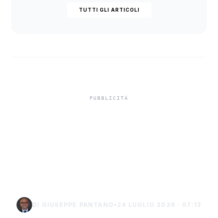
TUTTI GLI ARTICOLI
Truffa del finto
carabiniere da 40 mila
euro a Palma di
Montechiaro
DI GIUSEPPE PANTANO
•
24 LUGLIO 2026 · 07:13