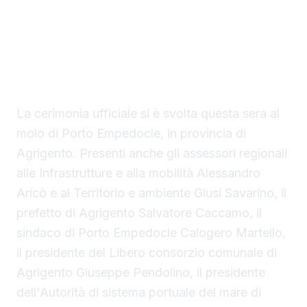
del presidente Renato Schifani, è
ufficialmente operativo il Costanza I di
Sicilia, il primo traghetto di proprietà della
Regione Siciliana.
La cerimonia ufficiale si è svolta questa sera al
molo di Porto Empedocle, in provincia di
Agrigento. Presenti anche gli assessori regionali
alle Infrastrutture e alla mobilità Alessandro
Aricò e al Territorio e ambiente Giusi Savarino,
il
prefetto di Agrigento Salvatore Caccamo, il
sindaco
di Porto Empedocle Calogero Martello,
il presidente del Libero consorzio comunale di
Agrigento Giuseppe Pendolino, il presidente
dell'Autorità di sistema portuale del mare di