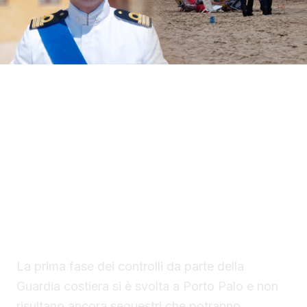
Il Circomare di Sciacca con il nuovo
comandante, il tenente di vascello Matteo
Maria Rodio, ha avviato una serie di controlli,
lungo il litorale di competenza, finalizzati ad
evitare la collocazione di ombrelloni con
struttura fissa che non vengono rimossi
durante la stagione estiva.
La prima fase dei controlli da parte della
Guardia costiera si è svolta a Porto Palo e non
risultano ancora sequestri che potranno