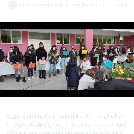
DI RISOLUTO REDAZIONE
•
08 MARZO 2022 · 14:09
Oggi, giornata della festa delle Donne, gli allievi
dell’Istituto alberghiero di Sciacca, hanno voluto
offrire il loro contributo festeggiando la forza e