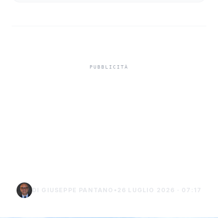
In carcere indagato per
tentato omicidio,
indagato di Sciacca
chiede i domiciliari a
Burgio
DI GIUSEPPE PANTANO
•
26 LUGLIO 2026 · 07:17