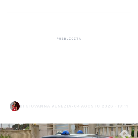
Misiliscemi, sorpreso
mentre incendia un
terreno: denunciato un
uomo di Marsala
DI GIOVANNA VENEZIA
•
04 AGOSTO 2026 · 13:11