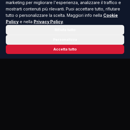
marketing per migliorare l'esperienza, analizzare il traffico e
mostrarti contenuti più rilevanti. Puoi accettare tutto, rifiutare
tutto o personalizzare la scelta. Maggiori info nella
Cookie
Policy
e nella
Privacy Policy
.
Rifiuta tutto
Personalizza
Accetta tutto
📬 NEWSLETTER RISOLUTO
Le notizie che contano, ogni mattina
nella tua casella.
Niente spam, solo cronaca, politica e cultura della Sicilia che
dovresti conoscere.