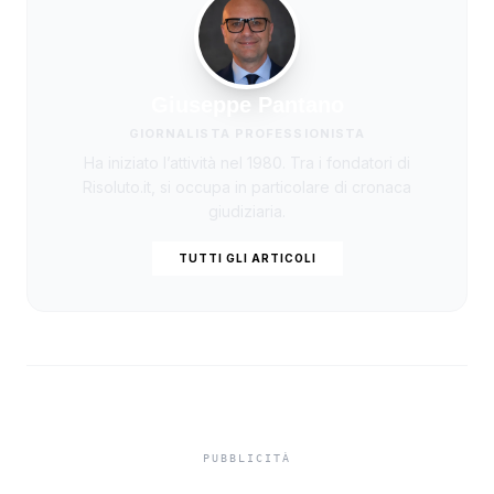
Giuseppe Pantano
GIORNALISTA PROFESSIONISTA
Ha iniziato l’attività nel 1980. Tra i fondatori di
Risoluto.it, si occupa in particolare di cronaca
giudiziaria.
TUTTI GLI ARTICOLI