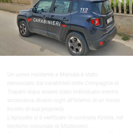
Un uomo residente a Marsala è stato
denunciato dai carabinieri della Compagnia di
Trapani dopo essere stato individuato mentre
accendeva diversi roghi all’interno di un fondo
incolto di sua proprietà.
L’episodio si è verificato in contrada Kinisia, nel
territorio comunale di Misiliscemi.