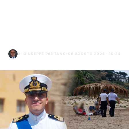
Niente ombrelloni con
struttura fissa in spiaggia,
controlli a Sciacca e
Menfi
DI GIUSEPPE PANTANO
•
06 AGOSTO 2026 · 10:24