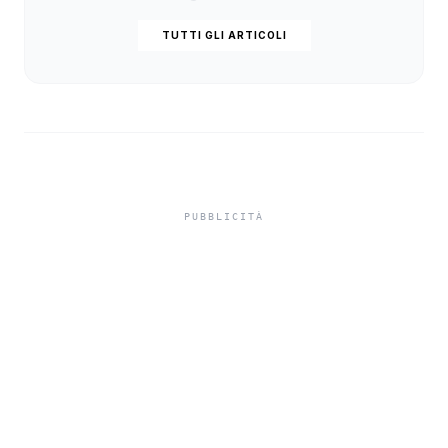
TUTTI GLI ARTICOLI
Isole minori, Schifani al
viaggio inaugurale del
traghetto della Regione
tra Porto Empedocle e
Lampedusa