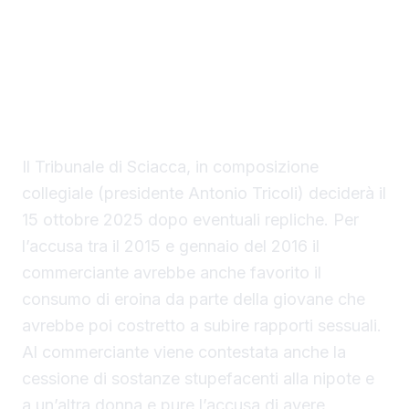
accusato di avere fatto assumere droga e
alcol alla nipote compiendo con la stessa atti
sessuali. Lui si proclama innocente, ha reso
dichiarazioni in aula e il suo difensore,
l'avvocato Calogero Santangelo, avanzato
richiesta di assoluzione.
Il Tribunale di Sciacca, in composizione
collegiale (presidente Antonio Tricoli) deciderà il
15 ottobre 2025 dopo eventuali repliche. Per
l’accusa tra il 2015 e gennaio del 2016 il
commerciante avrebbe anche favorito il
consumo di eroina da parte della giovane che
avrebbe poi costretto a subire rapporti sessuali.
Al commerciante viene contestata anche la
cessione di sostanze stupefacenti alla nipote e
a un’altra donna e pure l’accusa di avere