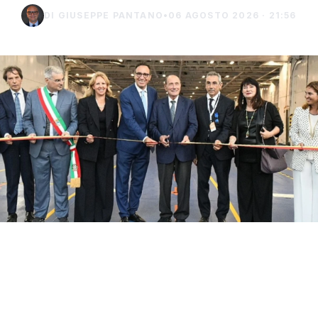
DI GIUSEPPE PANTANO
•
06 AGOSTO 2026 · 21:56
Con il taglio del nastro inaugurale da parte
del presidente Renato Schifani, è
ufficialmente operativo il Costanza I di