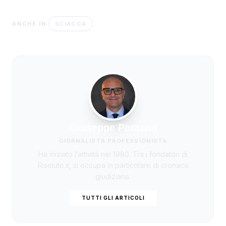
SCIACCA
ANCHE IN
Giuseppe Pantano
GIORNALISTA PROFESSIONISTA
Ha iniziato l’attività nel 1980. Tra i fondatori di
Risoluto.it, si occupa in particolare di cronaca
giudiziaria.
TUTTI GLI ARTICOLI