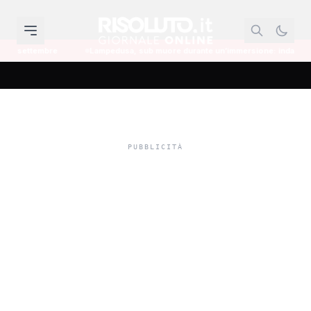
Lampedusa, sub muore durante un’immersione: indagine per omicidio naut
Il pm chiede 13 anni per
saccense accusato di
violenza sessuale sulla
nipote, lui respinge le
accuse