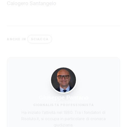
Calogero Santangelo
SCIACCA
ANCHE IN
Giuseppe Pantano
GIORNALISTA PROFESSIONISTA
Ha iniziato l’attività nel 1980. Tra i fondatori di
Risoluto.it, si occupa in particolare di cronaca
giudiziaria.