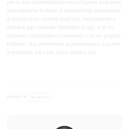
per le sue caratteristiche tecnologiche avanzate,
specialmente in tema di sostenibilità ambientale:
è dotata di un motore dual fuel, funzionante a
diesel e gas naturale liquefatto (Lng), e di un
impianto fotovoltaico combinato con un gruppo
batterie, che permetterà la permanenza in porto
a emissioni zero per circa quattro ore.
SCIACCA
ANCHE IN