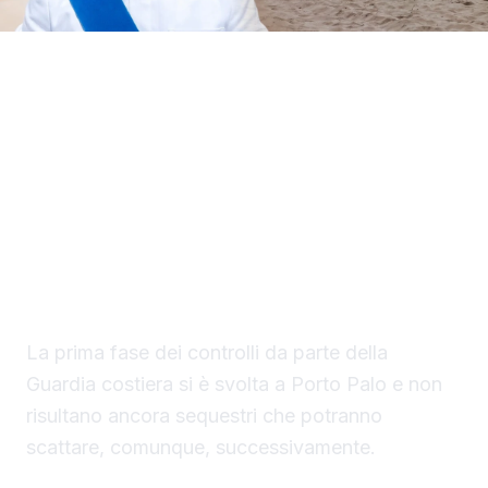
Il Circomare di Sciacca con il nuovo
comandante, il tenente di vascello Matteo
Maria Rodio, ha avviato una serie di controlli,
lungo il litorale di competenza, finalizzati ad
evitare la collocazione di ombrelloni con
struttura fissa che non vengono rimossi
durante la stagione estiva.
La prima fase dei controlli da parte della
Guardia costiera si è svolta a Porto Palo e non
risultano ancora sequestri che potranno
scattare, comunque, successivamente.