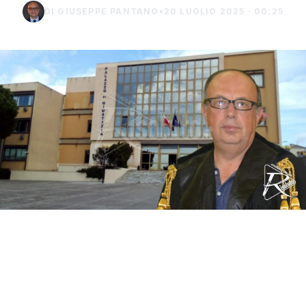
DI GIUSEPPE PANTANO
•
20 LUGLIO 2025 · 00:25
Il pubblico ministero, Alberto Gaiatto, ha
chiesto la condanna a 13 anni di reclusione
per un commerciante di Sciacca di 55 anni