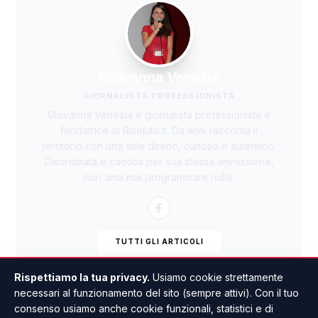
Giovanna Venezia
GIORNALISTA PROFESSIONISTA
Giovanna Venezia è giornalista professionista e
fondatrice di Risoluto.it. Da anni racconta il
territorio con uno stile diretto, curioso e autentico.
Disordinata e caotica per sua stessa ammissione,
non ama mai programmare nulla.
TUTTI GLI ARTICOLI
Rispettiamo la tua privacy.
Usiamo cookie strettamente
necessari al funzionamento del sito (sempre attivi). Con il tuo
consenso usiamo anche cookie funzionali, statistici e di