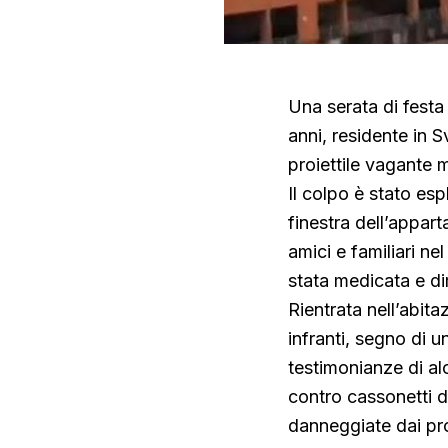
Una serata di festa
anni, residente in S
proiettile vagante m
Il colpo è stato esp
finestra dell’appar
amici e familiari ne
stata medicata e d
Rientrata nell’abita
infranti, segno di u
testimonianze di alc
contro cassonetti d
danneggiate dai proi