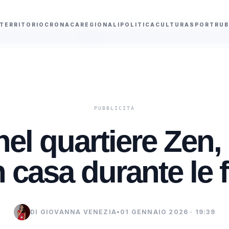
TERRITORIO
CRONACA
REGIONALI
POLITICA
CULTURA
SPORT
RUB
 40enne
Sciacca, disservizi a Bordea e in via dei Papiri: due interrogazio
nel quartiere Zen
in casa durante le f
DI GIOVANNA VENEZIA
•
01 GENNAIO 2026 · 19:39