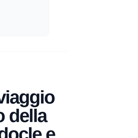
 viaggio
o della
docle e