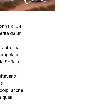
donna di 34
ferita da un
nfranto una
mpagnia di
la Sofia, è
sultavano
le
 colpi anche
 quali