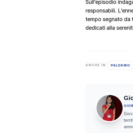
Sull’episodio indaga
responsabili. L’enn
tempo segnato da t
dedicati alla serenit
PALERMO
ANCHE IN
Gi
GIO
Giov
terr
ammi