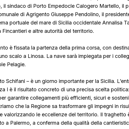
 il sindaco
di Porto Empedocle Calogero Martello, il p
omunale di Agrigento Giuseppe Pendolino, il president
tema portuale del mare di Sicilia occidentale Annalisa T
Fincantieri e altre autorità del territorio.
to è fissata la partenza della prima corsa, con destin
o scalo a Linosa. La nave sarà impiegata per i colle
ole Pelagie.
o Schifani – è un giorno importante per la Sicilia. L’ent
a I è il risultato concreto di una precisa scelta politica:
per garantire collegamenti più efficienti, sicuri e sosteni
riamo che la Regione sa trasformare gli impegni in risul
e valorizzando le eccellenze del territorio. Il traghetto 
o a Palermo, a conferma della qualità della cantieristica 