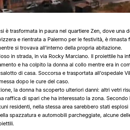
 si è trasformata in paura nel quartiere Zen, dove una 
vizzera e rientrata a Palermo per le festività, è rimasta 
entre si trovava all’interno della propria abitazione.
loso in strada, in via Rocky Marciano. Il proiettile ha i
tamento e ha colpito la donna al collo mentre era in co
l salotto di casa. Soccorsa e trasportata all’ospedale Vil
imessa dopo le cure del caso.
zione, la donna ha scoperto ulteriori danni: altri vetri ri
na raffica di spari che ha interessato la zona. Secondo 
uni residenti, nella stessa area sarebbero stati esplosi
ella spazzatura e automobili parcheggiate, alcune delle
ettili.