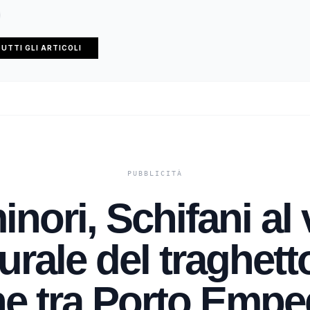
UTTI GLI ARTICOLI
inori, Schifani al
rale del traghett
e tra Porto Empe