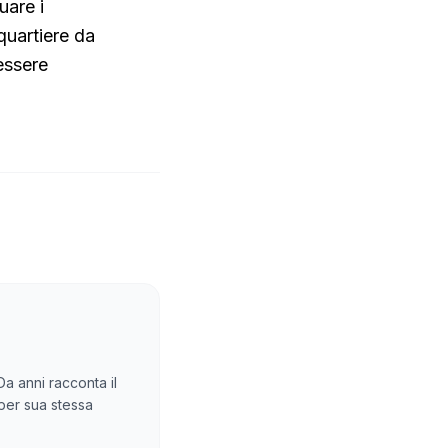
uare i
quartiere da
essere
Da anni racconta il
 per sua stessa