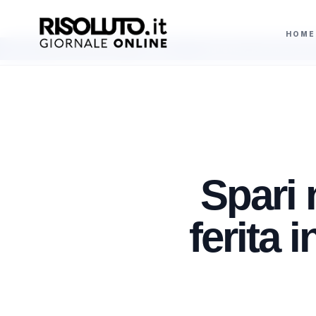
HOME
talia da sabato 8 agosto
Agrigento, picchia la madre per soldi: arrestato
AGGIORNAMENTI
Spari 
ferita 