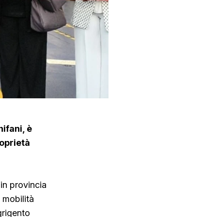
ifani, è
roprietà
in provincia
a mobilità
grigento