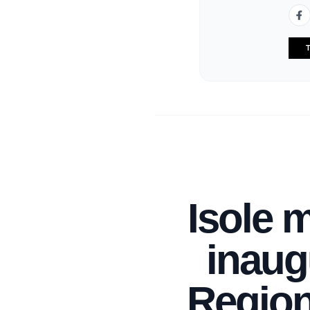
T
Isole m
inaugu
Region