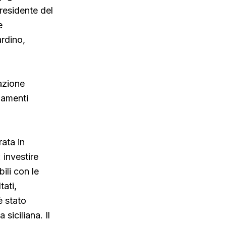
residente del
e
ardino,
azione
gamenti
rata in
 investire
bili con le
tati,
è stato
siciliana. Il