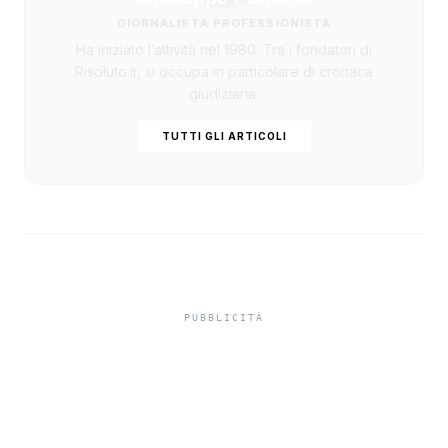
GIORNALISTA PROFESSIONISTA
Ha iniziato l’attività nel 1980. Tra i fondatori di
Risoluto.it, si occupa in particolare di cronaca
giudiziaria.
TUTTI GLI ARTICOLI
Misiliscemi, sorpreso
mentre incendia un
terreno: denunciato un