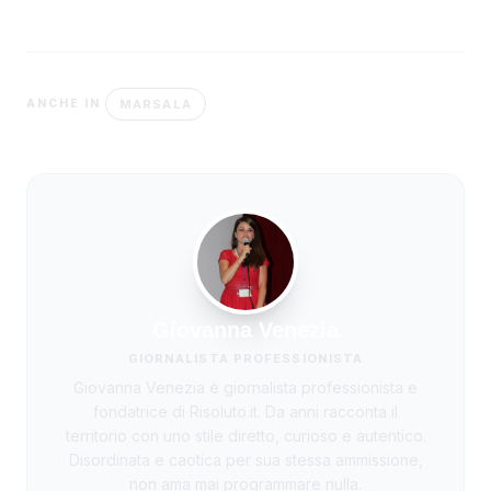
MARSALA
ANCHE IN
Giovanna Venezia
GIORNALISTA PROFESSIONISTA
Giovanna Venezia è giornalista professionista e
fondatrice di Risoluto.it. Da anni racconta il
territorio con uno stile diretto, curioso e autentico.
Disordinata e caotica per sua stessa ammissione,
non ama mai programmare nulla.