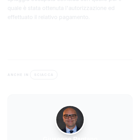
quale è stata ottenuta l'autorizzazione ed
effettuato il relativo pagamento.
SCIACCA
ANCHE IN
Giuseppe Pantano