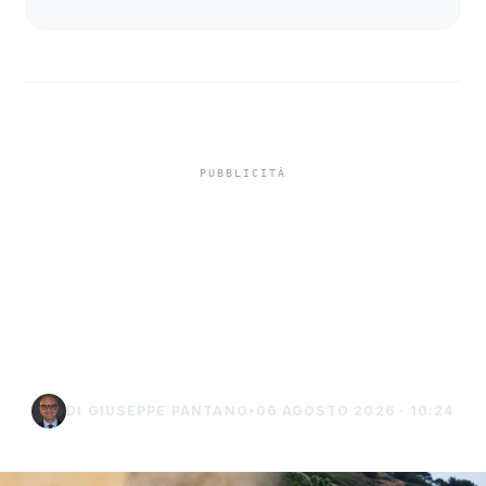
Niente ombrelloni con
struttura fissa in spiaggia,
controlli a Sciacca e
Menfi
DI GIUSEPPE PANTANO
•
06 AGOSTO 2026 · 10:24