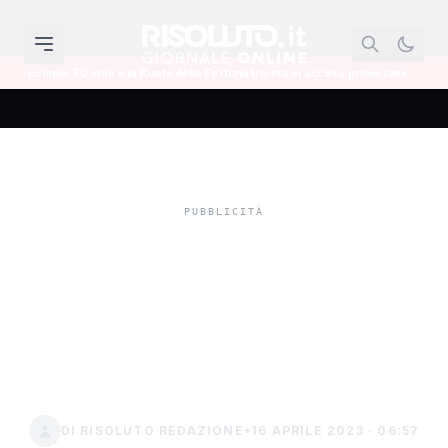
e la Ruota della Fortuna trionfa in access prime time
Il mondo dell'infor
Reddito di cittadinanza,
tutto regolare e non luogo
a procedere per una
donna di Calamonaci
DI RISOLUTO REDAZIONE
•
16 APRILE 2023 · 06:57