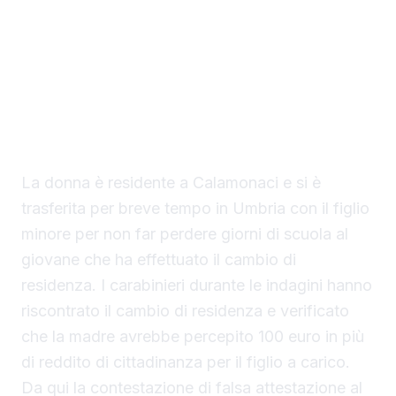
variazione del proprio nucleo familiare. Il
giudice per le udienze preliminari del
Tribunale di Sciacca, Antonino Cucinella, ha
disposto il non luogo a procedere,
accogliendo la tesi della difesa, nonostante
la richiesta di rinvio a giudizio da parte della
procura della Repubblica.
La donna è residente a Calamonaci e si è
trasferita per breve tempo in Umbria con il figlio
minore per non far perdere giorni di scuola al
giovane che ha effettuato il cambio di
residenza. I carabinieri durante le indagini hanno
riscontrato il cambio di residenza e verificato
che la madre avrebbe percepito 100 euro in più
di reddito di cittadinanza per il figlio a carico.
Da qui la contestazione di falsa attestazione al