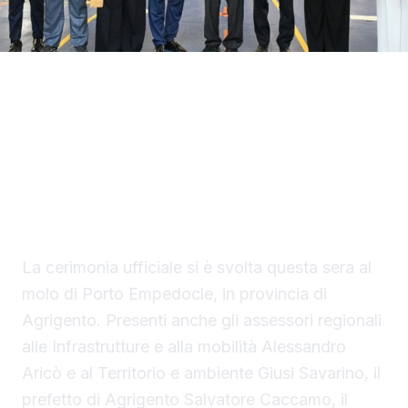
Con il taglio del nastro inaugurale da parte
del presidente Renato Schifani, è
ufficialmente operativo il Costanza I di
Sicilia, il primo traghetto di proprietà della
Regione Siciliana.
La cerimonia ufficiale si è svolta questa sera al
molo di Porto Empedocle, in provincia di
Agrigento. Presenti anche gli assessori regionali
alle Infrastrutture e alla mobilità Alessandro
Aricò e al Territorio e ambiente Giusi Savarino,
il
prefetto di Agrigento Salvatore Caccamo, il