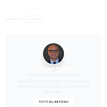
SCIACCA
ANCHE IN
Giuseppe Pantano
GIORNALISTA PROFESSIONISTA
Ha iniziato l’attività nel 1980. Tra i fondatori di
Risoluto.it, si occupa in particolare di cronaca
giudiziaria.
TUTTI GLI ARTICOLI