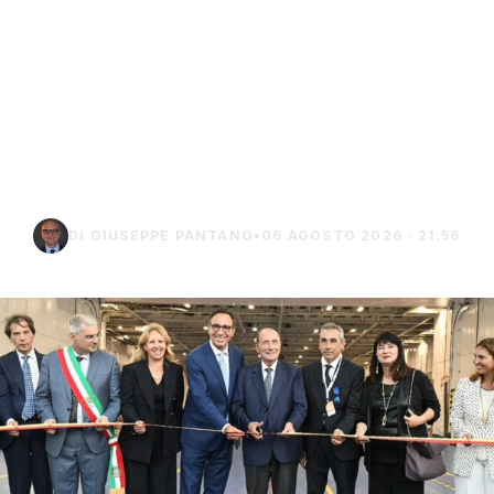
Isole minori, Schifani al
viaggio inaugurale del
traghetto della Regione
tra Porto Empedocle e
Lampedusa
DI GIUSEPPE PANTANO
•
06 AGOSTO 2026 · 21:56