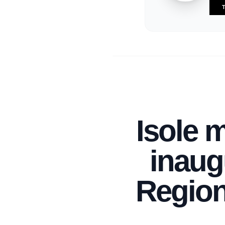
T
Isole m
inaugu
Region