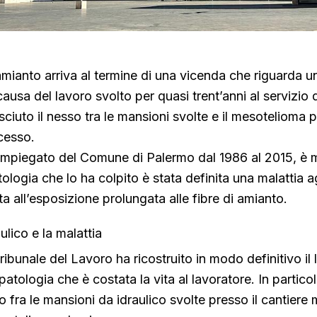
 amianto arriva al termine di una vicenda che riguarda 
sa del lavoro svolto per quasi trent’anni al servizio de
sciuto il nesso tra le mansioni svolte e il mesotelioma 
cesso.
impiegato del Comune di Palermo dal 1986 al 2015, è m
ologia che lo ha colpito è stata definita una malattia 
a all’esposizione prolungata alle fibre di amianto.
lico e la malattia
ibunale del Lavoro ha ricostruito in modo definitivo il
a patologia che è costata la vita al lavoratore. In partico
o fra le mansioni da idraulico svolte presso il cantiere