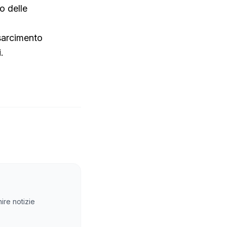
o delle
isarcimento
.
ire notizie