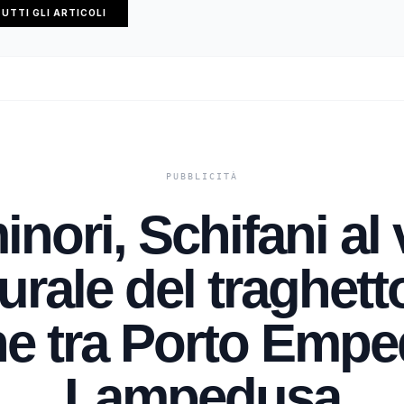
UTTI GLI ARTICOLI
inori, Schifani al
rale del traghett
e tra Porto Empe
Lampedusa