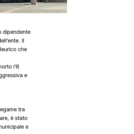
un dipendente
ll’ente. Il
pleurico che
orto l’8
aggressiva e
 legame tra
lare, è stato
 municipale e