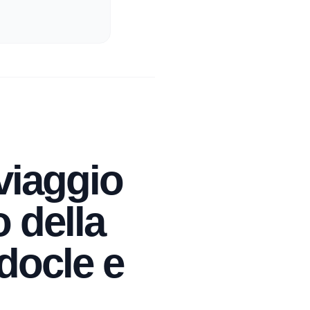
 viaggio
o della
docle e