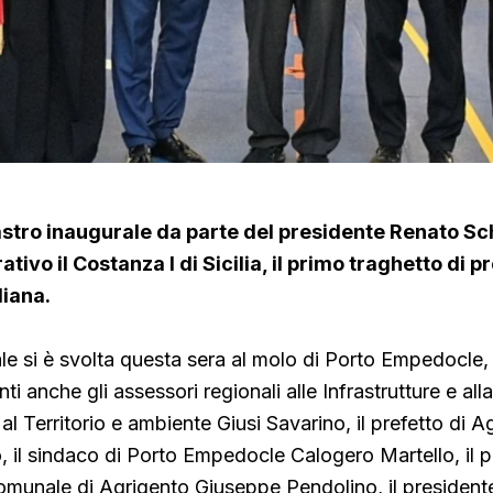
nastro inaugurale da parte del presidente Renato Sch
tivo il Costanza I di Sicilia, il primo traghetto di p
liana.
ale si è svolta questa sera al molo di Porto Empedocle, 
ti anche gli assessori regionali alle Infrastrutture e all
al Territorio e ambiente Giusi Savarino,
il prefetto di A
 il sindaco
di Porto Empedocle Calogero Martello, il p
omunale di Agrigento Giuseppe Pendolino, il president