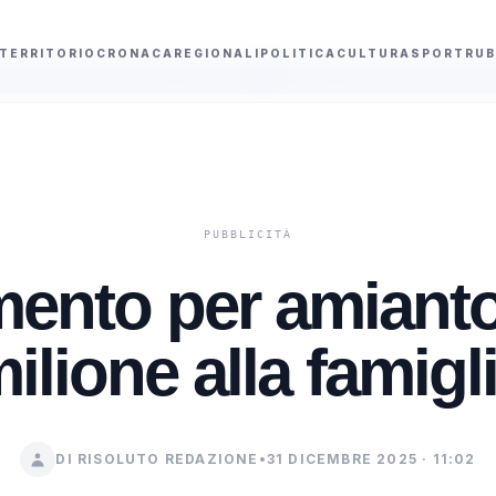
TERRITORIO
CRONACA
REGIONALI
POLITICA
CULTURA
SPORT
RUB
a preso in Calabria
Nuovo Codice della Strada, Salvini studia patente a 
mento per amiant
ilione alla famigl
DI RISOLUTO REDAZIONE
•
31 DICEMBRE 2025 · 11:02