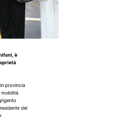
ifani, è
roprietà
in provincia
a mobilità
grigento
residente del
e