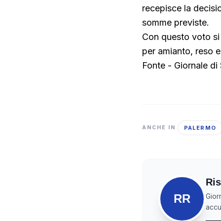
recepisce la decisi
somme previste.
Con questo voto si 
per amianto, reso e
Fonte - Giornale di S
PALERMO
ANCHE IN
Ris
RR
Gior
accur