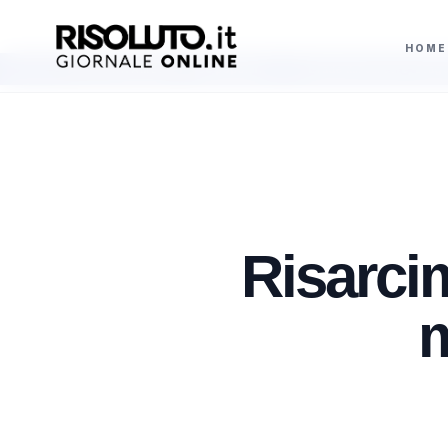
HOME
per industria e case popolari
Evade dal carcere, Drago Ferrante di Bagheri
AGGIORNAMENTI
Risarci
m