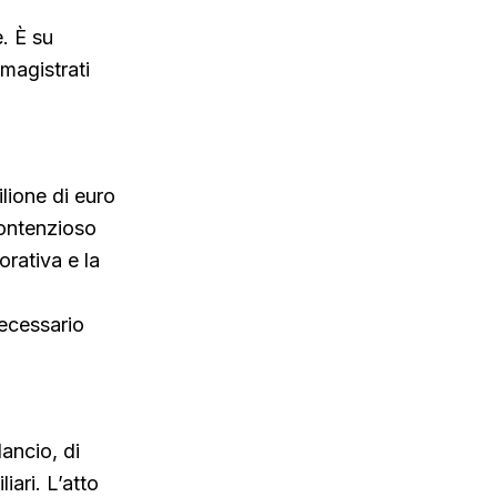
. È su
magistrati
lione di euro
contenzioso
orativa e la
necessario
lancio, di
iari. L’atto