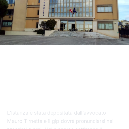
La difesa di Mario Di Benedetto, di 38 anni, di
Sciacca, indagato per tentato omicidio, ha
chiesto al gip i domiciliari con braccialetto
elettronico in una casa nella disponibilità del
saccense, a Burgio.
L’istanza è stata depositata dall’avvocato
Mauro Tirnetta e il gip dovrà pronunciarsi nei