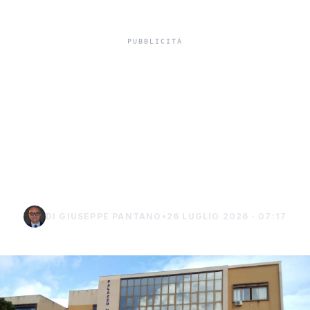
In carcere indagato per
tentato omicidio,
indagato di Sciacca
chiede i domiciliari a
Burgio
DI GIUSEPPE PANTANO
•
26 LUGLIO 2026 · 07:17