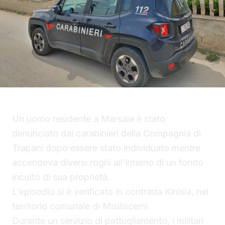
Un uomo residente a Marsala è stato
denunciato dai carabinieri della Compagnia di
Trapani dopo essere stato individuato mentre
accendeva diversi roghi all’interno di un fondo
incolto di sua proprietà.
L’episodio si è verificato in contrada Kinisia, nel
territorio comunale di Misiliscemi.
Durante un servizio di pattugliamento, i militari