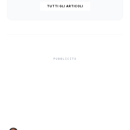
TUTTI GLI ARTICOLI
Isole minori, Schifani al
viaggio inaugurale del
traghetto della Regione
tra Porto Empedocle e
Lampedusa