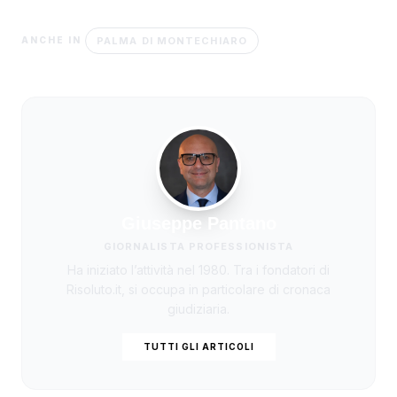
PALMA DI MONTECHIARO
ANCHE IN
Giuseppe Pantano
GIORNALISTA PROFESSIONISTA
Ha iniziato l’attività nel 1980. Tra i fondatori di
Risoluto.it, si occupa in particolare di cronaca
giudiziaria.
TUTTI GLI ARTICOLI