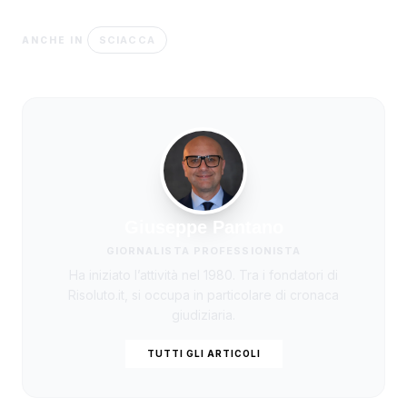
SCIACCA
ANCHE IN
Giuseppe Pantano
GIORNALISTA PROFESSIONISTA
Ha iniziato l’attività nel 1980. Tra i fondatori di
Risoluto.it, si occupa in particolare di cronaca
giudiziaria.
TUTTI GLI ARTICOLI