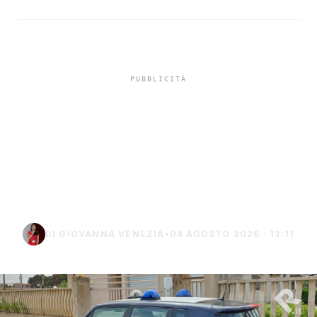
Misiliscemi, sorpreso
mentre incendia un
terreno: denunciato un
uomo di Marsala
DI GIOVANNA VENEZIA
•
04 AGOSTO 2026 · 13:11