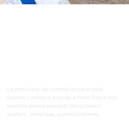
Il Circomare di Sciacca con il nuovo
comandante, il tenente di vascello Matteo
Maria Rodio, ha avviato una serie di controlli,
lungo il litorale di competenza, finalizzati ad
evitare la collocazione di ombrelloni con
struttura fissa che non vengono rimossi
durante la stagione estiva.
La prima fase dei controlli da parte della
Guardia costiera si è svolta a Porto Palo e non
risultano ancora sequestri che potranno
scattare, comunque, successivamente.