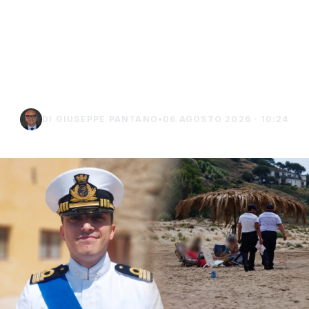
Niente ombrelloni con
struttura fissa in spiaggia,
controlli a Sciacca e
Menfi
DI GIUSEPPE PANTANO
•
06 AGOSTO 2026 · 10:24