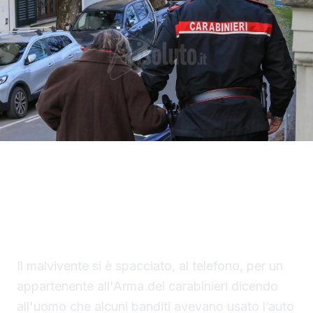
Un finto carabiniere ha portato via denaro e
gioielli per un valore di 40 mila euro a un
settantaduenne di Palma di Montechiaro.
Il malvivente si è spacciato, al telefono, per un
appartenente all'Arma dei carabinieri dicendo
all'uomo che alcuni banditi avevano usato l’auto