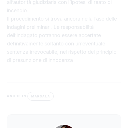
all’autorità giudiziaria con l’ipotesi di reato di
incendio.
Il procedimento si trova ancora nella fase delle
indagini preliminari. Le responsabilità
dell’indagato potranno essere accertate
definitivamente soltanto con un’eventuale
sentenza irrevocabile, nel rispetto del principio
di presunzione di innocenza
MARSALA
ANCHE IN