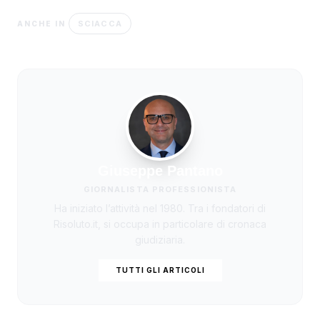
SCIACCA
ANCHE IN
Giuseppe Pantano
GIORNALISTA PROFESSIONISTA
Ha iniziato l’attività nel 1980. Tra i fondatori di
Risoluto.it, si occupa in particolare di cronaca
giudiziaria.
TUTTI GLI ARTICOLI