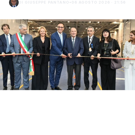
DI GIUSEPPE PANTANO
•
06 AGOSTO 2026 · 21:56
Con il taglio del nastro inaugurale da parte
del presidente Renato Schifani, è
ufficialmente operativo il Costanza I di