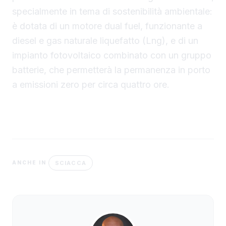
specialmente in tema di sostenibilità ambientale:
è dotata di un motore dual fuel, funzionante a
diesel e gas naturale liquefatto (Lng), e di un
impianto fotovoltaico combinato con un gruppo
batterie, che permetterà la permanenza in porto
a emissioni zero per circa quattro ore.
SCIACCA
ANCHE IN