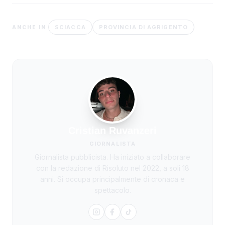
SCIACCA
PROVINCIA DI AGRIGENTO
ANCHE IN
Cristian Ruvanzeri
GIORNALISTA
Giornalista pubblicista. Ha iniziato a collaborare
con la redazione di Risoluto nel 2022, a soli 18
anni. Si occupa principalmente di cronaca e
spettacolo.