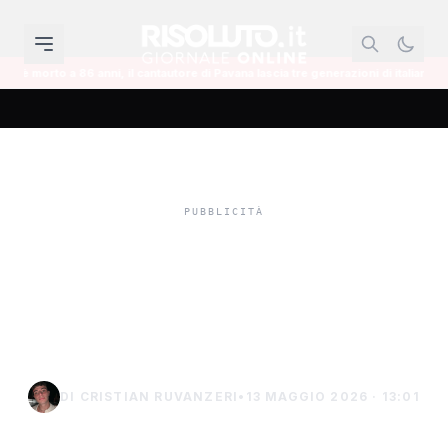
ntautore di Pavana lascia tre generazioni di italiani
Isole minori, Schifa
Sciacca, trincea infinita in
viale Siena sempre
allagato
DI CRISTIAN RUVANZERI
•
13 MAGGIO 2026 · 13:01