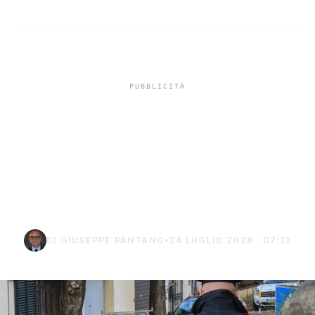
Truffa del finto
carabiniere da 40 mila
euro a Palma di
Montechiaro
DI GIUSEPPE PANTANO
•
24 LUGLIO 2026 · 07:13