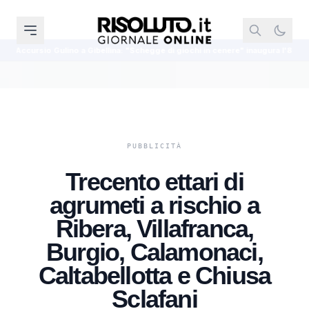
ellina: "Schegge di giochi in cenere" inaugura l'8 agosto
Dal Cansalamo
Trecento ettari di
agrumeti a rischio a
Ribera, Villafranca,
Burgio, Calamonaci,
Caltabellotta e Chiusa
Sclafani