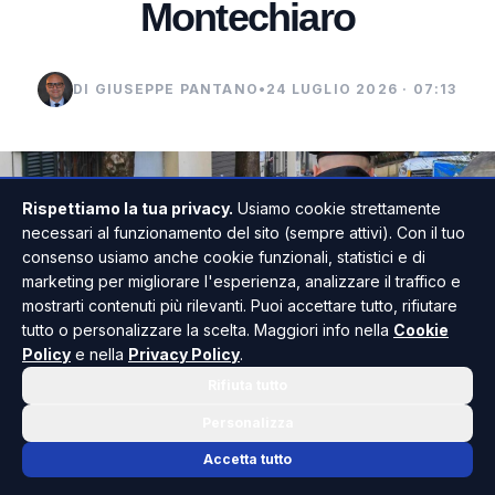
Montechiaro
DI GIUSEPPE PANTANO
•
24 LUGLIO 2026 · 07:13
Rispettiamo la tua privacy.
Usiamo cookie strettamente
necessari al funzionamento del sito (sempre attivi). Con il tuo
consenso usiamo anche cookie funzionali, statistici e di
marketing per migliorare l'esperienza, analizzare il traffico e
mostrarti contenuti più rilevanti. Puoi accettare tutto, rifiutare
tutto o personalizzare la scelta. Maggiori info nella
Cookie
Policy
e nella
Privacy Policy
.
Rifiuta tutto
Personalizza
Accetta tutto