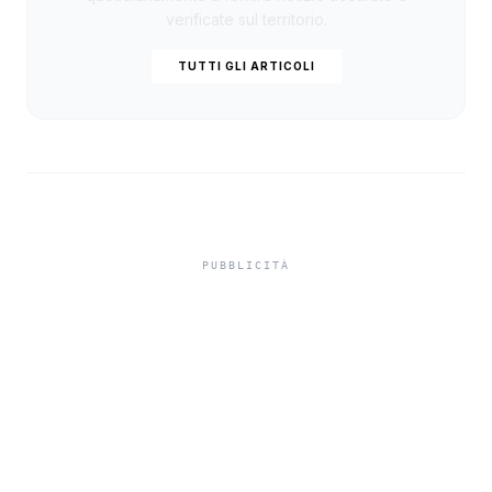
verificate sul territorio.
TUTTI GLI ARTICOLI
Utenze dopo un decesso,
la banca blocca il conto e
le bollette restano
scoperte, come evitare
sorprese