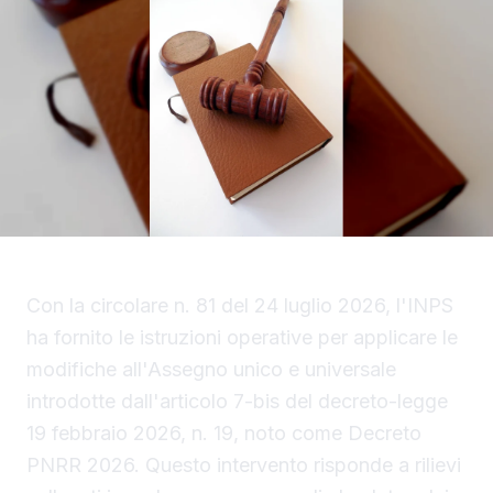
Con la circolare n. 81 del 24 luglio 2026, l'INPS
ha fornito le istruzioni operative per applicare le
modifiche all'Assegno unico e universale
introdotte dall'articolo 7-bis del decreto-legge
19 febbraio 2026, n. 19, noto come Decreto
PNRR 2026. Questo intervento risponde a rilievi