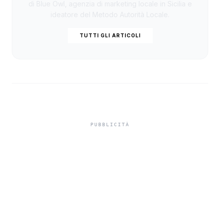
di Blue Owl, agenzia di marketing locale in Sicilia e
ideatore del Metodo Autorità Locale.
TUTTI GLI ARTICOLI
La Cassazione boccia
l'accusa di elusione per la
cessione di quote sociali
al posto dell'immobile