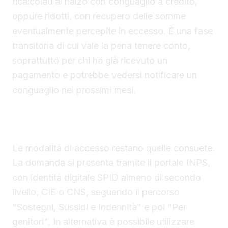
ricalcolati al rialzo con conguaglio a credito,
oppure ridotti, con recupero delle somme
eventualmente percepite in eccesso. È una fase
transitoria di cui vale la pena tenere conto,
soprattutto per chi ha già ricevuto un
pagamento e potrebbe vedersi notificare un
conguaglio nei prossimi mesi.
Modalità di presentazione della domanda e
scadenze da ricordare
Le modalità di accesso restano quelle consuete.
La domanda si presenta tramite il portale INPS,
con identità digitale SPID almeno di secondo
livello, CIE o CNS, seguendo il percorso
"Sostegni, Sussidi e Indennità" e poi "Per
genitori". In alternativa è possibile utilizzare