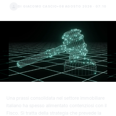
DI GIACOMO CASCIO
•
08 AGOSTO 2026 · 07:10
Una prassi consolidata nel settore immobiliare
italiano ha spesso alimentato contenziosi con il
Fisco. Si tratta della strategia che prevede la