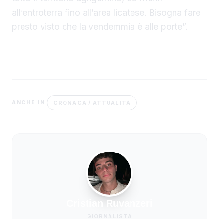
all’entroterra fino all’area licatese. Bisogna fare
presto visto che la vendemmia è alle porte”.
CRONACA / ATTUALITÀ
ANCHE IN
Cristian Ruvanzeri
GIORNALISTA