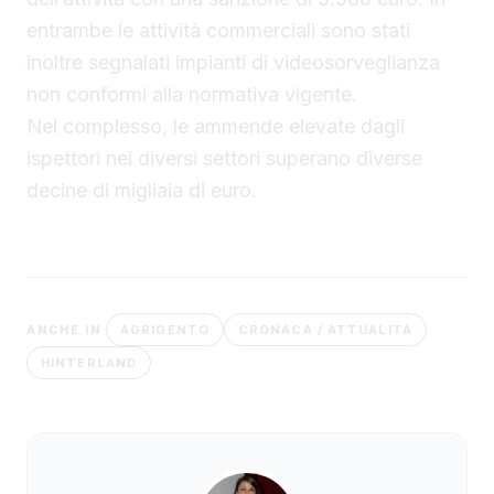
entrambe le attività commerciali sono stati
inoltre segnalati impianti di videosorveglianza
non conformi alla normativa vigente.
Nel complesso, le ammende elevate dagli
ispettori nei diversi settori superano diverse
decine di migliaia di euro.
AGRIGENTO
CRONACA / ATTUALITÀ
ANCHE IN
HINTERLAND