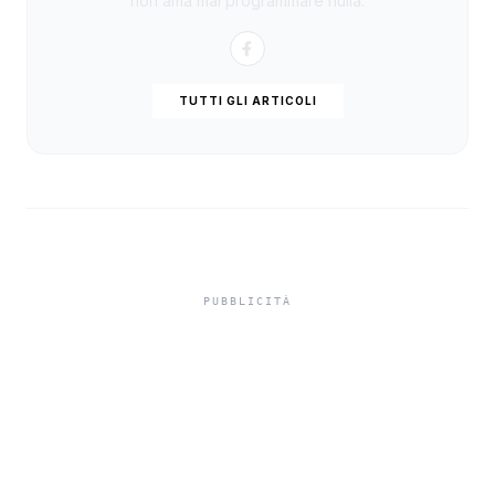
non ama mai programmare nulla.
TUTTI GLI ARTICOLI
L'associazione Capurro
reclama la Stroke Unit al
Giovanni Paolo II:
"Potenziata ad Agrigento