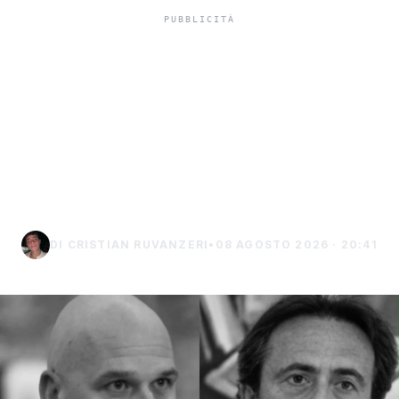
Vitivinicolo,
Confcooperative
Agrigento: “La situazione
è drammatica, bisogna
fare presto”
DI CRISTIAN RUVANZERI
•
08 AGOSTO 2026 · 20:41