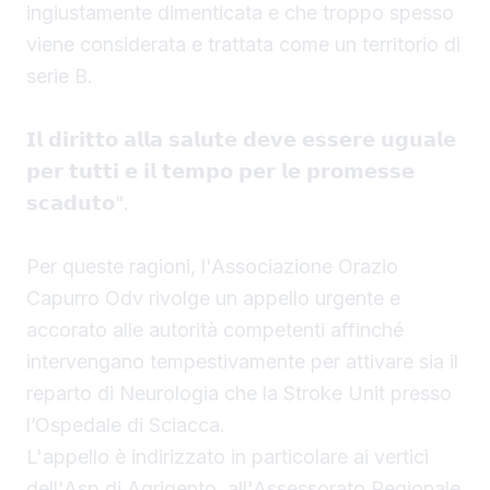
ingiustamente dimenticata e che troppo spesso
viene considerata e trattata come un territorio di
serie B.
𝗜𝗹 𝗱𝗶𝗿𝗶𝘁𝘁𝗼 𝗮𝗹𝗹𝗮 𝘀𝗮𝗹𝘂𝘁𝗲 𝗱𝗲𝘃𝗲 𝗲𝘀𝘀𝗲𝗿𝗲 𝘂𝗴𝘂𝗮𝗹𝗲
𝗽𝗲𝗿 𝘁𝘂𝘁𝘁𝗶 𝗲 𝗶𝗹 𝘁𝗲𝗺𝗽𝗼 𝗽𝗲𝗿 𝗹𝗲 𝗽𝗿𝗼𝗺𝗲𝘀𝘀𝗲
𝘀𝗰𝗮𝗱𝘂𝘁𝗼".
Per queste ragioni, l'Associazione Orazio
Capurro Odv rivolge un appello urgente e
accorato alle autorità competenti affinché
intervengano tempestivamente per attivare sia il
reparto di Neurologia che la Stroke Unit presso
l’Ospedale di Sciacca.
L'appello è indirizzato in particolare ai vertici
dell'Asp di Agrigento, all'Assessorato Regionale