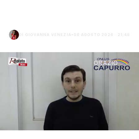
e solo sulla carta a
Sciacca"
DI GIOVANNA VENEZIA
•
08 AGOSTO 2026 · 21:48