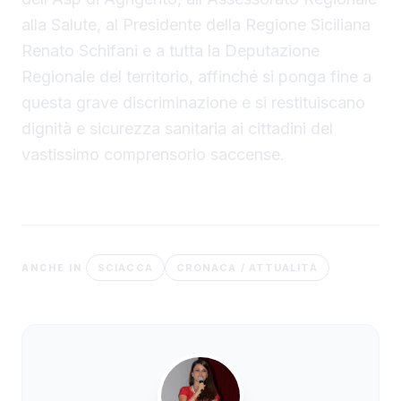
alla Salute, al Presidente della Regione Siciliana
Renato Schifani e a tutta la Deputazione
Regionale del territorio, affinché si ponga fine a
questa grave discriminazione e si restituiscano
dignità e sicurezza sanitaria ai cittadini del
vastissimo comprensorio saccense.
SCIACCA
CRONACA / ATTUALITÀ
ANCHE IN