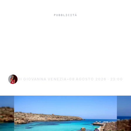
Lampedusa, sub di 29
anni muore durante
un’immersione a Punta
Sottile
DI GIOVANNA VENEZIA
•
08 AGOSTO 2026 · 23:00