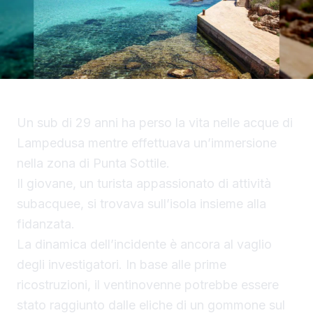
Un sub di 29 anni ha perso la vita nelle acque di
Lampedusa mentre effettuava un’immersione
nella zona di Punta Sottile.
Il giovane, un turista appassionato di attività
subacquee, si trovava sull’isola insieme alla
fidanzata.
La dinamica dell’incidente è ancora al vaglio
degli investigatori. In base alle prime
ricostruzioni, il ventinovenne potrebbe essere
stato raggiunto dalle eliche di un gommone sul