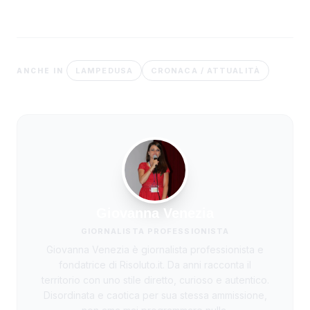
LAMPEDUSA
CRONACA / ATTUALITÀ
ANCHE IN
Giovanna Venezia
GIORNALISTA PROFESSIONISTA
Giovanna Venezia è giornalista professionista e
fondatrice di Risoluto.it. Da anni racconta il
territorio con uno stile diretto, curioso e autentico.
Disordinata e caotica per sua stessa ammissione,