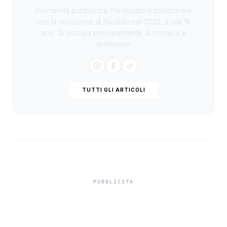
Giornalista pubblicista. Ha iniziato a collaborare
con la redazione di Risoluto nel 2022, a soli 18
anni. Si occupa principalmente di cronaca e
spettacolo.
TUTTI GLI ARTICOLI
Ferragosto sicuro
nell’Agrigentino, stretta