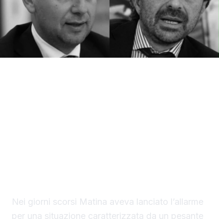
L’allarme sul settore vitivinicolo siciliano
torna al centro dell’attenzione.
Confcooperative Sicilia, sede di Agrigento,
attraverso il presidente provinciale, Antonio
Matina, ribadisce la necessità di intervenire
sulle eccedenze di vino in vista della
prossima vendemmia.
Nei giorni scorsi Matina aveva lanciato l’allarme
per una situazione caratterizzata da un pesante