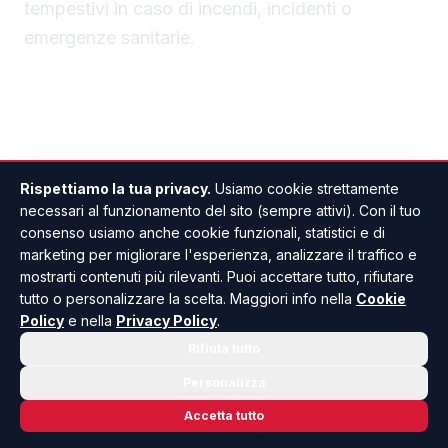
tempestivi in caso di incendi, incidenti o
emergenze sanitarie.
Rispettiamo la tua privacy.
Usiamo cookie strettamente
necessari al funzionamento del sito (sempre attivi). Con il tuo
AGRIGENTO
CRONACA / ATTUALITÀ
ANCHE IN
consenso usiamo anche cookie funzionali, statistici e di
marketing per migliorare l'esperienza, analizzare il traffico e
mostrarti contenuti più rilevanti. Puoi accettare tutto, rifiutare
tutto o personalizzare la scelta. Maggiori info nella
Cookie
Policy
e nella
Privacy Policy
.
Rifiuta tutto
Personalizza
Accetta tutto
Giovanna Venezia