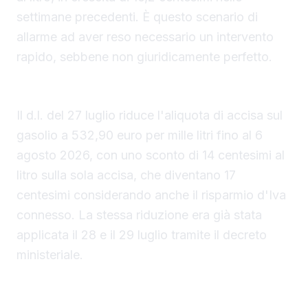
settimane precedenti. È questo scenario di
allarme ad aver reso necessario un intervento
rapido, sebbene non giuridicamente perfetto.
I numeri del taglio da 17 centesimi
Il d.l. del 27 luglio riduce l'aliquota di accisa sul
gasolio a 532,90 euro per mille litri fino al 6
agosto 2026, con uno sconto di 14 centesimi al
litro sulla sola accisa, che diventano 17
centesimi considerando anche il risparmio d'Iva
connesso. La stessa riduzione era già stata
applicata il 28 e il 29 luglio tramite il decreto
ministeriale.
Perché servono due provvedimenti diversi