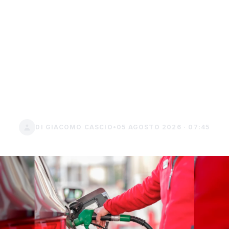
Sconto carburante, ultimi
giorni per risparmiare 10
euro a pieno di gasolio:
oggi si decide sulla
nuova proroga
DI GIACOMO CASCIO
•
05 AGOSTO 2026 · 07:45