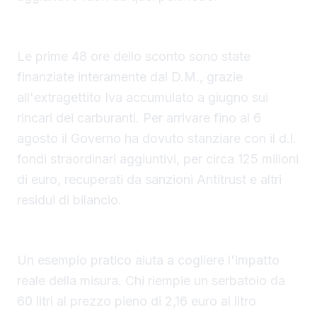
Come si dividono le coperture
Le prime 48 ore dello sconto sono state
finanziate interamente dal D.M., grazie
all'extragettito Iva accumulato a giugno sui
rincari dei carburanti. Per arrivare fino al 6
agosto il Governo ha dovuto stanziare con il d.l.
fondi straordinari aggiuntivi, per circa 125 milioni
di euro, recuperati da sanzioni Antitrust e altri
residui di bilancio.
Quanto risparmia davvero un automobilista
Un esempio pratico aiuta a cogliere l'impatto
reale della misura. Chi riempie un serbatoio da
60 litri al prezzo pieno di 2,16 euro al litro