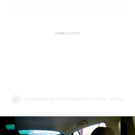
Telo mare sul sedile auto,
tra rischi fisici e riduzione
del risarcimento in caso
di incidente
DI GIACOMO CASCIO
•
05 AGOSTO 2026 · 08:20