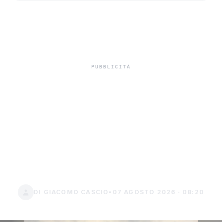
Bonus lingue INPS 2026
fino a 800 euro per
studenti under 24
domande entro il 2
settembre
DI GIACOMO CASCIO
•
07 AGOSTO 2026 · 08:20