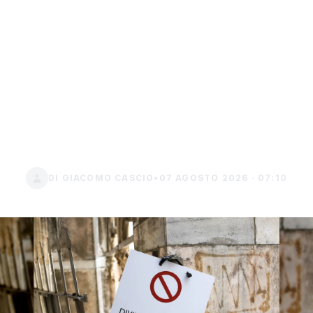
Curriculum false,
licenziamento immediato
e rischio denuncia penale
per i lavoratori che
gonfiano titoli ed
esperienze
DI GIACOMO CASCIO
•
07 AGOSTO 2026 · 07:10