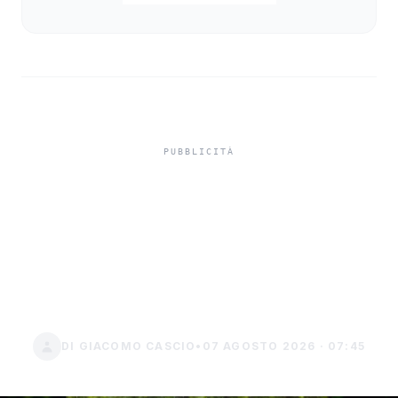
Detrazione fiscale
condizionatore 2026 al 36
percento per inquilini con
pompa di calore
DI GIACOMO CASCIO
•
07 AGOSTO 2026 · 07:45