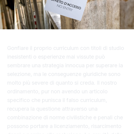
Gonfiare il proprio curriculum con titoli di studio
inesistenti o esperienze mai vissute può
sembrare una strategia innocua per superare la
selezione, ma le conseguenze giuridiche sono
molto più severe di quanto si creda. Il nostro
ordinamento, pur non avendo un articolo
specifico che punisca il falso curriculum,
recupera la questione attraverso una
combinazione di norme civilistiche e penali che
possono portare a licenziamento, risarcimento