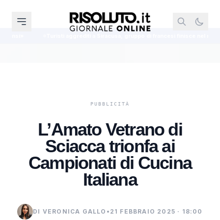
 aggrediti a Siracusa, gruppo di francesi finisce nel mirino: indaga la polizia
L’Amato Vetrano di
Sciacca trionfa ai
Campionati di Cucina
Italiana
DI VERONICA GALLO
•
21 FEBBRAIO 2025 · 18:00