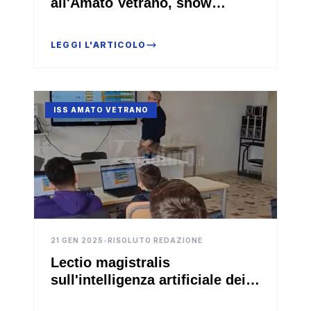
all'Amato Vetrano, show
cooking con chef Crimi
LEGGI L'ARTICOLO
ISS AMATO VETRANO
21 GEN 2025
•
RISOLUTO REDAZIONE
Lectio magistralis
sull'intelligenza artificiale dei
docenti dell'università di Enna