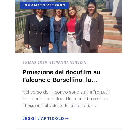
ISS AMATO VETRANO
25 MAR 2026
•
GIOVANNA VENEZIA
Proiezione del docufilm su
Falcone e Borsellino, la
Procuratrice ai giovani:
Nel corso dell’incontro sono stati affrontati i
"Chiedere i diritti, no i favori"
temi centrali del docufilm, con interventi e
(Video)
riflessioni sul valore della memoria,
sull’importanza della cultura della legalità e
sull’eredità
LEGGI L'ARTICOLO