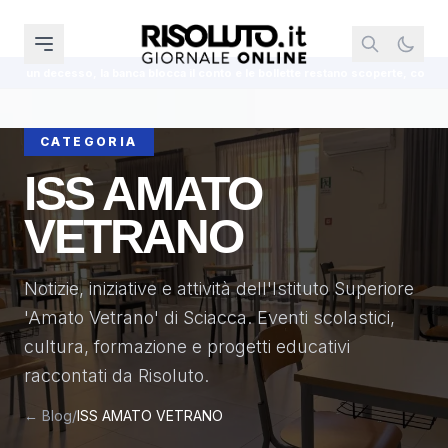
nto e le bollette restano scoperte, come evitare sorprese
Assegno Unic
CATEGORIA
ISS AMATO
VETRANO
Notizie, iniziative e attività dell'Istituto Superiore
'Amato Vetrano' di Sciacca. Eventi scolastici,
cultura, formazione e progetti educativi
raccontati da Risoluto.
← Blog
/
ISS AMATO VETRANO