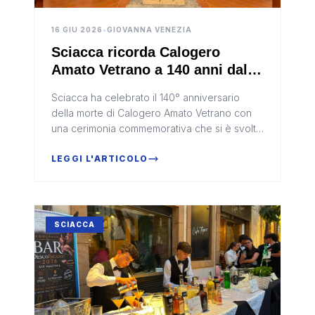
16 GIU 2026
•
GIOVANNA VENEZIA
Sciacca ricorda Calogero
Amato Vetrano a 140 anni dalla
scomparsa
Sciacca ha celebrato il 140° anniversario
della morte di Calogero Amato Vetrano con
una cerimonia commemorativa che si è svolta
nella Chiesa dell’Olivella, nel rispetto delle
volontà espresse dal bene...
LEGGI L'ARTICOLO
SCIACCA