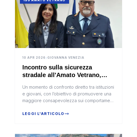
ISS AMATO VETRANO
10 APR 2026
•
GIOVANNA VENEZIA
Incontro sulla sicurezza
stradale all'Amato Vetrano,
comandante Navarra:
Un momento di confronto diretto tra istituzioni
"L'imprudenza alla base di tanti
e giovani, con l’obiettivo di promuovere una
incidenti" (Video)
maggiore consapevolezza sui comportamenti
corretti da adottare alla guida e nella vita
quotidiana
LEGGI L'ARTICOLO