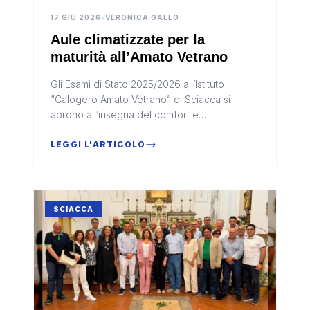
17 GIU 2026
•
VERONICA GALLO
Aule climatizzate per la
maturità all’Amato Vetrano
Gli Esami di Stato 2025/2026 all’Istituto
“Calogero Amato Vetrano” di Sciacca si
aprono all’insegna del comfort e
dell’innovazione. Giovedì 18 e venerdì 19
giugno gli studenti saranno impegnati nelle...
LEGGI L'ARTICOLO
SCIACCA