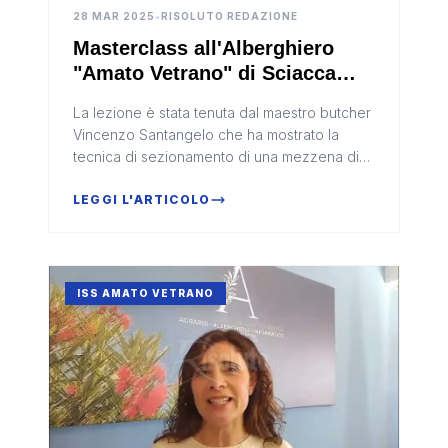
28 MAR 2025
•
RISOLUTO REDAZIONE
Masterclass all'Alberghiero
"Amato Vetrano" di Sciacca
con la Federazione Italiana
La lezione è stata tenuta dal maestro butcher
Cuochi
Vincenzo Santangelo che ha mostrato la
tecnica di sezionamento di una mezzena di
suino
LEGGI L'ARTICOLO
ISS AMATO VETRANO