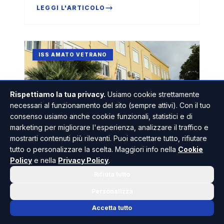
all'Amato Vetrano
LEGGI L'ARTICOLO
ISS AMATO VETRANO
Rispettiamo la tua privacy.
Usiamo cookie strettamente
necessari al funzionamento del sito (sempre attivi). Con il tuo
consenso usiamo anche cookie funzionali, statistici e di
marketing per migliorare l'esperienza, analizzare il traffico e
mostrarti contenuti più rilevanti. Puoi accettare tutto, rifiutare
17 GEN 2025
•
RISOLUTO REDAZIONE
tutto o personalizzare la scelta. Maggiori info nella
Cookie
Policy
e nella
Privacy Policy
.
Open Day all'Amato Vetrano di
Rifiuta tutto
Sciacca, ospite l'ex alunno e
veterinario Accursio Sanfilippo
Personalizza
LEGGI L'ARTICOLO
Accetta tutto