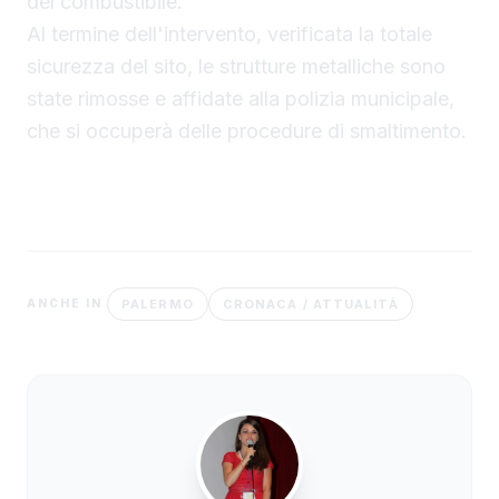
del combustibile.
Al termine dell'intervento, verificata la totale
sicurezza del sito, le strutture metalliche sono
state rimosse e affidate alla polizia municipale,
che si occuperà delle procedure di smaltimento.
PALERMO
CRONACA / ATTUALITÀ
ANCHE IN