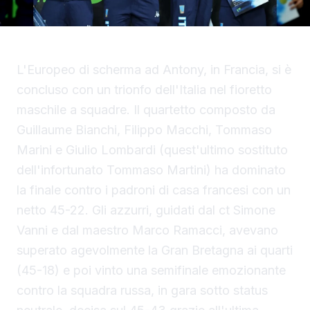
L'Europeo di scherma ad Antony, in Francia, si è
concluso con un trionfo dell'Italia nel fioretto
maschile a squadre. Il quartetto composto da
Guillaume Bianchi, Filippo Macchi, Tommaso
Marini e Giulio Lombardi (quest'ultimo sostituto
dell'infortunato Tommaso Martini) ha dominato
la finale contro i padroni di casa francesi con un
netto 45-22. Gli azzurri, guidati dal ct Simone
Vanni e dal maestro Marco Ramacci, avevano
superato agevolmente la Gran Bretagna ai quarti
(45-18) e poi vinto una semifinale emozionante
contro la squadra russa, in gara sotto status