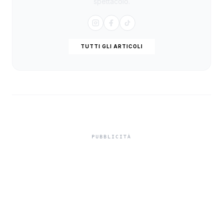
spettacolo.
TUTTI GLI ARTICOLI
Palermo, trovati 13
serbatoi di gas
abbandonati in una
villetta: intervento dei