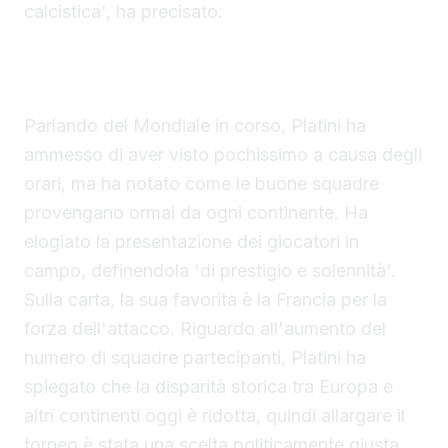
calcistica', ha precisato.
Analisi del Mondiale 2026 e le squadre
emergenti
Parlando del Mondiale in corso, Platini ha
ammesso di aver visto pochissimo a causa degli
orari, ma ha notato come le buone squadre
provengano ormai da ogni continente. Ha
elogiato la presentazione dei giocatori in
campo, definendola 'di prestigio e solennità'.
Sulla carta, la sua favorita è la Francia per la
forza dell'attacco. Riguardo all'aumento del
numero di squadre partecipanti, Platini ha
spiegato che la disparità storica tra Europa e
altri continenti oggi è ridotta, quindi allargare il
torneo è stata una scelta politicamente giusta.