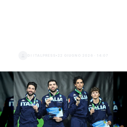
d'oro nel fioretto
maschile a squadre,
chiusura trionfale ad
Antony
DI ITALPRESS
•
22 GIUGNO 2026 · 14:07