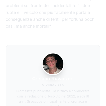
problemi sul fronte dell’incidentalità. “Il due
ruote è il veicolo che più facilmente porta a
conseguenze anche di feriti, per fortuna pochi
casi, ma anche mortali”.
Cristian Ruvanzeri
GIORNALISTA
Giornalista pubblicista. Ha iniziato a collaborare
con la redazione di Risoluto nel 2022, a soli 18
anni. Si occupa principalmente di cronaca e