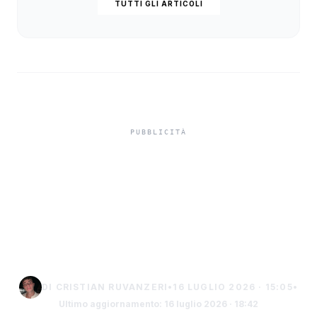
TUTTI GLI ARTICOLI
Monopattini elettrici, da
oggi scatta l’obbligo di
assicurazione e multe
fino a 400 euro
DI CRISTIAN RUVANZERI
•
16 LUGLIO 2026 · 15:05
•
Ultimo aggiornamento: 16 luglio 2026 · 18:42