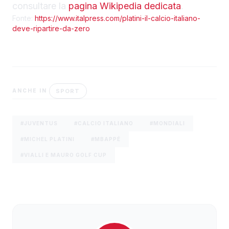
consultare la
pagina Wikipedia dedicata
.
Fonte:
https://www.italpress.com/platini-il-calcio-italiano-
deve-ripartire-da-zero
SPORT
ANCHE IN
#JUVENTUS
#CALCIO ITALIANO
#MONDIALI
#MICHEL PLATINI
#MBAPPÉ
#VIALLI E MAURO GOLF CUP