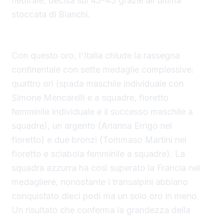
neutrale, decisa sul 45-43 grazie all'ultima
stoccata di Bianchi.
Un bilancio da record per l'Italia
Con questo oro, l'Italia chiude la rassegna
continentale con sette medaglie complessive:
quattro ori (spada maschile individuale con
Simone Mencarelli e a squadre, fioretto
femminile individuale e il successo maschile a
squadre), un argento (Arianna Errigo nel
fioretto) e due bronzi (Tommaso Martini nel
fioretto e sciabola femminile a squadre). La
squadra azzurra ha così superato la Francia nel
medagliere, nonostante i transalpini abbiano
conquistato dieci podi ma un solo oro in meno.
Un risultato che conferma la grandezza della