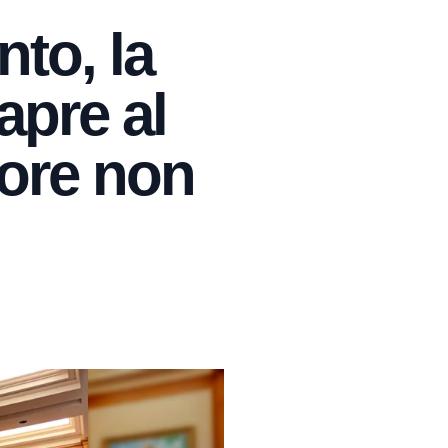
to, la
apre al
tore non