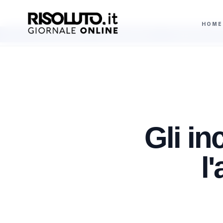
HOME
 verso il genitore non convivente
Legge 104, due familiari possono as
AGGIORNAMENTI
Gli in
l