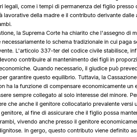
teri legali, come i tempi di permanenza del figlio presso
à lavorative della madre e il contributo derivante dalle a
ambi.
stione, la Suprema Corte ha chiarito che l'assegno di
ue necessariamente lo schema tradizionale in cui paga s
nte. L'articolo 337-ter del codice civile stabilisce, inf
 devono contribuire al mantenimento dei figli in proporz
à economiche. Quando necessario, il giudice può preve
er garantire questo equilibrio. Tuttavia, la Cassazione
on ha la funzione di compensare economicamente un e
sere sempre collegato al solo interesse del minore. Pe
e che anche il genitore collocatario prevalente versi 
genitore, al fine di assicurare che il figlio possa mant
entrambi, vivendo anche presso il genitore economicam
 dignitose. In gergo, questo contributo viene definito 