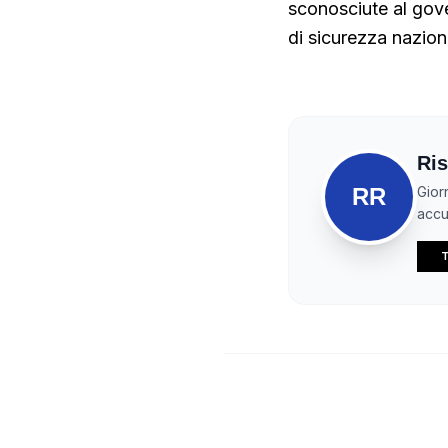
sconosciute al gove
di sicurezza nazion
Ris
RR
Gior
accur
T