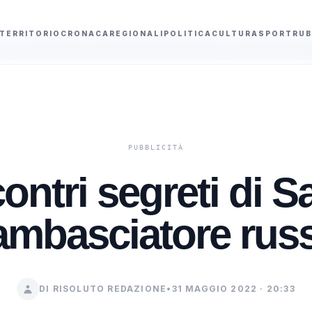
TERRITORIO
CRONACA
REGIONALI
POLITICA
CULTURA
SPORT
RUB
sistere lo stesso giorno senza sovrapporre le fasce orarie
Due settima
contri segreti di Sa
'ambasciatore rus
DI RISOLUTO REDAZIONE
•
31 MAGGIO 2022 · 20:33