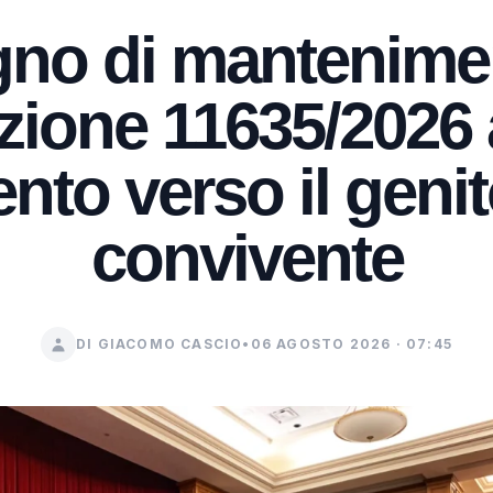
no di mantenimen
ione 11635/2026 
to verso il geni
convivente
DI GIACOMO CASCIO
•
06 AGOSTO 2026 · 07:45