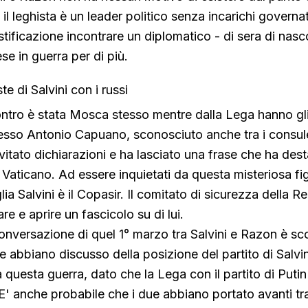
 il leghista è un leader politico senza incarichi governa
tificazione incontrare un diplomatico - di sera di nasc
se in guerra per di più.
te di Salvini con i russi
ontro è stata Mosca stesso mentre dalla Lega hanno gli
sso Antonio Capuano, sconosciuto anche tra i consulent
vitato dichiarazioni e ha lasciato una frase che ha dest
Vaticano. Ad essere inquietati da questa misteriosa f
lia Salvini è il Copasir. Il comitato di sicurezza della 
re e aprire un fascicolo su di lui.
conversazione di quel 1° marzo tra Salvini e Razon è s
e abbiano discusso della posizione del partito di Salvi
 questa guerra, dato che la Lega con il partito di Puti
 E' anche probabile che i due abbiano portato avanti tra