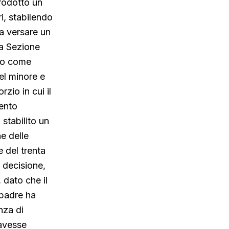
rodotto un
i, stabilendo
 a versare un
ma Sezione
rio come
el minore e
rzio in cui il
mento
stabilito un
e delle
e del trenta
 decisione,
 dato che il
 padre ha
nza di
 avesse