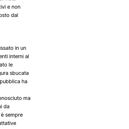
tivi e non
osto dal
ssato in un
i interni al
ato le
igura sbucata
Repubblica ha
conosciuto ma
ni da
n è sempre
ttative