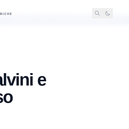
RICHE
ne in carcere e due anni ai domiciliari: saccense chiede risarcimento per ingius
lvini e
so