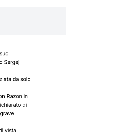
 suo
o Sergej
ziata da solo
con Razon in
chiarato di
 grave
i vista