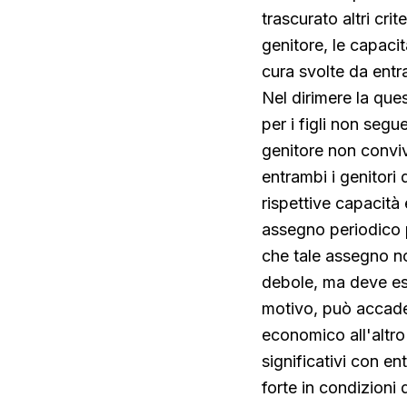
trascurato altri cri
genitore, le capacit
cura svolte da entr
Nel dirimere la que
per i figli non seg
genitore non convive
entrambi i genitori
rispettive capacit
assegno periodico p
che tale assegno n
debole, ma deve es
motivo, può accader
economico all'altro 
significativi con 
forte in condizioni