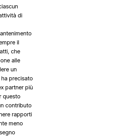
 ciascun
ttività di
 mantenimento
empre il
atti, che
ione alle
dere un
 ha precisato
x partner più
r questo
un contributo
enere rapporti
ente meno
assegno