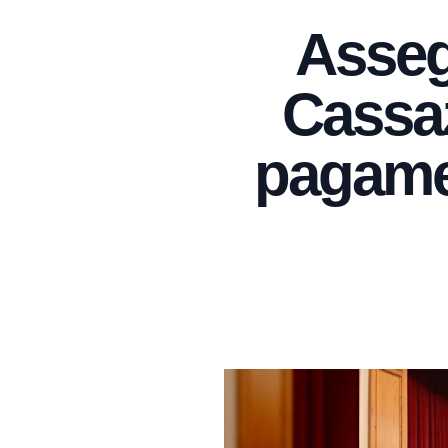
Asseg
Cassaz
pagamen