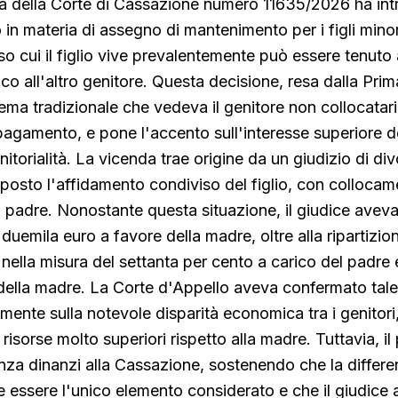
a della Corte di Cassazione numero 11635/2026 ha int
 in materia di assegno di mantenimento per i figli minor
sso cui il figlio vive prevalentemente può essere tenuto
o all'altro genitore. Questa decisione, resa dalla Pri
schema tradizionale che vedeva il genitore non collocata
pagamento, e pone l'accento sull'interesse superiore d
nitorialità. La vicenda trae origine da un giudizio di divo
posto l'affidamento condiviso del figlio, con colloca
l padre. Nonostante questa situazione, il giudice aveva 
uemila euro a favore della madre, oltre alla ripartizion
 nella misura del settanta per cento a carico del padre 
della madre. La Corte d'Appello aveva confermato tale
mente sulla notevole disparità economica tra i genitori,
isorse molto superiori rispetto alla madre. Tuttavia, il
za dinanzi alla Cassazione, sostenendo che la differe
 essere l'unico elemento considerato e che il giudice