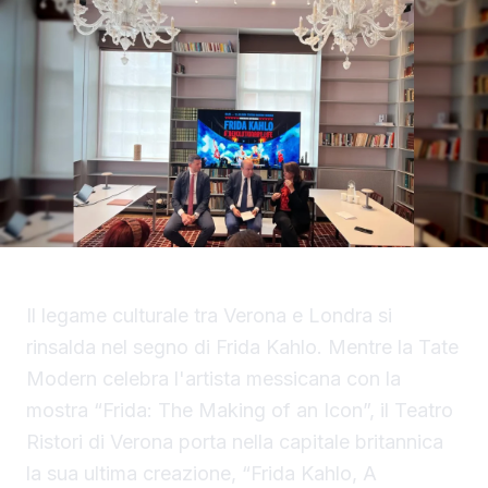
Il legame culturale tra Verona e Londra si
rinsalda nel segno di Frida Kahlo. Mentre la Tate
Modern celebra l'artista messicana con la
mostra “Frida: The Making of an Icon”, il Teatro
Ristori di Verona porta nella capitale britannica
la sua ultima creazione, “Frida Kahlo, A