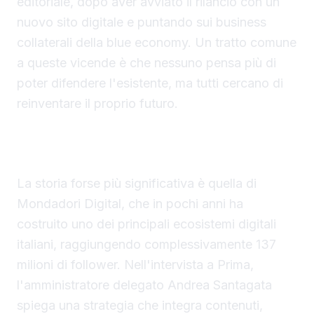
editoriale, dopo aver avviato il rilancio con un
nuovo sito digitale e puntando sui business
collaterali della blue economy. Un tratto comune
a queste vicende è che nessuno pensa più di
poter difendere l'esistente, ma tutti cercano di
reinventare il proprio futuro.
Mondadori Digital e l'ecosistema da 137 milioni
di follower
La storia forse più significativa è quella di
Mondadori Digital, che in pochi anni ha
costruito uno dei principali ecosistemi digitali
italiani, raggiungendo complessivamente 137
milioni di follower. Nell'intervista a Prima,
l'amministratore delegato Andrea Santagata
spiega una strategia che integra contenuti,