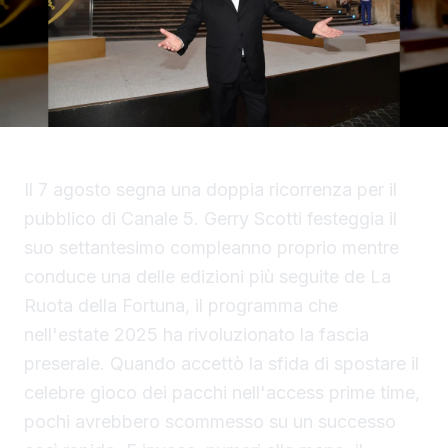
Il 7 agosto segna una doppia ricorrenza per il
pubblico di Canale 5. Gerry Scotti festeggia il
suo settantesimo compleanno proprio mentre
conduce una delle edizioni più seguite de La
Ruota della Fortuna, il programma che
nell'estate 2025 ha rivoluzionato la fascia
preserale. Quando accettò la sfida di spostare il
celebre gioco dei pacchi nell'access prime time,
pochi avrebbero scommesso su un successo