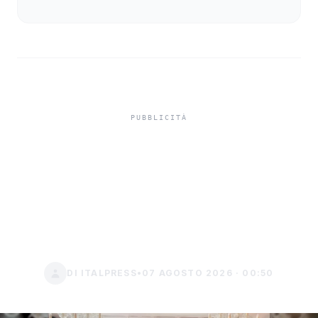
Il Teatro Ristori di Verona
presenta a Londra
l'esperienza immersiva su
Frida Kahlo
DI ITALPRESS
•
07 AGOSTO 2026 · 00:50