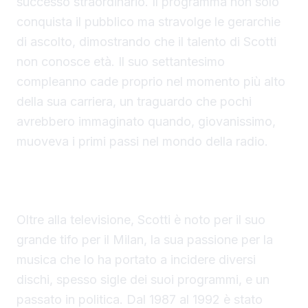
successo straordinario. Il programma non solo
conquista il pubblico ma stravolge le gerarchie
di ascolto, dimostrando che il talento di Scotti
non conosce età. Il suo settantesimo
compleanno cade proprio nel momento più alto
della sua carriera, un traguardo che pochi
avrebbero immaginato quando, giovanissimo,
muoveva i primi passi nel mondo della radio.
L'uomo dietro il conduttore, tra passioni e
impegno politico
Oltre alla televisione, Scotti è noto per il suo
grande tifo per il Milan, la sua passione per la
musica che lo ha portato a incidere diversi
dischi, spesso sigle dei suoi programmi, e un
passato in politica. Dal 1987 al 1992 è stato