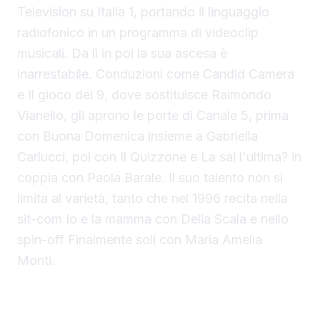
Television su Italia 1, portando il linguaggio
radiofonico in un programma di videoclip
musicali. Da lì in poi la sua ascesa è
inarrestabile. Conduzioni come Candid Camera
e Il gioco dei 9, dove sostituisce Raimondo
Vianello, gli aprono le porte di Canale 5, prima
con Buona Domenica insieme a Gabriella
Carlucci, poi con Il Quizzone e La sai l'ultima? in
coppia con Paola Barale. Il suo talento non si
limita al varietà, tanto che nel 1996 recita nella
sit-com Io e la mamma con Delia Scala e nello
spin-off Finalmente soli con Maria Amelia
Monti.
Dalla Corrida a Chi vuol essere miliardario, i
grandi successi di Scotti