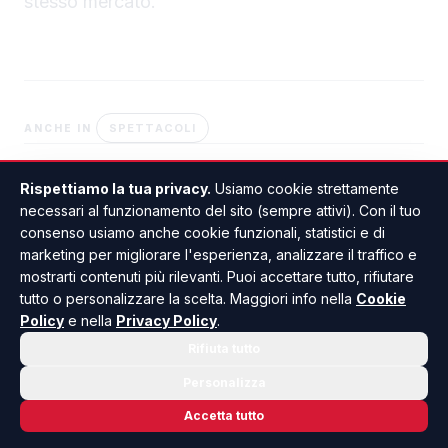
stesso mercato.
SPETTACOLI
ANCHE IN
Rispettiamo la tua privacy.
Usiamo cookie strettamente
#INFORMAZIONE
#PRIMA COMUNICAZIONE
necessari al funzionamento del sito (sempre attivi). Con il tuo
#EDITORIA
#DIGITALE
#ACQUISIZIONI
consenso usiamo anche cookie funzionali, statistici e di
marketing per migliorare l'esperienza, analizzare il traffico e
mostrarti contenuti più rilevanti. Puoi accettare tutto, rifiutare
tutto o personalizzare la scelta. Maggiori info nella
Cookie
Policy
e nella
Privacy Policy
.
Rifiuta tutto
Personalizza
I
Accetta tutto