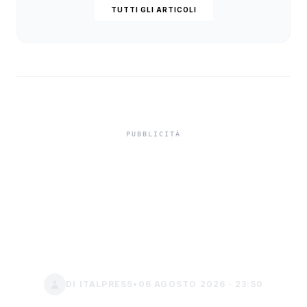
TUTTI GLI ARTICOLI
Il mondo
dell'informazione si
reinventa tra acquisizioni
e sfide digitali
DI ITALPRESS
•
06 AGOSTO 2026 · 23:50