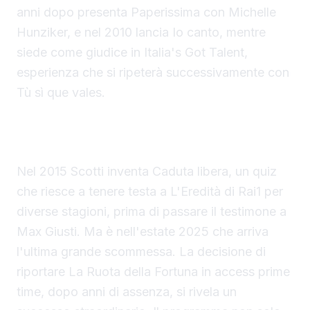
anni dopo presenta Paperissima con Michelle
Hunziker, e nel 2010 lancia Io canto, mentre
siede come giudice in Italia's Got Talent,
esperienza che si ripeterà successivamente con
Tù sì que vales.
Caduta libera e La Ruota della Fortuna, le sfide
vinte
Nel 2015 Scotti inventa Caduta libera, un quiz
che riesce a tenere testa a L'Eredità di Rai1 per
diverse stagioni, prima di passare il testimone a
Max Giusti. Ma è nell'estate 2025 che arriva
l'ultima grande scommessa. La decisione di
riportare La Ruota della Fortuna in access prime
time, dopo anni di assenza, si rivela un