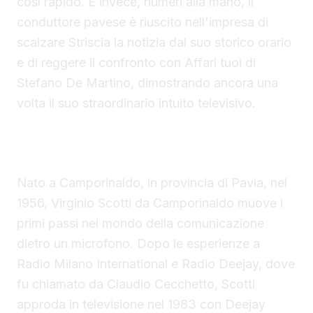
così rapido. E invece, numeri alla mano, il
conduttore pavese è riuscito nell'impresa di
scalzare Striscia la notizia dal suo storico orario
e di reggere il confronto con Affari tuoi di
Stefano De Martino, dimostrando ancora una
volta il suo straordinario intuito televisivo.
Una carriera iniziata in radio e consacrata in
televisione
Nato a Camporinaldo, in provincia di Pavia, nel
1956, Virginio Scotti da Camporinaldo muove i
primi passi nel mondo della comunicazione
dietro un microfono. Dopo le esperienze a
Radio Milano International e Radio Deejay, dove
fu chiamato da Claudio Cecchetto, Scotti
approda in televisione nel 1983 con Deejay