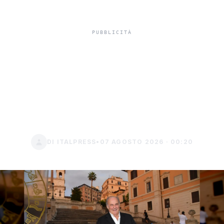
Gerry Scotti compie 70
anni e la Ruota della
Fortuna trionfa in access
prime time
DI ITALPRESS
•
07 AGOSTO 2026 · 00:20