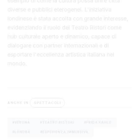
esempio di come la cultura possa unire città
diverse e pubblici eterogenei. L'iniziativa
londinese è stata accolta con grande interesse,
evidenziando il ruolo del Teatro Ristori come
hub culturale aperto e dinamico, capace di
dialogare con partner internazionali e di
esportare l'eccellenza artistica italiana nel
mondo.
SPETTACOLI
ANCHE IN
#VERONA
#TEATRO RISTORI
#FRIDA KAHLO
#LONDRA
#ESPERIENZA IMMERSIVA