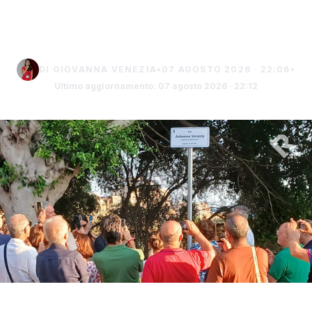
familiari commossi alla
cerimonia
DI GIOVANNA VENEZIA
•
07 AGOSTO 2026 · 22:06
•
Ultimo aggiornamento: 07 agosto 2026 · 22:12