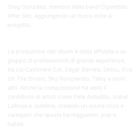
Greg González, membro della band Cigarettes
After Sex, aggiungendo un tocco indie al
progetto.
Un team di produttori di fama mondiale
La produzione dell'album è stata affidata a un
gruppo di professionisti di grande esperienza,
tra cui Cashmere Cat, Edgar Barrera, Oklou, Ovy
On The Drums, Sky Rompiendo, Tainy e molti
altri. Anche la composizione ha visto il
contributo di artisti come Pete Astudillo, Isabel
LaRosa e Judeline, creando un sound ricco e
variegato che spazia tra reggaeton, pop e
ballad.
Il tour "Viajando Por El Mundo Tropitour" e la