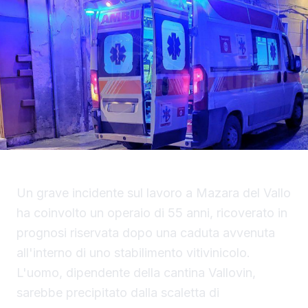
Un grave incidente sul lavoro a Mazara del Vallo
ha coinvolto un operaio di 55 anni, ricoverato in
prognosi riservata dopo una caduta avvenuta
all'interno di uno stabilimento vitivinicolo.
L'uomo, dipendente della cantina Vallovin,
sarebbe precipitato dalla scaletta di