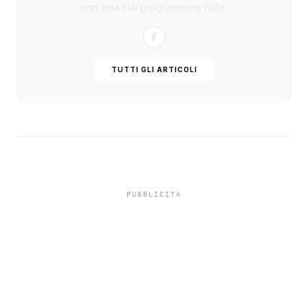
non ama mai programmare nulla.
TUTTI GLI ARTICOLI
Karol G lancia il settimo
album con Bruno Mars e
Drake e annuncia il
concerto a San Siro nel