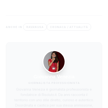
RAVANUSA
CRONACA / ATTUALITÀ
ANCHE IN
Giovanna Venezia
GIORNALISTA PROFESSIONISTA
Giovanna Venezia è giornalista professionista e
fondatrice di Risoluto.it. Da anni racconta il
territorio con uno stile diretto, curioso e autentico.
Disordinata e caotica per sua stessa ammissione,