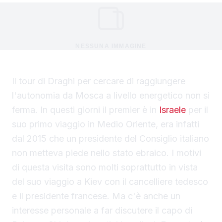
NESSUNA IMMAGINE
Il tour di Draghi per cercare di raggiungere
l'autonomia da Mosca a livello energetico non si
ferma. In questi giorni il premier è in
Israele
per il
suo primo viaggio in Medio Oriente, era infatti
dal 2015 che un presidente del Consiglio italiano
non metteva piede nello stato ebraico. I motivi
di questa visita sono molti soprattutto in vista
del suo viaggio a Kiev con il cancelliere tedesco
e il presidente francese. Ma c'è anche un
interesse personale a far discutere il capo di