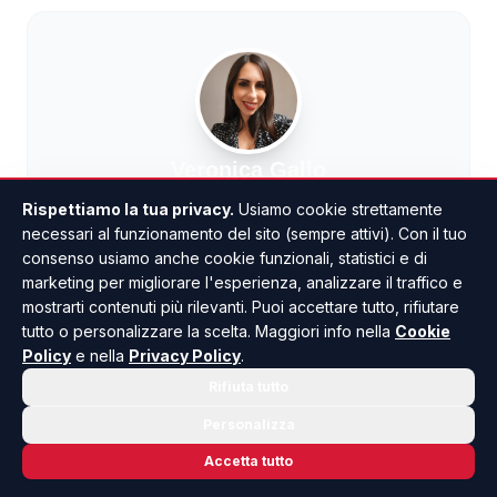
Veronica Gallo
CONTENT EDITOR
Rispettiamo la tua privacy.
Usiamo cookie strettamente
Digital Marketing Expert e Content Editor. Il suo
necessari al funzionamento del sito (sempre attivi). Con il tuo
lavoro si divide tra la creazione di strategie digitali
consenso usiamo anche cookie funzionali, statistici e di
orientate ai risultati e la scrittura di contenuti
marketing per migliorare l'esperienza, analizzare il traffico e
editoriali. Crede nel valore dell’informazione
mostrarti contenuti più rilevanti. Puoi accettare tutto, rifiutare
chiara, strategica e ben raccontata.
tutto o personalizzare la scelta. Maggiori info nella
Cookie
Policy
e nella
Privacy Policy
.
Rifiuta tutto
Personalizza
TUTTI GLI ARTICOLI
Accetta tutto