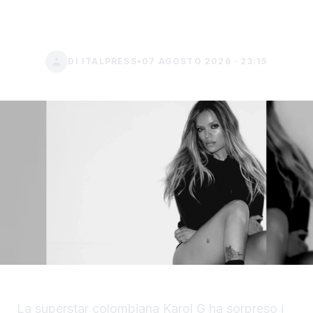
2027
DI ITALPRESS
•
07 AGOSTO 2026 · 23:15
La superstar colombiana Karol G ha sorpreso i