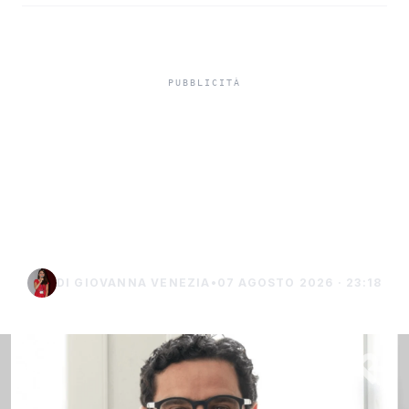
Ravanusa, il sindaco
Pitrola indagato per
l’ordinanza sul pozzo
comunale
DI GIOVANNA VENEZIA
•
07 AGOSTO 2026 · 23:18