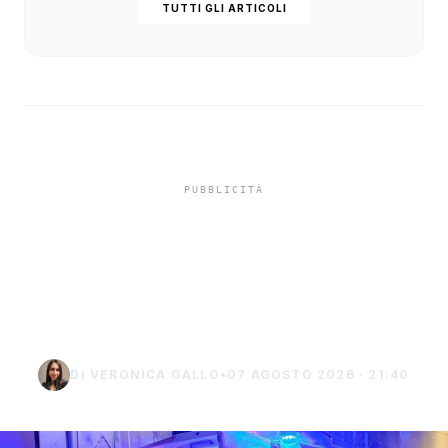
TUTTI GLI ARTICOLI
Mazara, operaio cade
dall’autobotte: è in gravi
condizioni
DI VERONICA GALLO
•
07 AGOSTO 2026 · 21:40