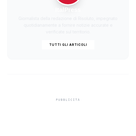
ItalPress
Giornalista della redazione di Risoluto, impegnato
quotidianamente a fornire notizie accurate e
verificate sul territorio.
TUTTI GLI ARTICOLI
Intitolate tre strade di
Sciacca a tre partigiani,