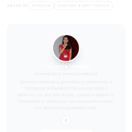
SCIACCA
CULTURA & SPETTACOLO
ANCHE IN
Giovanna Venezia
GIORNALISTA PROFESSIONISTA
Giovanna Venezia è giornalista professionista e
fondatrice di Risoluto.it. Da anni racconta il
territorio con uno stile diretto, curioso e autentico.
Disordinata e caotica per sua stessa ammissione,
non ama mai programmare nulla.