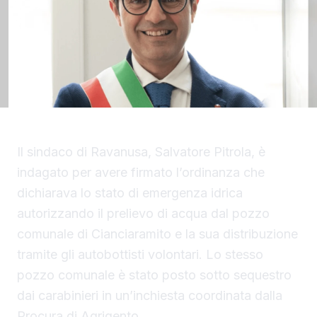
Il sindaco di Ravanusa, Salvatore Pitrola, è
indagato per avere firmato l’ordinanza che
dichiarava lo stato di emergenza idrica
autorizzando il prelievo di acqua dal pozzo
comunale di Cianciaramito e la sua distribuzione
tramite gli autobottisti volontari. Lo stesso
pozzo comunale è stato posto sotto sequestro
dai carabinieri in un’inchiesta coordinata dalla
Procura di Agrigento.