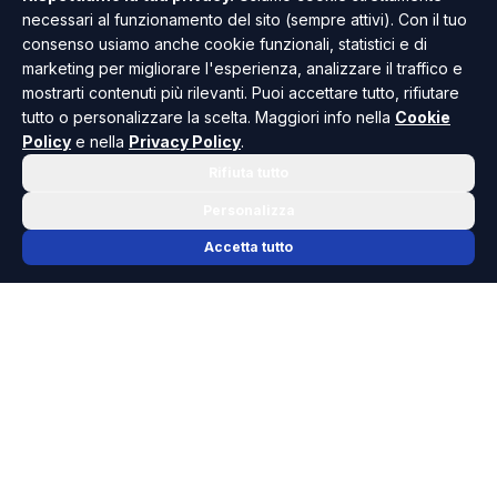
necessari al funzionamento del sito (sempre attivi). Con il tuo
TUTTI GLI ARTICOLI
consenso usiamo anche cookie funzionali, statistici e di
marketing per migliorare l'esperienza, analizzare il traffico e
mostrarti contenuti più rilevanti. Puoi accettare tutto, rifiutare
tutto o personalizzare la scelta. Maggiori info nella
Cookie
Policy
e nella
Privacy Policy
.
Rifiuta tutto
Personalizza
Accetta tutto
📬 NEWSLETTER RISOLUTO
Le notizie che contano, ogni mattina
nella tua casella.
Niente spam, solo cronaca, politica e cultura della Sicilia che
dovresti conoscere.