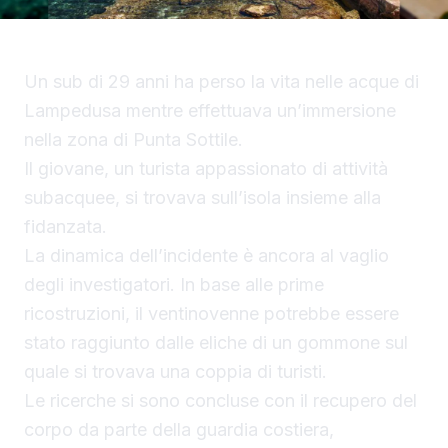
Un sub di 29 anni ha perso la vita nelle acque di
Lampedusa mentre effettuava un’immersione
nella zona di Punta Sottile.
Il giovane, un turista appassionato di attività
subacquee, si trovava sull’isola insieme alla
fidanzata.
La dinamica dell’incidente è ancora al vaglio
degli investigatori. In base alle prime
ricostruzioni, il ventinovenne potrebbe essere
stato raggiunto dalle eliche di un gommone sul
quale si trovava una coppia di turisti.
Le ricerche si sono concluse con il recupero del
corpo da parte della guardia costiera,