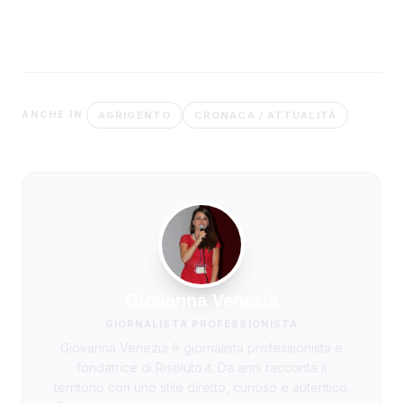
AGRIGENTO
CRONACA / ATTUALITÀ
ANCHE IN
Giovanna Venezia
GIORNALISTA PROFESSIONISTA
Giovanna Venezia è giornalista professionista e
fondatrice di Risoluto.it. Da anni racconta il
territorio con uno stile diretto, curioso e autentico.