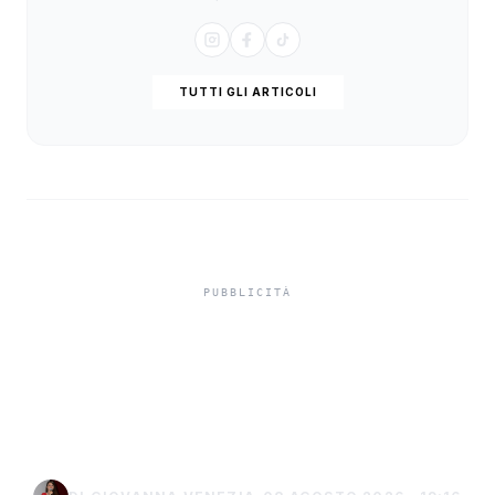
TUTTI GLI ARTICOLI
Ferragosto sicuro
nell’Agrigentino, stretta
sui falò in spiaggia: