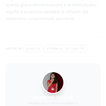
questa grave discriminazione e si restituiscano
dignità e sicurezza sanitaria ai cittadini del
vastissimo comprensorio saccense.
SCIACCA
CRONACA / ATTUALITÀ
ANCHE IN
Giovanna Venezia
GIORNALISTA PROFESSIONISTA