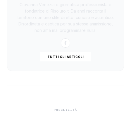
Giovanna Venezia è giornalista professionista e
fondatrice di Risoluto.it. Da anni racconta il
territorio con uno stile diretto, curioso e autentico.
Disordinata e caotica per sua stessa ammissione,
non ama mai programmare nulla.
TUTTI GLI ARTICOLI
Vitivinicolo,