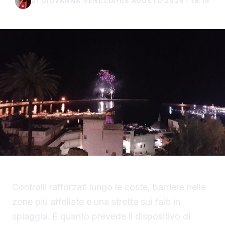
DI GIOVANNA VENEZIA
•
08 AGOSTO 2026 · 19:16
Controlli rafforzati lungo le coste, barriere nelle
zone più affollate e una stretta sui falò in
spiaggia. È quanto prevede il dispositivo di