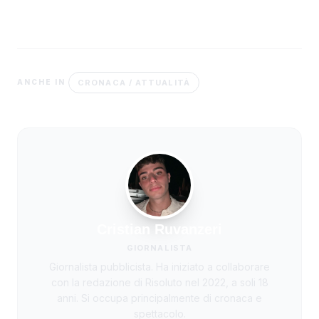
CRONACA / ATTUALITÀ
ANCHE IN
Cristian Ruvanzeri
GIORNALISTA
Giornalista pubblicista. Ha iniziato a collaborare
con la redazione di Risoluto nel 2022, a soli 18
anni. Si occupa principalmente di cronaca e
spettacolo.