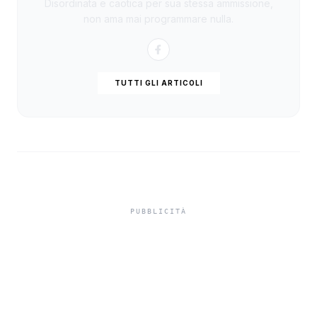
Disordinata e caotica per sua stessa ammissione,
non ama mai programmare nulla.
TUTTI GLI ARTICOLI
Controlli nelle aree
balneari, sanzionati tre
parcheggiatori abusivi a