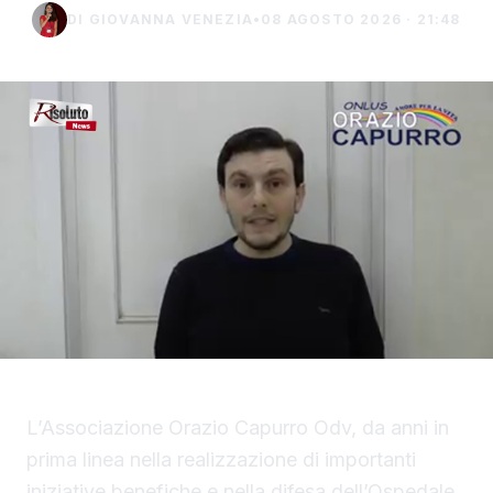
DI GIOVANNA VENEZIA
•
08 AGOSTO 2026 · 21:48
L’Associazione Orazio Capurro Odv, da anni in
prima linea nella realizzazione di importanti
iniziative benefiche e nella difesa dell’Ospedale