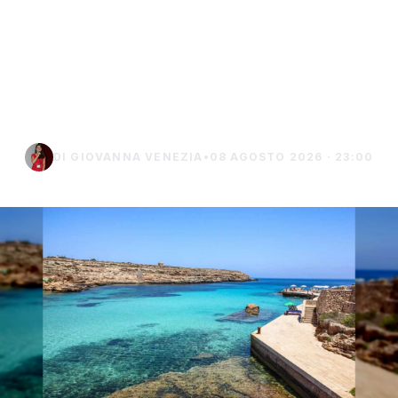
Lampedusa, sub di 29
anni muore durante
un’immersione a Punta
Sottile
DI GIOVANNA VENEZIA
•
08 AGOSTO 2026 · 23:00