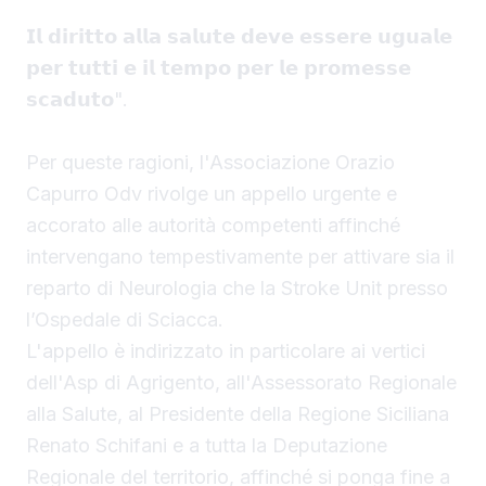
𝗜𝗹 𝗱𝗶𝗿𝗶𝘁𝘁𝗼 𝗮𝗹𝗹𝗮 𝘀𝗮𝗹𝘂𝘁𝗲 𝗱𝗲𝘃𝗲 𝗲𝘀𝘀𝗲𝗿𝗲 𝘂𝗴𝘂𝗮𝗹𝗲
𝗽𝗲𝗿 𝘁𝘂𝘁𝘁𝗶 𝗲 𝗶𝗹 𝘁𝗲𝗺𝗽𝗼 𝗽𝗲𝗿 𝗹𝗲 𝗽𝗿𝗼𝗺𝗲𝘀𝘀𝗲
𝘀𝗰𝗮𝗱𝘂𝘁𝗼".
Per queste ragioni, l'Associazione Orazio
Capurro Odv rivolge un appello urgente e
accorato alle autorità competenti affinché
intervengano tempestivamente per attivare sia il
reparto di Neurologia che la Stroke Unit presso
l’Ospedale di Sciacca.
L'appello è indirizzato in particolare ai vertici
dell'Asp di Agrigento, all'Assessorato Regionale
alla Salute, al Presidente della Regione Siciliana
Renato Schifani e a tutta la Deputazione
Regionale del territorio, affinché si ponga fine a