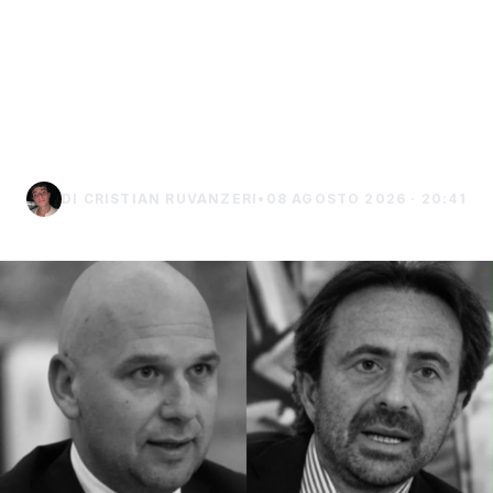
Confcooperative
Agrigento: “La situazione
è drammatica, bisogna
fare presto”
DI CRISTIAN RUVANZERI
•
08 AGOSTO 2026 · 20:41