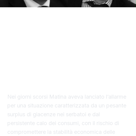
L’allarme sul settore vitivinicolo siciliano
torna al centro dell’attenzione.
Confcooperative Sicilia, sede di Agrigento,
attraverso il presidente provinciale, Antonio
Matina, ribadisce la necessità di intervenire
sulle eccedenze di vino in vista della
prossima vendemmia.
Nei giorni scorsi Matina aveva lanciato l’allarme
per una situazione caratterizzata da un pesante
surplus di giacenze nei serbatoi e dal
persistente calo dei consumi, con il rischio di
compromettere la stabilità economica delle