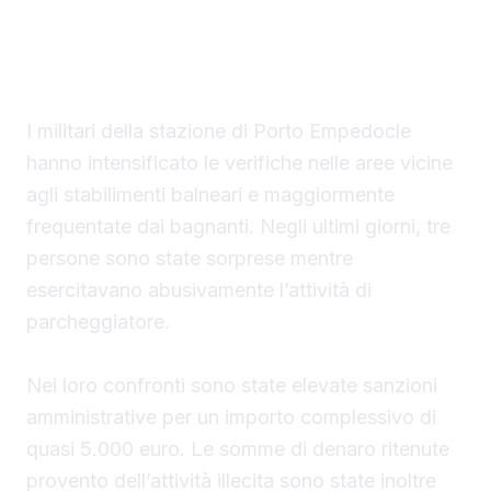
località costiere della provincia di Agrigento,
particolarmente frequentate durante la
stagione estiva.
I militari della stazione di Porto Empedocle
hanno intensificato le verifiche nelle aree vicine
agli stabilimenti balneari e maggiormente
frequentate dai bagnanti. Negli ultimi giorni, tre
persone sono state sorprese mentre
esercitavano abusivamente l’attività di
parcheggiatore.
Nei loro confronti sono state elevate sanzioni
amministrative per un importo complessivo di
quasi 5.000 euro. Le somme di denaro ritenute
provento dell’attività illecita sono state inoltre