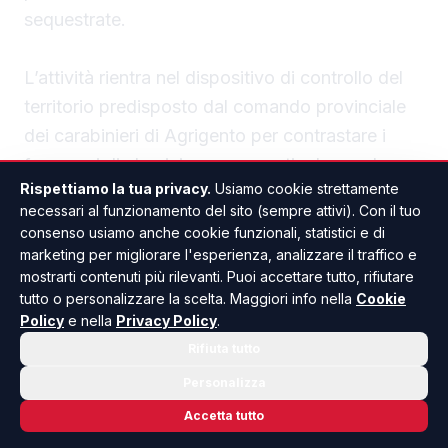
sequestrate.
L’attività rientra nel dispositivo di controllo del
territorio predisposto dal comando provinciale
dei carabinieri di Agrigento per contrastare i
fenomeni di abusivismo e garantire la regolare
Rispettiamo la tua privacy.
Usiamo cookie strettamente
fruizione degli spazi pubblici.
necessari al funzionamento del sito (sempre attivi). Con il tuo
consenso usiamo anche cookie funzionali, statistici e di
I controlli proseguiranno anche nei prossimi
marketing per migliorare l'esperienza, analizzare il traffico e
mostrarti contenuti più rilevanti. Puoi accettare tutto, rifiutare
giorni, con particolare attenzione alle aree
tutto o personalizzare la scelta. Maggiori info nella
Cookie
costiere.
Policy
e nella
Privacy Policy
.
Rifiuta tutto
Personalizza
Accetta tutto