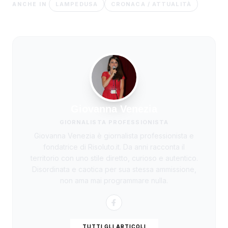
LAMPEDUSA
CRONACA / ATTUALITÀ
ANCHE IN
Giovanna Venezia
GIORNALISTA PROFESSIONISTA
Giovanna Venezia è giornalista professionista e
fondatrice di Risoluto.it. Da anni racconta il
territorio con uno stile diretto, curioso e autentico.
Disordinata e caotica per sua stessa ammissione,
non ama mai programmare nulla.
TUTTI GLI ARTICOLI