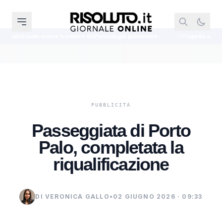
 frontiere dell’oncologia polmonare
Tragedia a Lampedusa, il sub travol
Passeggiata di Porto
Palo, completata la
riqualificazione
DI VERONICA GALLO
•
02 GIUGNO 2026 · 09:33