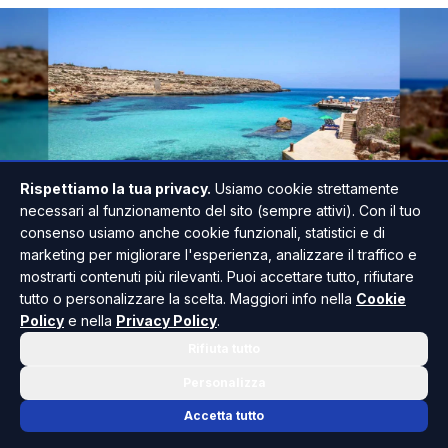
Rispettiamo la tua privacy.
Usiamo cookie strettamente
necessari al funzionamento del sito (sempre attivi). Con il tuo
consenso usiamo anche cookie funzionali, statistici e di
marketing per migliorare l'esperienza, analizzare il traffico e
mostrarti contenuti più rilevanti. Puoi accettare tutto, rifiutare
tutto o personalizzare la scelta. Maggiori info nella
Cookie
Un sub di 29 anni ha perso la vita nelle acque di
Policy
e nella
Privacy Policy
.
Lampedusa mentre effettuava un’immersione
Rifiuta tutto
nella zona di Punta Sottile.
Personalizza
Il giovane, un turista appassionato di attività
Accetta tutto
subacquee, si trovava sull’isola insieme alla