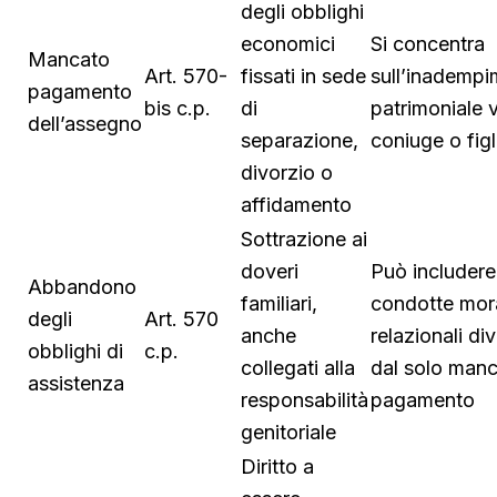
degli obblighi
economici
Si concentra
Mancato
Art. 570-
fissati in sede
sull’inademp
pagamento
bis c.p.
di
patrimoniale 
dell’assegno
separazione,
coniuge o figl
divorzio o
affidamento
Sottrazione ai
doveri
Può includere
Abbandono
familiari,
condotte mora
degli
Art. 570
anche
relazionali di
obblighi di
c.p.
collegati alla
dal solo man
assistenza
responsabilità
pagamento
genitoriale
Diritto a