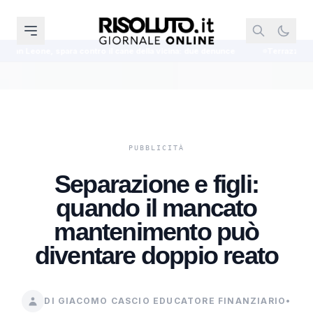
ntro il cane della vicina: due denunce
Terrazza a livello, la presunzion
Separazione e figli:
quando il mancato
mantenimento può
diventare doppio reato
DI GIACOMO CASCIO EDUCATORE FINANZIARIO
•