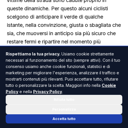
vittime della strada sono cadute proprio in
queste dinamiche. Per questo alcuni ciclisti
scelgono di anticipare il verde di qualche
istante, nella convinzione, giusta o sbagliata che
sia, che muoversi in anticipo sia più sicuro che
restare fermi e ripartire nel momento più
delicato.
Rispettiamo la tua privacy.
Usiamo cookie strettamente
necessari al funzionamento del sito (sempre attivi). Con il tuo
La normativa attuale prevede multe da 167 a
consenso usiamo anche cookie funzionali, statistici e di
665 euro, ma i punti della patente non vengono
marketing per migliorare l'esperienza, analizzare il traffico e
mostrarti contenuti più rilevanti. Puoi accettare tutto, rifiutare
toccati
tutto o personalizzare la scelta. Maggiori info nella
Cookie
Comprendere le motivazioni, però, non rende il
Policy
e nella
Privacy Policy
.
comportamento lecito. Il Codice della strada è
Rifiuta tutto
chiaro: l'articolo 41 impone l'obbligo di arresto
Personalizza
davanti alla luce rossa, e l'articolo 146, comma
Accetta tutto
3, stabilisce per chi contravviene una sanzione