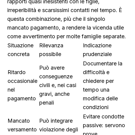
rapporti quasi inesistenti con le figlie,
irreperibilità e scarsissimi contatti nel tempo. È
questa combinazione, più che il singolo
mancato pagamento, a rendere la vicenda utile
come avvertimento per molte famiglie separate.
Situazione
Rilevanza
Indicazione
concreta
possibile
prudenziale
Documentare la
Può avere
Ritardo
difficoltà e
conseguenze
occasionale
chiedere per
civili e, nei casi
nel
tempo una
gravi, anche
pagamento
modifica delle
penali
condizioni
Evitare condotte
Mancato
Può integrare
passive: servono
versamento
violazione degli
prove,