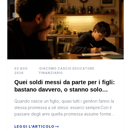
03 AGO
GIACOMO CASCIO EDUCATORE
•
2026
FINANZIARIO
Quei soldi messi da parte per i figli:
bastano davvero, o stanno solo
perdendo valore?
Quando nasce un figlio, quasi tutti i genitori fanno la
stessa promessa a sé stessi: esserci sempre.Con il
passare degli anni quella promessa assume forme
diverse. L'educazione, la presenza, il sosteg...
LEGGI L'ARTICOLO