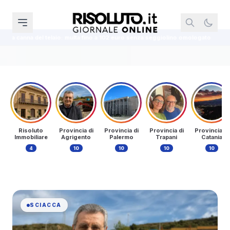
 102 euro senza seggiolino omologato
Assegno di invalidità, il Tribunale di
Risoluto
Provincia di
Provincia di
Provincia di
Provincia di
Immobiliare
Agrigento
Palermo
Trapani
Catania
4
10
10
10
10
SCIACCA