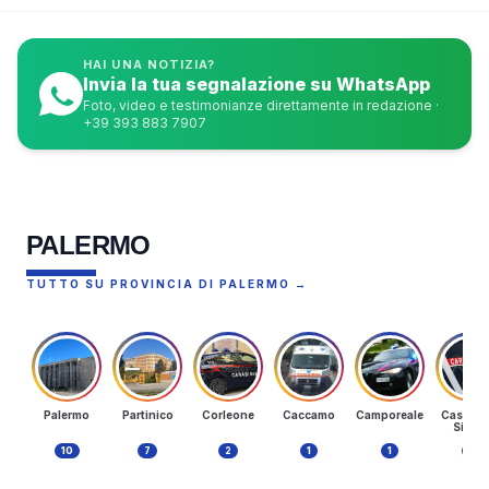
HAI UNA NOTIZIA?
Invia la tua segnalazione su WhatsApp
Foto, video e testimonianze direttamente in redazione ·
+39 393 883 7907
PALERMO
TUTTO SU PROVINCIA DI PALERMO →
Palermo
Partinico
Corleone
Caccamo
Camporeale
Castella
Sicula
10
7
2
1
1
1
PALERMO