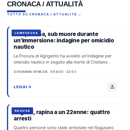
CRONACA / ATTUALITÀ
TUTTO SU CRONACA / ATTUALITÀ →
Lampedusa, sub muore durante
LAMPEDUSA
un’immersione: indagine per omicidio
nautico
La Procura di Agrigento ha avviato un’indagine per
omicidio nautico in seguito alla morte di Cristiano
Daniele Giamporcaro, il ventinovenne...
GIOVANNA VENEZIA · 09 AGO · 22:03
LEGGI
Ragusa, rapina a un 22enne: quattro
RAGUSA
arresti
Quattro persone sono state arrestate nel Ragusano