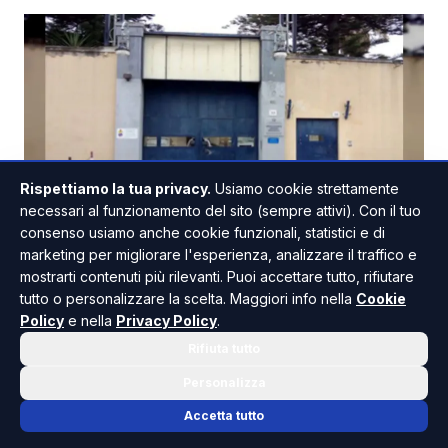
Rispettiamo la tua privacy.
Usiamo cookie strettamente
necessari al funzionamento del sito (sempre attivi). Con il tuo
consenso usiamo anche cookie funzionali, statistici e di
MESSINA
marketing per migliorare l'esperienza, analizzare il traffico e
Detenuto morto in carcere a Barcellona
mostrarti contenuti più rilevanti. Puoi accettare tutto, rifiutare
tutto o personalizzare la scelta. Maggiori info nella
Cookie
Pozzo di Gotto, aperta un'indagine
Policy
e nella
Privacy Policy
.
Un uomo di 33 anni è stato trovato senza vita all'interno
Rifiuta tutto
della casa circondariale "Vittorio Madia" di Barcellona
Pozzo di Gotto. Il detenuto morto in carcere è stato
Personalizza
rinvenuto nella sua cella e la sc...
02 AGO - 19:16
Accetta tutto