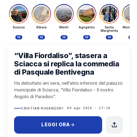
Sciacca
Ribera
Menfi
Agrigento
Santa
Monteva
Margherita
10
10
10
10
10
10
SCIACCA
“Villa Fiordaliso”, stasera a
Sciacca si replica la commedia
di Pasquale Bentivegna
Ha debuttato ieri sera, nell’atrio inferiore del palazzo
municipale di Sciacca, “Villa Fiordaliso - Il nostro
Angolo di Paradiso”.
CRISTIAN RUVANZERI
· 09 ago 2026 · 17:34
LEGGI ORA