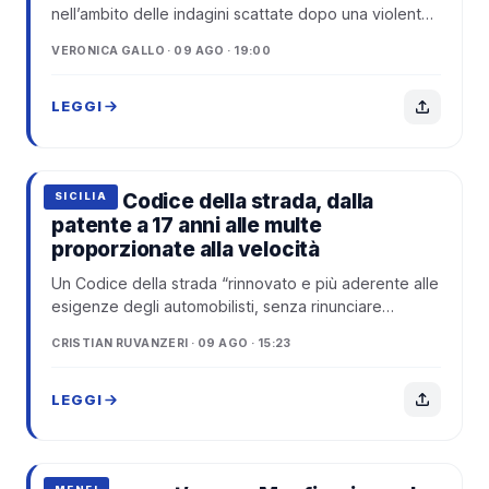
nell’ambito delle indagini scattate dopo una violenta
aggressione ai danni di un giovane....
VERONICA GALLO · 09 AGO · 19:00
LEGGI
Nuovo Codice della strada, dalla
SICILIA
patente a 17 anni alle multe
proporzionate alla velocità
Un Codice della strada “rinnovato e più aderente alle
esigenze degli automobilisti, senza rinunciare
all’obiettivo della sicurezza”.
CRISTIAN RUVANZERI · 09 AGO · 15:23
LEGGI