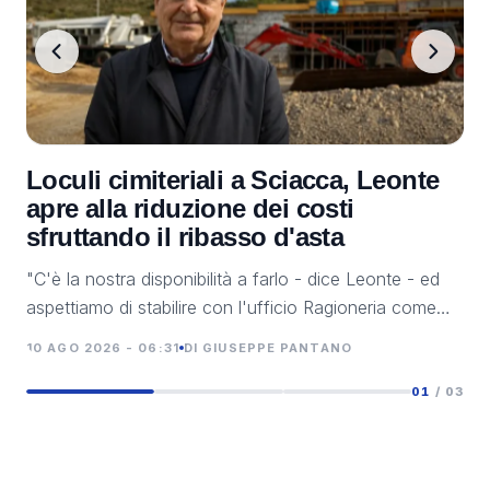
Loculi cimiteriali a Sciacca, Leonte
Sa
apre alla riduzione dei costi
si
sfruttando il ribasso d'asta
ca
"C'è la nostra disponibilità a farlo - dice Leonte - ed
Si 
aspettiamo di stabilire con l'ufficio Ragioneria come
due
intervenire. Quella avanzata è una proposta sensata".
una
10 AGO 2026 - 06:31
DI GIUSEPPE PANTANO
09 
Mux
01
/ 03