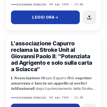
appassionato di...
GIOVANNA VENEZIA
· 08 ago 2026 · 23:00
LEGGI ORA
SCIACCA
L'associazione Capurro
reclama la Stroke Unit al
Giovanni Paolo II: "Potenziata
ad Agrigento e solo sulla carta
a Sciacca"
𝙇’𝘼𝙨𝙨𝙤𝙘𝙞𝙖𝙯𝙞𝙤𝙣𝙚 𝙊razio 𝘾apurro 𝙊dv 𝙚𝙨𝙥𝙧𝙞𝙢𝙚
𝙖𝙢𝙖𝙧𝙚𝙯𝙯𝙖 𝙚 𝙡𝙖𝙣𝙘𝙞𝙖 𝙪𝙣 𝙖𝙥𝙥𝙚𝙡𝙡𝙤 𝙖𝙞 𝙫𝙚𝙧𝙩𝙞𝙘𝙞
𝙞𝙨𝙩𝙞𝙩𝙪𝙯𝙞𝙤𝙣𝙖𝙡𝙞 dopo il potenziamento della Stroke
Unit agrigentina mentre a Sci...
GIOVANNA VENEZIA
· 08 ago 2026 · 21:48