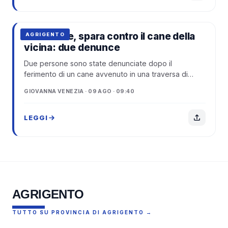
San Leone, spara contro il cane della
AGRIGENTO
vicina: due denunce
Due persone sono state denunciate dopo il
ferimento di un cane avvenuto in una traversa di
viale dei Pini, nella località balneare di San Le...
GIOVANNA VENEZIA · 09 AGO · 09:40
LEGGI
AGRIGENTO
TUTTO SU PROVINCIA DI AGRIGENTO →