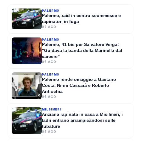
Palermo, incidente mortale in
PALERMO
moto: muore un 19enne
Palermo, raid in centro scommesse e
rapinatori in fuga
07 AGO
VERONICA GALLO
·
08 AGO 2026
PALERMO
Palermo, 41 bis per Salvatore Verga:
“Guidava la banda della Marinella dal
carcere”
06 AGO
PALERMO
Palermo rende omaggio a Gaetano
Costa, Ninni Cassarà e Roberto
Antiochia
06 AGO
MILSIMERI
Anziana rapinata in casa a Misilmeri, i
ladri entrano arrampicandosi sulle
tubature
05 AGO