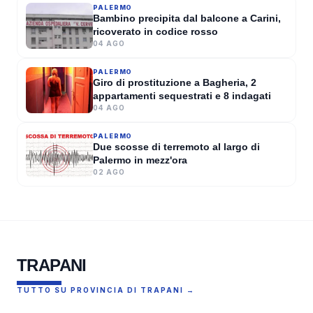
PALERMO
Bambino precipita dal balcone a Carini,
ricoverato in codice rosso
04 AGO
PALERMO
Giro di prostituzione a Bagheria, 2
appartamenti sequestrati e 8 indagati
04 AGO
PALERMO
Due scosse di terremoto al largo di
Palermo in mezz'ora
02 AGO
TRAPANI
TUTTO SU PROVINCIA DI TRAPANI →