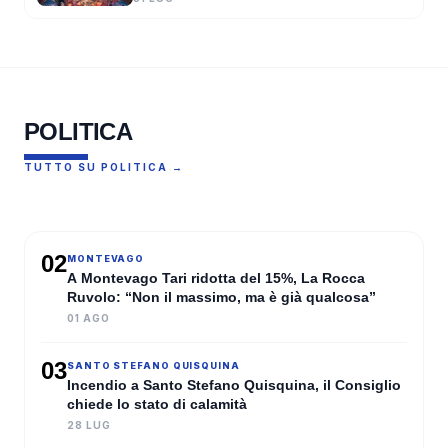
POLITICA
TUTTO SU POLITICA →
SCIACCA
Catanzaro sulle parole di De
02
MONTEVAGO
Luca a Sciacca: ”Il mio amico
A Montevago Tari ridotta del 15%, La Rocca
Cateno si è lasciato andare”
Ruvolo: “Non il massimo, ma è già qualcosa”
01 AGO
CRISTIAN RUVANZERI
·
07 AGO 2026
03
SANTO STEFANO QUISQUINA
Incendio a Santo Stefano Quisquina, il Consiglio
chiede lo stato di calamità
28 LUG