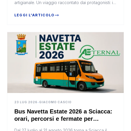
artigianale. Un viaggio raccontato dai protagonisti: il
T. O. Dott.ssa Daniela Abbruzzo e i figli...
LEGGI L'ARTICOLO
23 LUG 2026
•
GIACOMO CASCIO
Bus Navetta Estate 2026 a Sciacca:
orari, percorsi e fermate per
raggiungere il centro storico
Dal 27 luglio al 31 agosto 2026 torna a Sciacca il