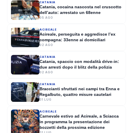
CATANIA
dell'eruzione ma resta alta
Catania, cocaina nascosta nel cruscotto
dell’auto: arrestato un 68enne
l'attenzione: voli sospesi a
05 AGO
Catania
GIOVANNA VENEZIA
·
07 AGO 2026
ACIREALE
Acireale, perseguita e aggredisce l’ex
compagna: 33enne ai domiciliari
02 AGO
CATANIA
Catania, spaccio con modalità drive-in:
due arresti dopo il blitz della polizia
02 AGO
CATANIA
Braccianti sfruttati nei campi tra Enna e
Regalbuto, quattro misure cautelari
31 LUG
ACIREALE
Carnevale estivo ad Acireale, a Sciacca
in programma la presentazione dei
bozzetti della prossima edizione
31 LUG