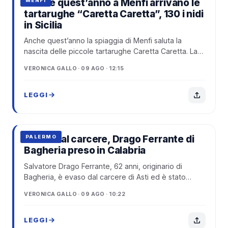
Anche quest’anno a Menfi arrivano le
MENFI
tartarughe “Caretta Caretta”, 130 i nidi
in Sicilia
Anche quest’anno la spiaggia di Menfi saluta la
nascita delle piccole tartarughe Caretta Caretta. La
schiusa del nido rinnova uno degli spet...
VERONICA GALLO · 09 AGO · 12:15
LEGGI
Evade dal carcere, Drago Ferrante di
PALERMO
Bagheria preso in Calabria
Salvatore Drago Ferrante, 62 anni, originario di
Bagheria, è evaso dal carcere di Asti ed è stato
rintracciato dopo circa tre settimane di...
VERONICA GALLO · 09 AGO · 10:22
LEGGI