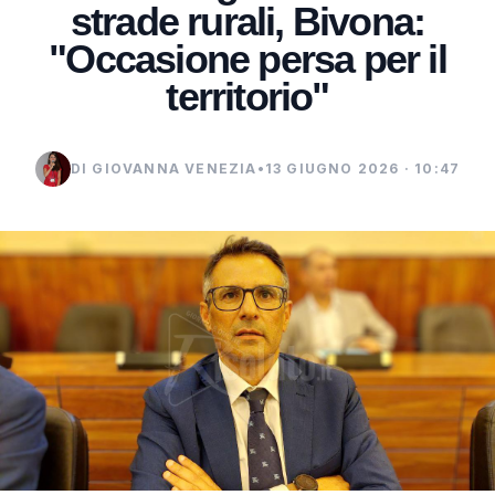
strade rurali, Bivona:
"Occasione persa per il
territorio"
DI GIOVANNA VENEZIA
•
13 GIUGNO 2026 · 10:47