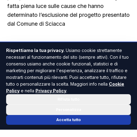
fatta piena luce sulle cause che hanno
determinato l’esclusione del progetto presentato
dal Comune di Sciacca
Rispettiamo la tua privacy.
Usiamo cookie strettamente
necessari al funzionamento del sito (sempre attivi). Con il tuo
SCIACCA
PROVINCIA DI AGRIGENTO
ANCHE IN
consenso usiamo anche cookie funzionali, statistici e di
marketing per migliorare l'esperienza, analizzare il traffico e
mostrarti contenuti più rilevanti. Puoi accettare tutto, rifiutare
tutto o personalizzare la scelta. Maggiori info nella
Cookie
Policy
e nella
Privacy Policy
.
Rifiuta tutto
Personalizza
Accetta tutto
Giovanna Venezia
GIORNALISTA PROFESSIONISTA