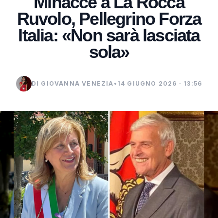
Minacce a La Rocca
Ruvolo, Pellegrino Forza
Italia: «Non sarà lasciata
sola»
DI GIOVANNA VENEZIA
•
14 GIUGNO 2026 · 13:56