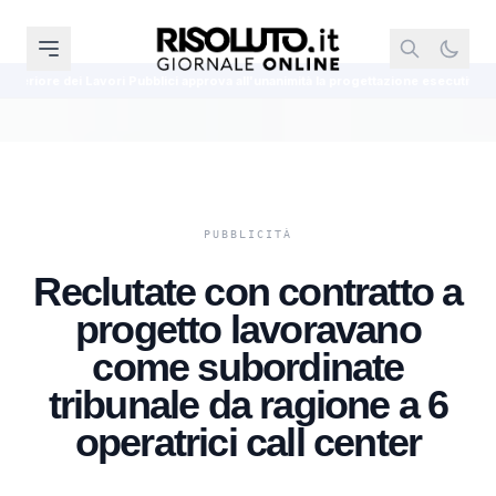
vori Pubblici approva all'unanimità la progettazione esecutiva del Ponte sullo S
Reclutate con contratto a
progetto lavoravano
come subordinate
tribunale da ragione a 6
operatrici call center