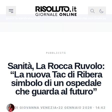
azione
Separazione, il microchip non basta per tenere il cane, ma le prov
Sanità, La Rocca Ruvolo:
“La nuova Tac di Ribera
simbolo di un ospedale
che guarda al futuro”
DI GIOVANNA VENEZIA
•
22 GENNAIO 2026 · 14:42