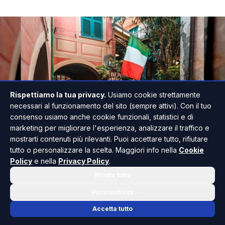
Rispettiamo la tua privacy.
Usiamo cookie strettamente
necessari al funzionamento del sito (sempre attivi). Con il tuo
consenso usiamo anche cookie funzionali, statistici e di
marketing per migliorare l'esperienza, analizzare il traffico e
mostrarti contenuti più rilevanti. Puoi accettare tutto, rifiutare
tutto o personalizzare la scelta. Maggiori info nella
Cookie
Policy
e nella
Privacy Policy
.
Un quesito ricorrente tra i lavoratori dipendenti
Rifiuta tutto
riguarda la possibilità di assistere un genitore
Personalizza
anziano o un altro familiare in condizione di
disabilità grave nella stessa giornata. Fino a
Accetta tutto
poco tempo fa, la normativa sembrava lasciare