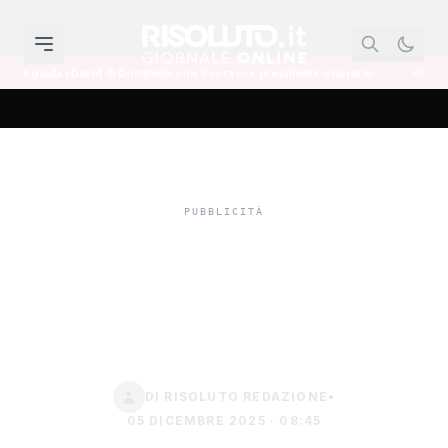
i Donatello con Scorsese presidente onorario
Salvatore Nastasi conferma
Caro-voli Sicilia,
Codacons chiede un
tavolo tecnico stabile
DI RISOLUTO REDAZIONE
•
05 DICEMBRE 2025 · 08:45