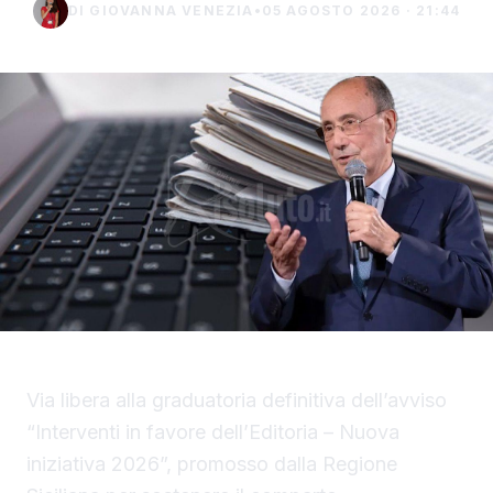
DI GIOVANNA VENEZIA
•
05 AGOSTO 2026 · 21:44
Via libera alla graduatoria definitiva dell’avviso
“Interventi in favore dell’Editoria – Nuova
iniziativa 2026”, promosso dalla Regione