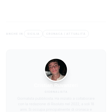
SICILIA
CRONACA / ATTUALITÀ
ANCHE IN
Cristian Ruvanzeri
GIORNALISTA
Giornalista pubblicista. Ha iniziato a collaborare
con la redazione di Risoluto nel 2022, a soli 18
anni. Si occupa principalmente di cronaca e