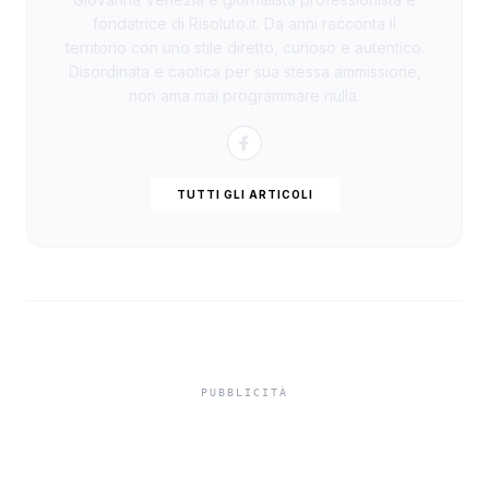
fondatrice di Risoluto.it. Da anni racconta il
territorio con uno stile diretto, curioso e autentico.
Disordinata e caotica per sua stessa ammissione,
non ama mai programmare nulla.
TUTTI GLI ARTICOLI
Caldo in Sicilia, quarta
ondata al picco: bollino