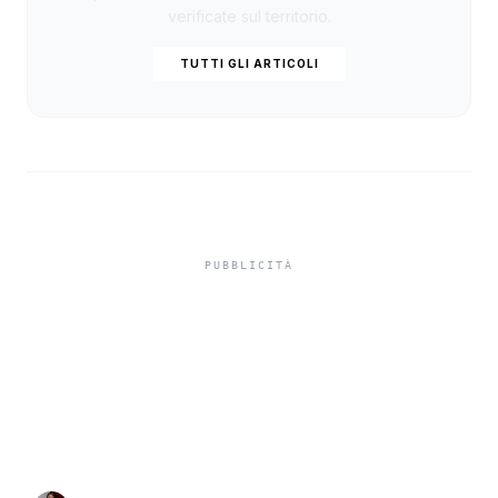
verificate sul territorio.
TUTTI GLI ARTICOLI
Editoria siciliana,
pubblicata la graduatoria
dei contributi regionali
2026