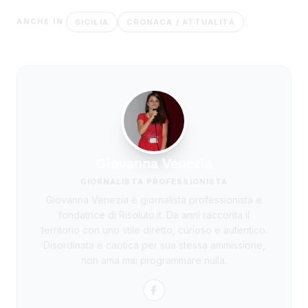
SICILIA
CRONACA / ATTUALITÀ
ANCHE IN
Giovanna Venezia
GIORNALISTA PROFESSIONISTA
Giovanna Venezia è giornalista professionista e
fondatrice di Risoluto.it. Da anni racconta il
territorio con uno stile diretto, curioso e autentico.
Disordinata e caotica per sua stessa ammissione,
non ama mai programmare nulla.