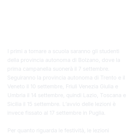
martedì 15 settembre 2026. È questa la data
fissata per l’inizio del nuovo anno scolastico,
secondo il calendario regionale già
pubblicato.
I primi a tornare a scuola saranno gli studenti
della provincia autonoma di Bolzano, dove la
prima campanella suonerà il 7 settembre.
Seguiranno la provincia autonoma di Trento e il
Veneto il 10 settembre, Friuli Venezia Giulia e
Umbria il 14 settembre, quindi Lazio, Toscana e
Sicilia il 15 settembre. L’avvio delle lezioni è
invece fissato al 17 settembre in Puglia.
Per quanto riguarda le festività, le lezioni