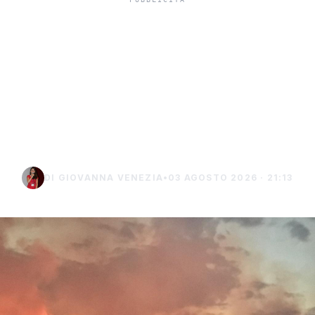
Aree incendiate e impianti
da fonti rinnovabili, la
Regione stringe i controlli
per prevenire
speculazioni
DI GIOVANNA VENEZIA
•
03 AGOSTO 2026 · 21:13