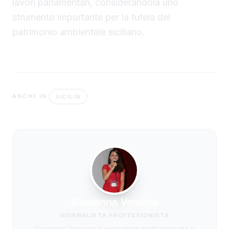
lavori parlamentari, considerandola uno
strumento importante per la tutela del
patrimonio ambientale siciliano.
SICILIA
ANCHE IN
Giovanna Venezia
GIORNALISTA PROFESSIONISTA
Giovanna Venezia è giornalista professionista e