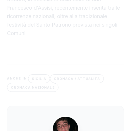
Francesco d’Assisi, recentemente inserita tra le
ricorrenze nazionali, oltre alla tradizionale
festività del Santo Patrono prevista nei singoli
Comuni.
SICILIA
CRONACA / ATTUALITÀ
ANCHE IN
CRONACA NAZIONALE