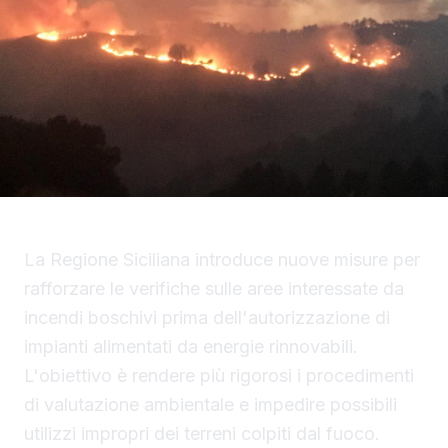
La Regione Siciliana introduce nuove misure per
rafforzare le verifiche sulle aree interessate da
incendi boschivi prima dell'autorizzazione di
impianti alimentati da energie rinnovabili.
L'obiettivo è rendere più rigorosi i procedimenti
di valutazione ambientale e impedire possibili
utilizzi impropri dei terreni colpiti dal fuoco.