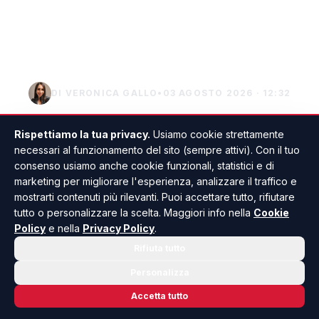
rosso per Palermo e
Catania
DI VERONICA GALLO
•
03 AGOSTO 2026 · 12:32
Rispettiamo la tua privacy.
Usiamo cookie strettamente
necessari al funzionamento del sito (sempre attivi). Con il tuo
consenso usiamo anche cookie funzionali, statistici e di
marketing per migliorare l'esperienza, analizzare il traffico e
mostrarti contenuti più rilevanti. Puoi accettare tutto, rifiutare
tutto o personalizzare la scelta. Maggiori info nella
Cookie
Policy
e nella
Privacy Policy
.
Rifiuta tutto
Personalizza
Accetta tutto