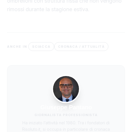
ombrelloni con struttura fissa che non vengono
rimossi durante la stagione estiva.
SCIACCA
CRONACA / ATTUALITÀ
ANCHE IN
Giuseppe Pantano
GIORNALISTA PROFESSIONISTA
Ha iniziato l’attività nel 1980. Tra i fondatori di
Risoluto.it, si occupa in particolare di cronaca