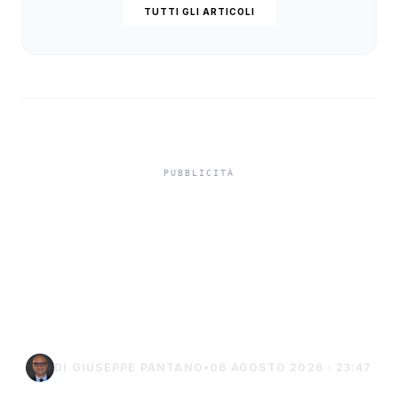
TUTTI GLI ARTICOLI
Ombrelloni piantati sulla
spiaggia e ganci di ferro
pericolosi per i bagnanti,
a Menfi i primi sequestri
DI GIUSEPPE PANTANO
•
06 AGOSTO 2026 · 23:47