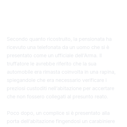
raggiro che le è costato gioielli e denaro
contante per un valore complessivo di circa
85 mila euro.
Secondo quanto ricostruito, la pensionata ha
ricevuto una telefonata da un uomo che si è
presentato come un ufficiale dell’Arma. Il
truffatore le avrebbe riferito che la sua
automobile era rimasta coinvolta in una rapina,
spiegandole che era necessario verificare i
preziosi custoditi nell’abitazione per accertare
che non fossero collegati al presunto reato.
Poco dopo, un complice si è presentato alla
porta dell’abitazione fingendosi un carabiniere