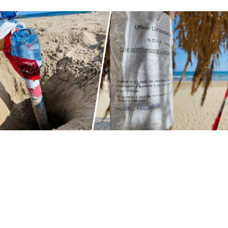
Proseguono i controlli della Guardia Costiera
a Sciacca e Menfi e nelle scorse ore sul
litorale menfitano sono scattati anche i primi
sequestri.