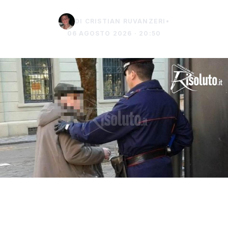
DI CRISTIAN RUVANZERI
•
06 AGOSTO 2026 · 20:50
Una donna di 77 anni di Sciacca è stata
vittima della truffa del finto carabiniere,