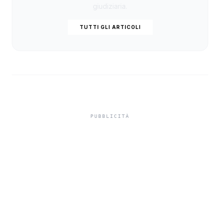
giudiziaria.
TUTTI GLI ARTICOLI
Truffa del finto
carabiniere a Sciacca,
anziana consegna gioielli
e contanti per 85 mila
euro