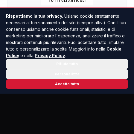
TUTTI GLI ARTICOLI
Rispettiamo la tua privacy.
Usiamo cookie strettamente
necessari al funzionamento del sito (sempre attivi). Con il tuo
consenso usiamo anche cookie funzionali, statistici e di
marketing per migliorare l'esperienza, analizzare il traffico e
Articoli
mostrarti contenuti più rilevanti. Puoi accettare tutto, rifiutare
🔗
SCELTI DALLA
REDAZIONE
tutto o personalizzare la scelta. Maggiori info nella
Cookie
correlati
Policy
e nella
Privacy Policy
.
Rifiuta tutto
Personalizza
Accetta tutto
Altra truffa del finto carabiniere a Sciacca,
portati via oggetti in oro a una novantenne
17/05/2026