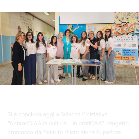
▶ Short
Guarda su YouTube
Si è conclusa oggi a Sciacca l'iniziativa
“AbbracCiAA la cultura… in pratiCAA”, progetto
promosso dall’Istituto d’Istruzione Superiore