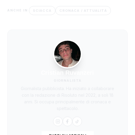
SCIACCA
CRONACA / ATTUALITÀ
ANCHE IN
Cristian Ruvanzeri
GIORNALISTA
Giornalista pubblicista. Ha iniziato a collaborare
con la redazione di Risoluto nel 2022, a soli 18
anni. Si occupa principalmente di cronaca e
spettacolo.