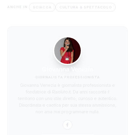
SCIACCA
CULTURA & SPETTACOLO
ANCHE IN
Giovanna Venezia
GIORNALISTA PROFESSIONISTA
Giovanna Venezia è giornalista professionista e
fondatrice di Risoluto.it. Da anni racconta il
territorio con uno stile diretto, curioso e autentico.
Disordinata e caotica per sua stessa ammissione,
non ama mai programmare nulla.