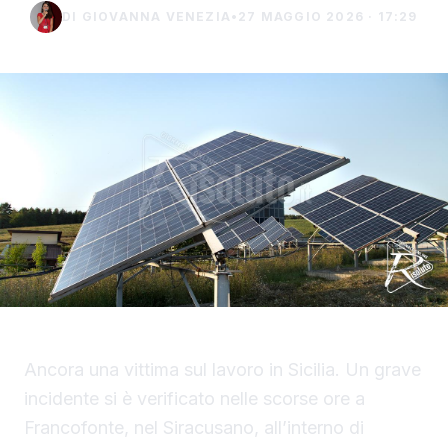
DI GIOVANNA VENEZIA
•
27 MAGGIO 2026 · 17:29
Ancora una vittima sul lavoro in Sicilia. Un grave
incidente si è verificato nelle scorse ore a
Francofonte, nel Siracusano, all’interno di