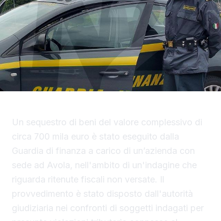
Un sequestro di beni del valore complessivo di
circa 700 mila euro è stato eseguito dalla
Guardia di finanza a carico di un’azienda con
sede ad Avola, nell'ambito di un'indagine che
riguarda ritenute fiscali non versate. Il
provvedimento è stato disposto dall'autorità
giudiziaria nei confronti di soggetti indagati per