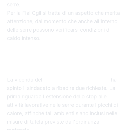
serre.
Per la Flai Cgil si tratta di un aspetto che merita
attenzione, dal momento che anche all'interno
delle serre possono verificarsi condizioni di
caldo intenso.
Le richieste dopo il bracciante morto in serra
La vicenda del
bracciante morto in serra
ha
spinto il sindacato a ribadire due richieste. La
prima riguarda l'estensione dello stop alle
attività lavorative nelle serre durante i picchi di
calore, affinché tali ambienti siano inclusi nelle
misure di tutela previste dall'ordinanza