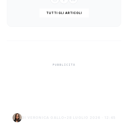
TUTTI GLI ARTICOLI
Tentato omicidio a
Siracusa, arrestato
30enne con accetta
DI VERONICA GALLO
•
28 LUGLIO 2026 · 12:45