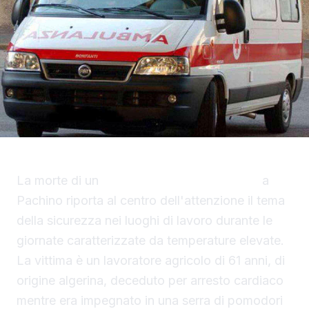
La morte di un
bracciante morto in serra
a
Pachino riporta al centro dell'attenzione il tema
della sicurezza nei luoghi di lavoro durante le
giornate caratterizzate da temperature elevate.
La vittima è un lavoratore agricolo di 61 anni, di
origine algerina, deceduto per arresto cardiaco
mentre era impegnato in una serra di pomodori