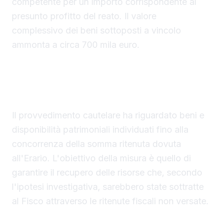
competente per un importo corrispondente al
presunto profitto del reato. Il valore
complessivo dei beni sottoposti a vincolo
ammonta a circa 700 mila euro.
Il sequestro disposto a tutela del credito erariale
Il provvedimento cautelare ha riguardato beni e
disponibilità patrimoniali individuati fino alla
concorrenza della somma ritenuta dovuta
all'Erario. L'obiettivo della misura è quello di
garantire il recupero delle risorse che, secondo
l'ipotesi investigativa, sarebbero state sottratte
al Fisco attraverso le ritenute fiscali non versate.