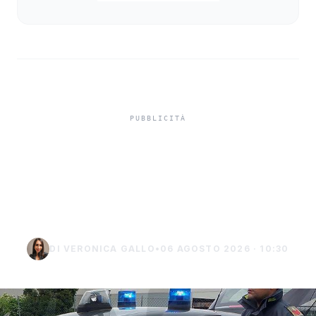
Ritenute fiscali non
versate, sequestro da 700
mila euro
DI VERONICA GALLO
•
06 AGOSTO 2026 · 10:30