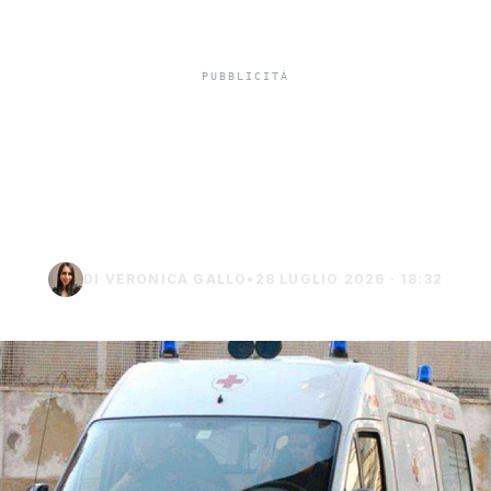
Bracciante morto in serra
a Pachino, la Cgil chiede
tutele
DI VERONICA GALLO
•
28 LUGLIO 2026 · 18:32