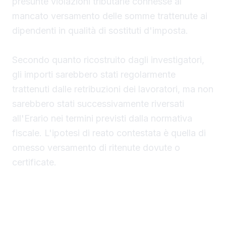
presunte violazioni tributarie connesse al
mancato versamento delle somme trattenute ai
dipendenti in qualità di sostituti d'imposta.
Secondo quanto ricostruito dagli investigatori,
gli importi sarebbero stati regolarmente
trattenuti dalle retribuzioni dei lavoratori, ma non
sarebbero stati successivamente riversati
all'Erario nei termini previsti dalla normativa
fiscale. L'ipotesi di reato contestata è quella di
omesso versamento di ritenute dovute o
certificate.
Ritenute fiscali non versate: l'indagine della
Guardia di finanza