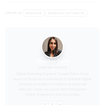
SIRACUSA
CRONACA / ATTUALITÀ
ANCHE IN
Veronica Gallo
CONTENT EDITOR
Digital Marketing Expert e Content Editor. Il suo
lavoro si divide tra la creazione di strategie digitali
orientate ai risultati e la scrittura di contenuti
editoriali. Crede nel valore dell’informazione
chiara, strategica e ben raccontata.