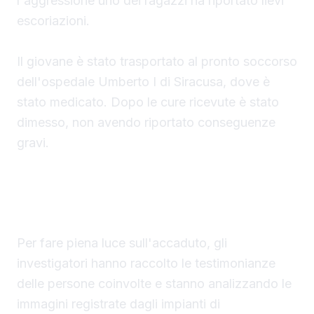
l'aggressione uno dei ragazzi ha riportato lievi
escoriazioni.
Il giovane è stato trasportato al pronto soccorso
dell'ospedale Umberto I di Siracusa, dove è
stato medicato. Dopo le cure ricevute è stato
dimesso, non avendo riportato conseguenze
gravi.
Al vaglio le immagini delle telecamere
Per fare piena luce sull'accaduto, gli
investigatori hanno raccolto le testimonianze
delle persone coinvolte e stanno analizzando le
immagini registrate dagli impianti di