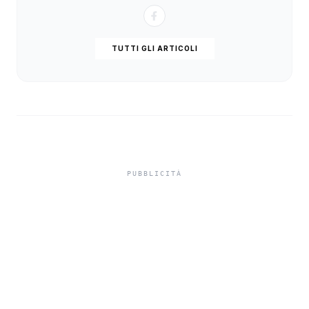
TUTTI GLI ARTICOLI
Turisti aggrediti a
Siracusa, gruppo di
francesi finisce nel
mirino: indaga la polizia