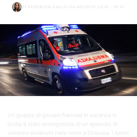
DI VERONICA GALLO
•
06 AGOSTO 2026 · 19:47
Un gruppo di giovani francesi in vacanza in
Sicilia è stato protagonista di un episodio di
violenza avvenuto nella notte a Siracusa. I turisti