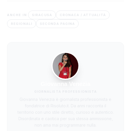
SIRACUSA
CRONACA / ATTUALITÀ
ANCHE IN
REGIONALI
SECONDA PAGINA
Giovanna Venezia
GIORNALISTA PROFESSIONISTA
Giovanna Venezia è giornalista professionista e
fondatrice di Risoluto.it. Da anni racconta il
territorio con uno stile diretto, curioso e autentico.
Disordinata e caotica per sua stessa ammissione,
non ama mai programmare nulla.