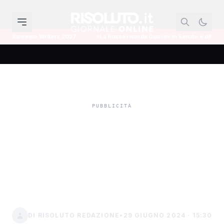
remo Writers 2027
La Russa ricorda Guccini in Senato e difende l'omaggi
Differenza di genere,
convegno a Sciacca della
Fidapa a Palazzo
Lazzarini (Video)
DI RISOLUTO REDAZIONE
•
29 GIUGNO 2024 · 15:30