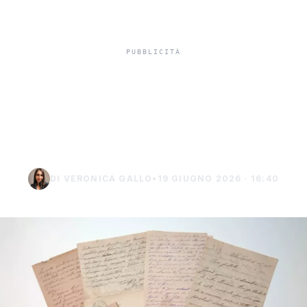
Lettere di Giovanni Verga
all’asta: oltre 1.300 pezzi
inediti
DI VERONICA GALLO
•
19 GIUGNO 2026 · 16:40