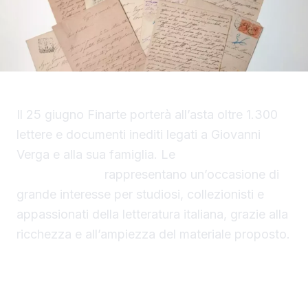
Il 25 giugno Finarte porterà all’asta oltre 1.300
lettere e documenti inediti legati a Giovanni
Verga e alla sua famiglia. Le
lettere di Giovanni
Verga all’asta
rappresentano un’occasione di
grande interesse per studiosi, collezionisti e
appassionati della letteratura italiana, grazie alla
ricchezza e all’ampiezza del materiale proposto.
Lettere di Giovanni Verga all’asta: un archivio
familiare straordinario