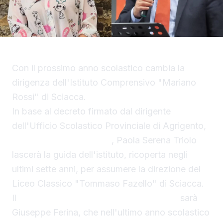
Con il prossimo anno scolastico cambia la
dirigenza dell'Istituto Comprensivo "Mariano
Rossi" di Sciacca.
In base al decreto firmato dal dirigente
dell'Ufficio Scolastico Provinciale di Agrigento,
Calogero Alberto Petix
, Paola Serena Triolo
lascerà la guida dell'istituto, ricoperta negli
ultimi sette anni, per assumere la direzione del
Liceo Classico "Tommaso Fazello" di Sciacca.
Il
nuovo dirigente della Mariano Rossi
sarà
Giuseppe Ferina, che nell'ultimo anno scolastico