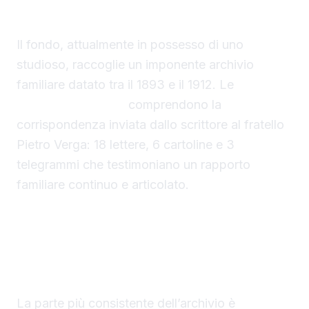
Il fondo, attualmente in possesso di uno
studioso, raccoglie un imponente archivio
familiare datato tra il 1893 e il 1912. Le
lettere
di Giovanni Verga
comprendono la
corrispondenza inviata dallo scrittore al fratello
Pietro Verga: 18 lettere, 6 cartoline e 3
telegrammi che testimoniano un rapporto
familiare continuo e articolato.
Un patrimonio epistolare di oltre 1.300
documenti
La parte più consistente dell’archivio è