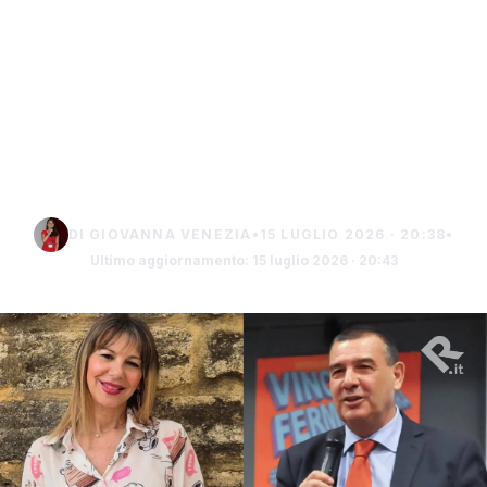
Cambio alla guida del
Comprensivo Rossi di
Sciacca: Ferina nuovo
dirigente, Triolo al
"Fazello"
DI GIOVANNA VENEZIA
•
15 LUGLIO 2026 · 20:38
•
Ultimo aggiornamento: 15 luglio 2026 · 20:43