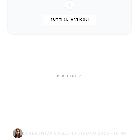
TUTTI GLI ARTICOLI
Lettere di Giovanni Verga
all’asta: oltre 1.300 pezzi
inediti
DI VERONICA GALLO
•
19 GIUGNO 2026 · 16:40