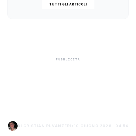
TUTTI GLI ARTICOLI
Sciacca protagonista a
Recanati con gli studi
leopardiani di Stefano
Certa (Video)
DI CRISTIAN RUVANZERI
•
10 GIUGNO 2026 · 04:54