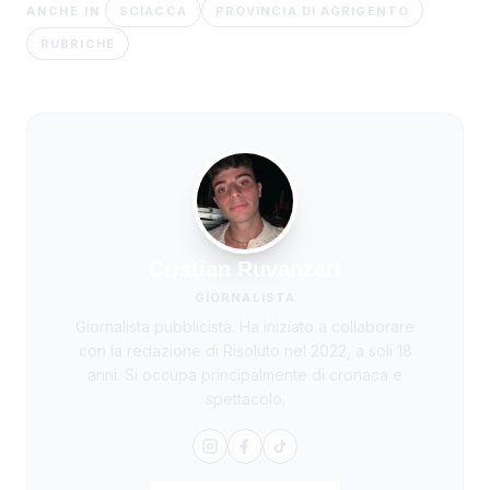
SCIACCA
PROVINCIA DI AGRIGENTO
ANCHE IN
RUBRICHE
Cristian Ruvanzeri
GIORNALISTA
Giornalista pubblicista. Ha iniziato a collaborare
con la redazione di Risoluto nel 2022, a soli 18
anni. Si occupa principalmente di cronaca e
spettacolo.