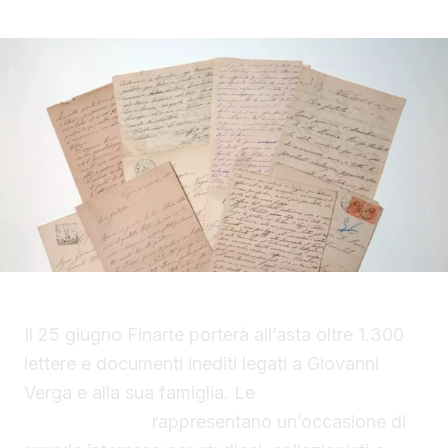
Il 25 giugno Finarte porterà all’asta oltre 1.300
lettere e documenti inediti legati a Giovanni
Verga e alla sua famiglia. Le
lettere di Giovanni
Verga all’asta
rappresentano un’occasione di