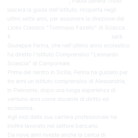
Calogero Alberto Petix
, Paola Serena Triolo
lascerà la guida dell'istituto, ricoperta negli
ultimi sette anni, per assumere la direzione del
Liceo Classico "Tommaso Fazello" di Sciacca.
Il
nuovo dirigente della Mariano Rossi
sarà
Giuseppe Ferina, che nell'ultimo anno scolastico
ha diretto l'Istituto Comprensivo "Leonardo
Sciascia" di Camporeale.
Prima del rientro in Sicilia, Ferina ha guidato per
tre anni un istituto comprensivo di Alessandria,
in Piemonte, dopo una lunga esperienza di
ventuno anni come docente di diritto ed
economia.
Agli inizi della sua carriera professionale ha
inoltre lavorato nel settore bancario.
Da nove anni riveste anche la carica di