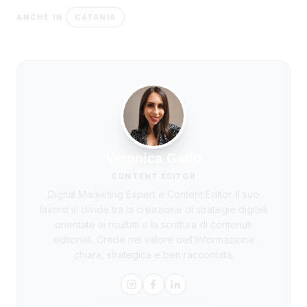
CATANIA
ANCHE IN
Veronica Gallo
CONTENT EDITOR
Digital Marketing Expert e Content Editor. Il suo
lavoro si divide tra la creazione di strategie digitali
orientate ai risultati e la scrittura di contenuti
editoriali. Crede nel valore dell’informazione
chiara, strategica e ben raccontata.