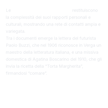
Le
lettere del famoso scrittore
restituiscono
la complessità dei suoi rapporti personali e
culturali, mostrando una rete di contatti ampia e
variegata.
Tra i documenti emerge la lettera del futurista
Paolo Buzzi, che nel 1906 riconosce in Verga un
maestro della letteratura italiana, e una missiva
domestica di Agatina Boscarino del 1910, che gli
invia la ricetta della “Torta Margherita”,
firmandosi “comare”.
Le lettere di Giovanni Verga all’asta come
testimonianza storica