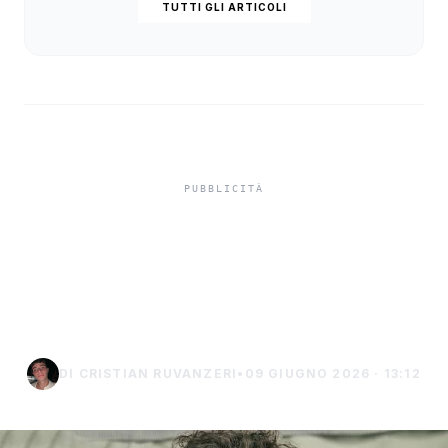
TUTTI GLI ARTICOLI
Jova Summer Party 2026,
svelata la line up delle
date di Palermo
DI CRISTIAN RUVANZERI
•
09 GIUGNO 2026 · 13:12