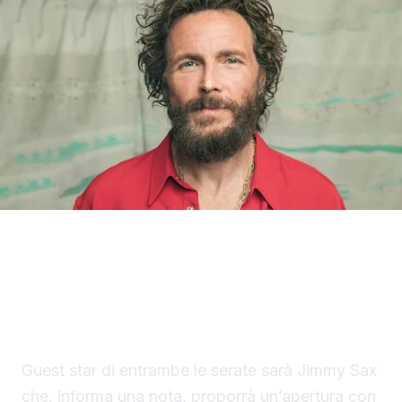
Jovanotti ha svelato la line up ufficiale delle
date siciliane del Jova Summer Party 2026,
in programma il 29 e il 30 agosto
all’Ippodromo La Favorita di Palermo.
Guest star di entrambe le serate sarà Jimmy Sax
che, informa una nota, proporrà un’apertura con