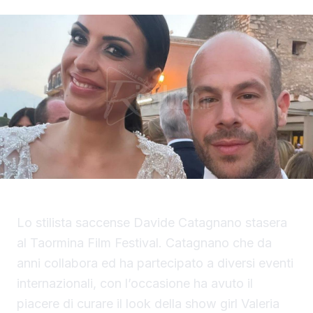
Lo stilista saccense Davide Catagnano stasera
al Taormina Film Festival. Catagnano che da
anni collabora ed ha partecipato a diversi eventi
internazionali, con l’occasione ha avuto il
piacere di curare il look della show girl Valeria