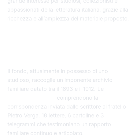
grande interesse per studiosi, collezionisti e
appassionati della letteratura italiana, grazie alla
ricchezza e all’ampiezza del materiale proposto.
Lettere di Giovanni Verga all’asta: un archivio
familiare straordinario
Il fondo, attualmente in possesso di uno
studioso, raccoglie un imponente archivio
familiare datato tra il 1893 e il 1912. Le
lettere
di Giovanni Verga
comprendono la
corrispondenza inviata dallo scrittore al fratello
Pietro Verga: 18 lettere, 6 cartoline e 3
telegrammi che testimoniano un rapporto
familiare continuo e articolato.