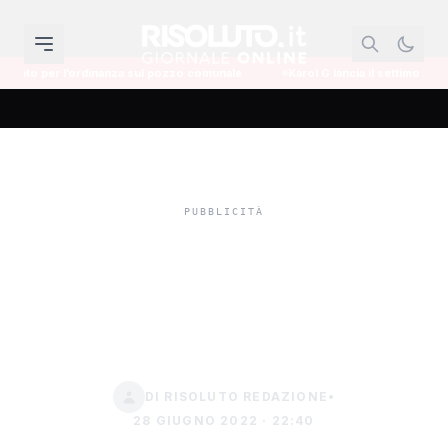
za sul pozzo comunale
Karol G lancia il settimo album con Bruno Mars e D
Lo stilista Davide
Catagnano al Taormina
film festival
DI RISOLUTO REDAZIONE
•
28 GIUGNO 2022 · 22:40