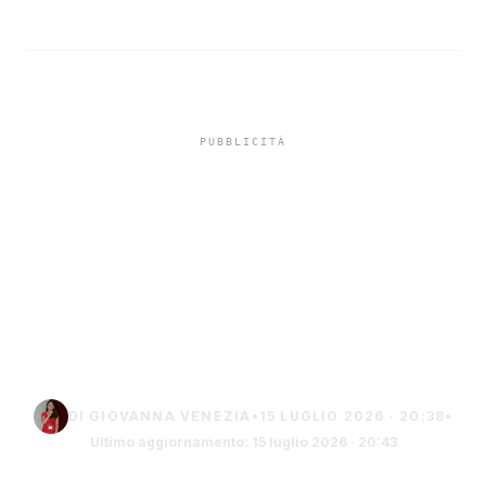
Cambio alla guida del
Comprensivo Rossi di
Sciacca: Ferina nuovo
dirigente, Triolo al
"Fazello"
DI GIOVANNA VENEZIA
•
15 LUGLIO 2026 · 20:38
•
Ultimo aggiornamento: 15 luglio 2026 · 20:43