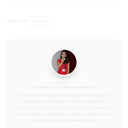
SCIACCA
ANCHE IN
Giovanna Venezia
GIORNALISTA PROFESSIONISTA
Giovanna Venezia è giornalista professionista e
fondatrice di Risoluto.it. Da anni racconta il
territorio con uno stile diretto, curioso e autentico.
Disordinata e caotica per sua stessa ammissione,
non ama mai programmare nulla.