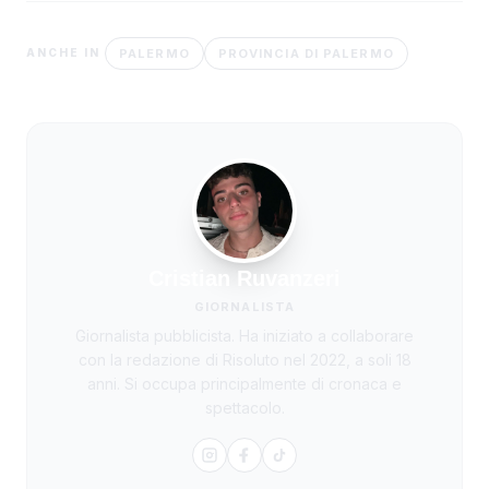
PALERMO
PROVINCIA DI PALERMO
ANCHE IN
Cristian Ruvanzeri
GIORNALISTA
Giornalista pubblicista. Ha iniziato a collaborare
con la redazione di Risoluto nel 2022, a soli 18
anni. Si occupa principalmente di cronaca e
spettacolo.