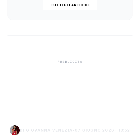
TUTTI GLI ARTICOLI
Rissa a San Leone,
giovane in ospedale con
trauma cranico ed edema
oculare
DI GIOVANNA VENEZIA
•
07 GIUGNO 2026 · 13:52