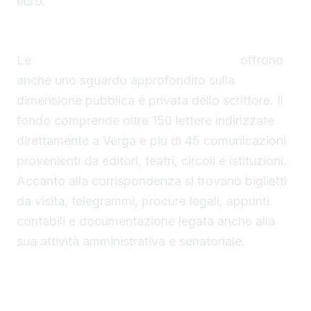
euro.
Tra vita privata e attività pubblica
Le
lettere di Giovanni Verga all’asta
offrono
anche uno sguardo approfondito sulla
dimensione pubblica e privata dello scrittore. Il
fondo comprende oltre 150 lettere indirizzate
direttamente a Verga e più di 45 comunicazioni
provenienti da editori, teatri, circoli e istituzioni.
Accanto alla corrispondenza si trovano biglietti
da visita, telegrammi, procure legali, appunti
contabili e documentazione legata anche alla
sua attività amministrativa e senatoriale.
Un ritratto autentico dello scrittore