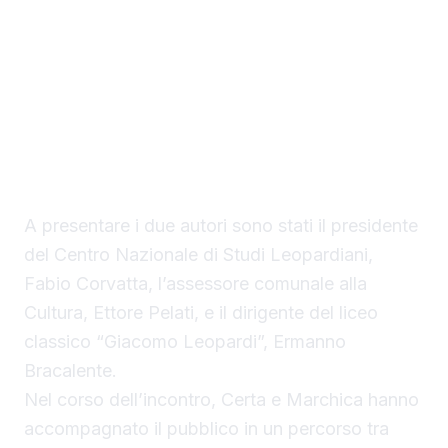
e il suo mondo” e “Giacomo Leopardi –
Scienza Filosofia e Teatro”, firmati dai
professori Stefano Certa e Angela Marchica,
studiosi da anni impegnati nella ricerca
▶ Short
sull’opera leopardiana.
Guarda su YouTube
A presentare i due autori sono stati il presidente
del Centro Nazionale di Studi Leopardiani,
Fabio Corvatta, l’assessore comunale alla
Cultura, Ettore Pelati, e il dirigente del liceo
classico “Giacomo Leopardi”, Ermanno
Bracalente.
Nel corso dell’incontro, Certa e Marchica hanno
accompagnato il pubblico in un percorso tra