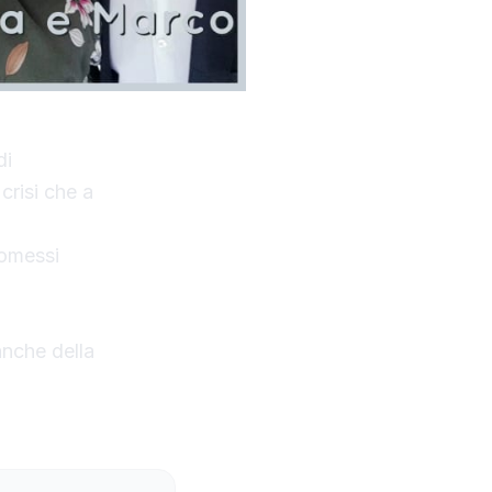
di
crisi che a
romessi
anche della