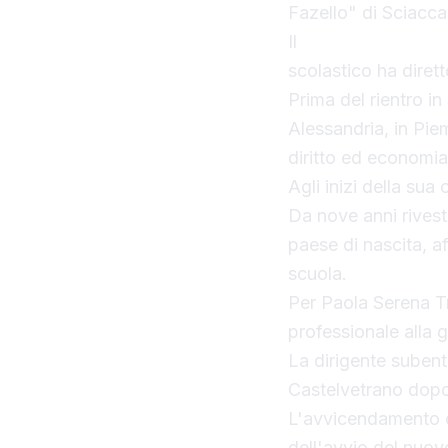
Fazello" di Sciacca
Il
nuovo dirigente 
scolastico ha diret
Prima del rientro in
Alessandria, in Pi
diritto ed economia
Agli inizi della sua
Da nove anni rivest
paese di nascita, a
scuola.
Per Paola Serena Tr
professionale alla
La dirigente subent
Castelvetrano dopo 
L'avvicendamento com
dell'avvio del nuov