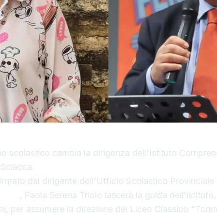
o scolastico cambia la dirigenza dell'Istituto Compren
 Sciacca.
irmato dal dirigente dell'Ufficio Scolastico Provinciale
Petix
, Paola Serena Triolo lascerà la guida dell'istituto
anni, per assumere la direzione del Liceo Classico "To