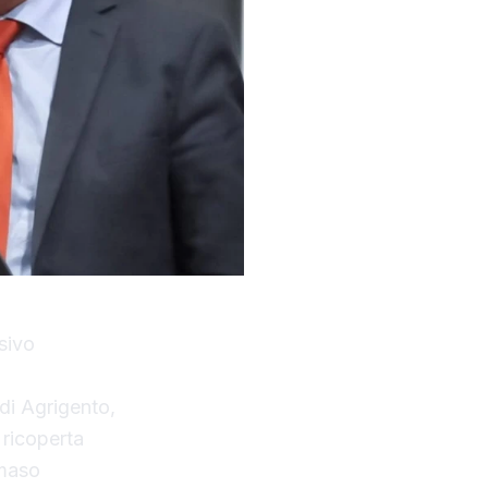
sivo
 di Agrigento,
, ricoperta
mmaso