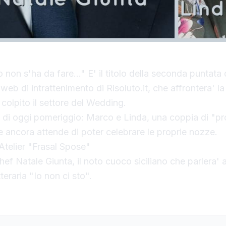
non s'ha da fare…" E' il titolo della seconda puntata 
web di intrattenimento di Risoluto.it, che affrontera' la 
colpito il settore del Wedding.
a di oggi pomeriggio: Marco e Linda, una coppia di "p
 ancora attende di poter celebrare le proprie nozze.
Atelier "Frasal Spose"
hef Natale Giunta, il noto cuoco siciliano che parlera' 
teraria "Io non ci sto".