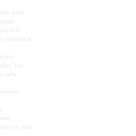
ltimo anno
oreale.
ensivo di
me docente di
ncario.
afani, suo
o della
perienza
i
ense.
torio in vista