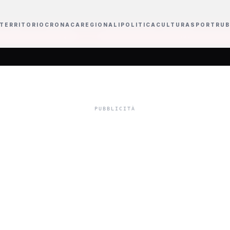
TERRITORIO
CRONACA
REGIONALI
POLITICA
CULTURA
SPORT
RUB
i
Ombrelloni piantati sulla spiaggia e ganci di ferro pericolosi per i bagna
ggi pomeriggio al
 di "Infopoint" con 
del wedding