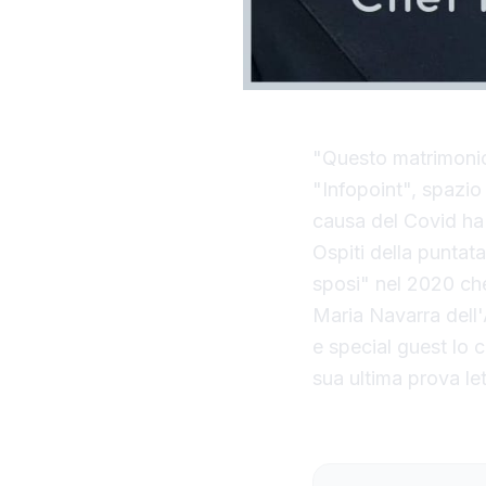
"Questo matrimonio 
"Infopoint", spazio 
causa del Covid ha 
Ospiti della puntat
sposi" nel 2020 che
Maria Navarra dell'
e special guest lo c
sua ultima prova let