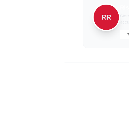
Ris
RR
Gior
accur
T
Ca
Compre