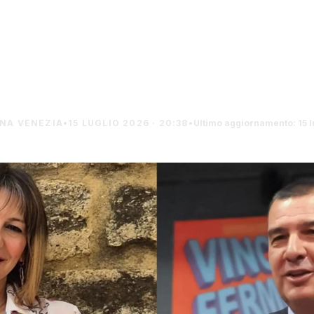
nuovo dirigente, T
"Fazello"
NNA VENEZIA
•
15 LUGLIO 2026 · 20:38
•
Ultimo aggiornamento: 15 l