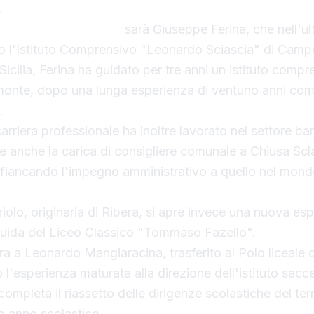
.
della Mariano Rossi
sarà Giuseppe Ferina, che nell'u
to l'Istituto Comprensivo "Leonardo Sciascia" di Camp
 Sicilia, Ferina ha guidato per tre anni un istituto compr
emonte, dopo una lunga esperienza di ventuno anni co
.
 carriera professionale ha inoltre lavorato nel settore ba
e anche la carica di consigliere comunale a Chiusa Scl
ffiancando l'impegno amministrativo a quello nel mond
iolo, originaria di Ribera, si apre invece una nuova es
 guida del Liceo Classico "Tommaso Fazello".
ra a Leonardo Mangiaracina, trasferito al Polo liceale d
l'esperienza maturata alla direzione dell'istituto sacc
pleta il riassetto delle dirigenze scolastiche del terri
o anno scolastico.