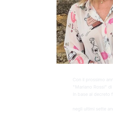
Con il prossimo ann
"Mariano Rossi" di
In base al decreto f
Calogero Alberto 
negli ultimi sette 