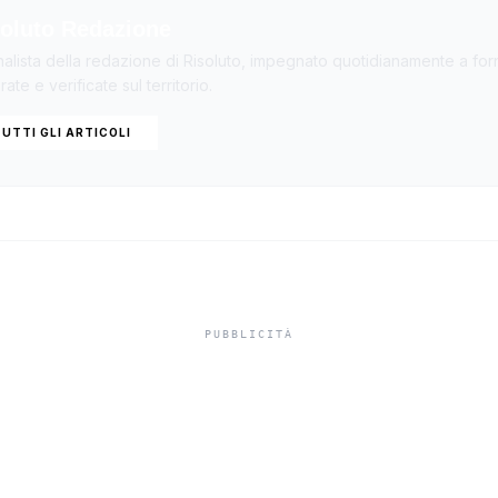
oluto Redazione
nalista della redazione di Risoluto, impegnato quotidianamente a forn
ate e verificate sul territorio.
UTTI GLI ARTICOLI
mbio alla guida 
nsivo Rossi di S