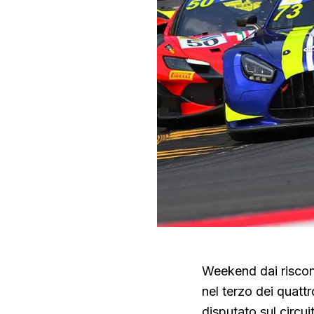
Weekend dai riscont
nel terzo dei quatt
disputato sul circui