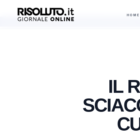
HOME
sce l'intensità dell'eruzione ma resta alta l'attenzione: voli sospesi a Catania
AGGIORNAMENTI
IL 
SCIAC
CU