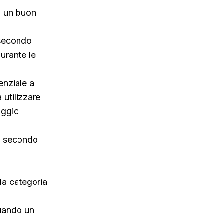
to un buon
l secondo
urante le
enziale a
 utilizzare
aggio
el secondo
lla categoria
quando un