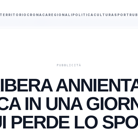
TERRITORIO
CRONACA
REGIONALI
POLITICA
CULTURA
SPORT
RUB
Arrestato a Como un sedicenne radicalizzato che diffondeva propaganda IS
RIBERA ANNIENT
CA IN UNA GIORN
I PERDE LO SP