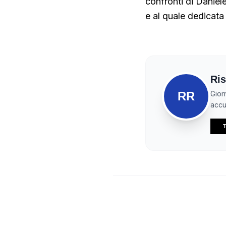
confronti di Daniel
e al quale dedicata
Ris
RR
Gior
accur
T