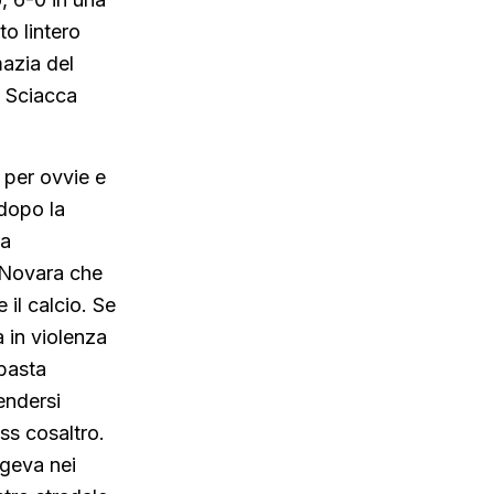
to lintero
mazia del
o Sciacca
o per ovvie e
dopo la
ra
o Novara che
 il calcio. Se
a in violenza
 basta
endersi
ss cosaltro.
lgeva nei