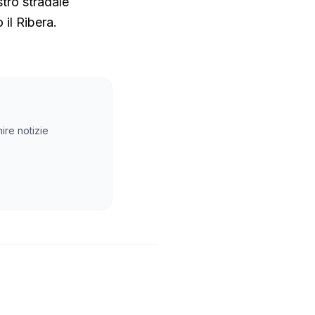
stro stradale
 il Ribera.
ire notizie