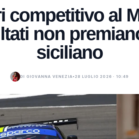
i competitivo al 
ltati non premiano
siciliano
DI GIOVANNA VENEZIA
•
28 LUGLIO 2026 · 10:49