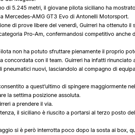
no di 5.245 metri, il giovane pilota siciliano ha mostra
ella Mercedes-AMG GT3 Evo di Antonelli Motorsport.
one di prove libere del venerdì, Guirreri ha ottenuto i
a categoria Pro-Am, confermandosi competitivo anche d
pilota non ha potuto sfruttare pienamente il proprio pot
a concordata con il team. Guirreri ha infatti rinunciato a
 di pneumatici nuovi, lasciandolo al compagno di equip
.
consentito a quest’ultimo di spingere maggiormente n
are la settima posizione assoluta.
rreri a prendere il via.
nza, il siciliano è riuscito a portarsi al terzo posto de
aggio si è però interrotta poco dopo la sosta ai box, 