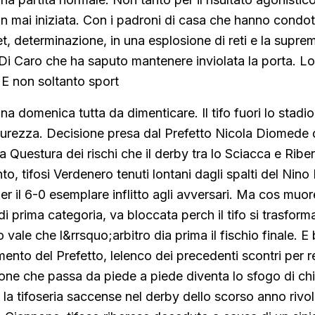
on mai iniziata. Con i padroni di casa che hanno condot
, determinazione, in una esplosione di reti e la supre
 Di Caro che ha saputo mantenere inviolata la porta. L
. E non soltanto
sport
una domenica tutta da dimenticare. Il tifo fuori lo stadi
icurezza. Decisione presa dal Prefetto Nicola Diomede 
 Questura dei rischi che il derby tra lo Sciacca e Ribe
o, tifosi Verdenero tenuti lontani dagli spalti del Nin
r il 6-0 esemplare inflitto agli avversari. Ma cos muore
di prima categoria, va bloccata perch il tifo si trasform
o vale che l&rrsquo;arbitro dia prima il fischio finale. E
mento del Prefetto, lelenco dei precedenti scontri per r
one che passa da piede a piede diventa lo sfogo di chi
e la tifoseria saccense nel derby dello scorso anno rivo