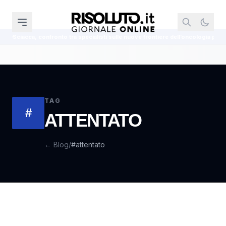
acca, confronto tra specialisti sulle nuove frontiere dell’oncologia polmonare
TAG
#
ATTENTATO
← Blog
/
#attentato