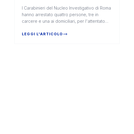
a Pomezia
I Carabinieri del Nucleo Investigativo di Roma
hanno arrestato quattro persone, tre in
carcere e una ai domiciliari, per l'attentato
dinamitardo contro il giornalista Sigfrido
Ranu...
LEGGI L'ARTICOLO