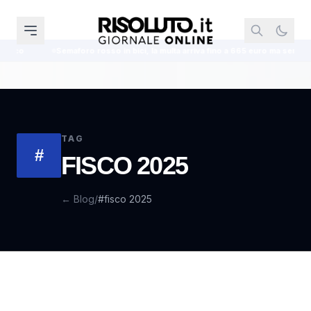
Semaforo rosso in bici, la multa arriva fino a 665 euro ma senza decurt
TAG
#
FISCO 2025
← Blog
/
#fisco 2025