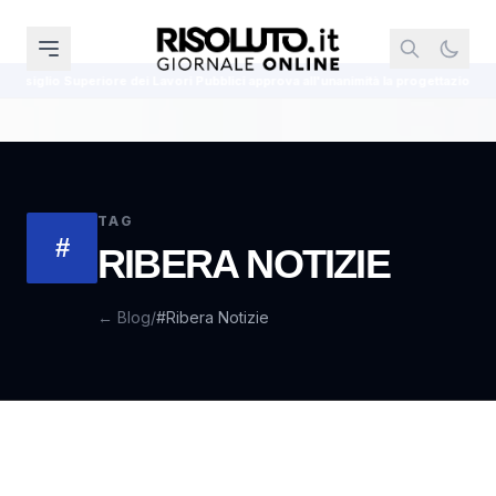
 Superiore dei Lavori Pubblici approva all'unanimità la progettazione esecutiva d
TAG
#
RIBERA NOTIZIE
← Blog
/
#Ribera Notizie