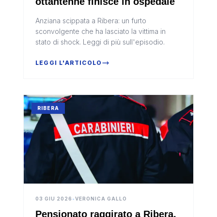
ottantenne finisce in ospedale
Anziana scippata a Ribera: un furto
sconvolgente che ha lasciato la vittima in
stato di shock. Leggi di più sull'episodio.
LEGGI L'ARTICOLO
RIBERA
03 GIU 2026
•
VERONICA GALLO
Pensionato raggirato a Ribera,