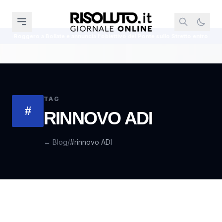
a Roggero a Bollate e annuncia l'obiettivo del Ponte sullo Stretto entro la fine del
TAG
#
RINNOVO ADI
← Blog
/
#rinnovo ADI