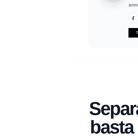
ammi
T
Separa
basta 