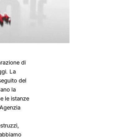
arazione di
ggi. La
seguito del
vano la
e le istanze
l'Agenzia
struzzi,
e abbiamo