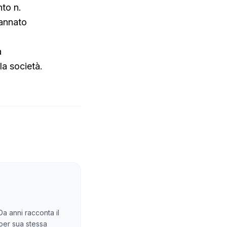
nto n.
dannato
a
lla società.
Da anni racconta il
 per sua stessa