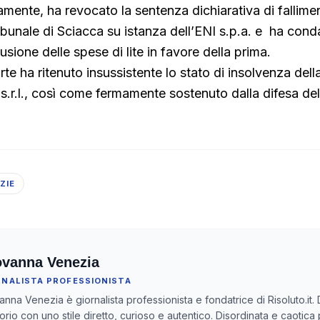
amente, ha revocato la sentenza dichiarativa di fallime
ibunale di Sciacca su istanza dell’ENI s.p.a. e ha con
fusione delle spese di lite in favore della prima.
orte ha ritenuto insussistente lo stato di insolvenza dell
 s.r.l., così come fermamente sostenuto dalla difesa de
ZIE
ovanna Venezia
RNALISTA PROFESSIONISTA
anna Venezia è giornalista professionista e fondatrice di Risoluto.it. 
itorio con uno stile diretto, curioso e autentico. Disordinata e caotica