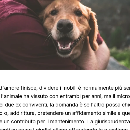
'amore finisce, dividere i mobili è normalmente più s
e l'animale ha vissuto con entrambi per anni, ma il microc
i due ex conviventi, la domanda è se l'altro possa chi
o o, addirittura, pretendere un affidamento simile a que
ni e un contributo per il mantenimento. La giurisprudenz
santi su come i giudici stiano affrontando la questione.