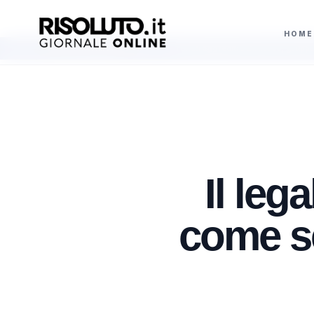
HOME
sulto ai saccensi»
Turisti aggrediti a Siracusa, gruppo di francesi finisce
AGGIORNAMENTI
Il leg
come se