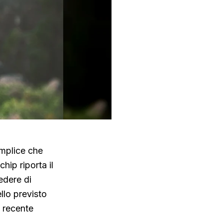
emplice che
hip riporta il
edere di
llo previsto
a recente