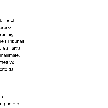
ilire chi
sata o
te negli
e i Tribunali
 all'altra.
ll'animale,
ffettivo,
cito dal
.
. Il
un punto di