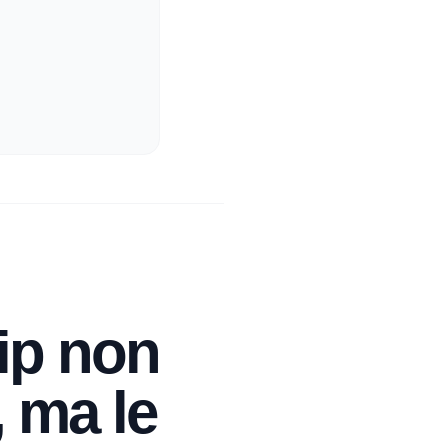
hip non
, ma le