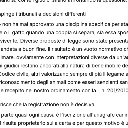
pinge i tribunali a decisioni differenti
ano non ha mai approvato una disciplina specifica per stab
e o il gatto quando una coppia si separa, sia essa spo
ivente. Diverse proposte di legge sono state presenta
andata a buon fine. Il risultato è un vuoto normativo ch
mare, ovviamente con interpretazioni diverse da un'aula
ni giudici restano ancorati alla natura di bene mobile de
dice civile, altri valorizzano sempre di più il legame a
 riconoscimento degli animali come esseri senzienti san
 e recepito nel nostro ordinamento con la l. n. 201/2010
isce che la registrazione non è decisiva
 parte quasi ogni causa è l'iscrizione all'anagrafe canina
 risulta proprietario sulla carta e per questo motivo è 