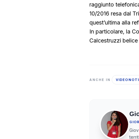
raggiunto telefonic
10/2016 resa dal Tr
quest’ultima alla re
In particolare, la C
Calcestruzzi belice
VIDEONOTI
ANCHE IN
Gi
GIO
Giov
terr