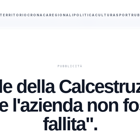
TERRITORIO
CRONACA
REGIONALI
POLITICA
CULTURA
SPORT
RUB
 nel mirino: indaga la polizia
Antitrust multa Bird, Dott e Lime per 2,67 
ale della Calcestruz
 l'azienda non f
fallita".