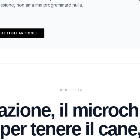
ssione, non ama mai programmare nulla.
UTTI GLI ARTICOLI
zione, il microc
per tenere il cane