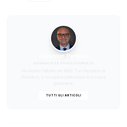
Giuseppe Pantano
GIORNALISTA PROFESSIONISTA
Ha iniziato l’attività nel 1980. Tra i fondatori di
Risoluto.it, si occupa in particolare di cronaca
giudiziaria.
TUTTI GLI ARTICOLI