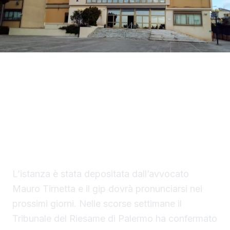
La difesa di Mario Di Benedetto, di 38 anni, di
Sciacca, indagato per tentato omicidio, ha
chiesto al gip i domiciliari con braccialetto
elettronico in una casa nella disponibilità del
saccense, a Burgio.
L’istanza è stata depositata dall’avvocato
Mauro Tirnetta e il gip dovrà pronunciarsi nei
prossimi giorni. Nelle scorse settimane il
Tribunale del Riesame di Palermo ha confermato