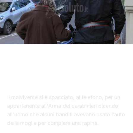
Un finto carabiniere ha portato via denaro e
gioielli per un valore di 40 mila euro a un
settantaduenne di Palma di Montechiaro.
Il malvivente si è spacciato, al telefono, per un
appartenente all'Arma dei carabinieri dicendo
all'uomo che alcuni banditi avevano usato l’auto
della moglie per compiere una rapina.