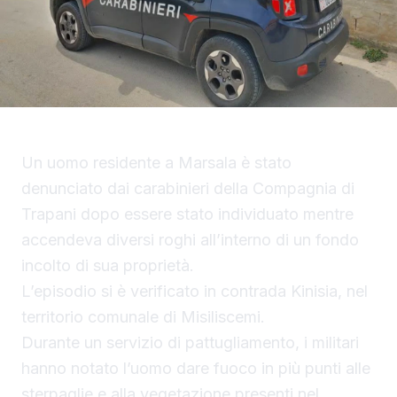
Un uomo residente a Marsala è stato
denunciato dai carabinieri della Compagnia di
Trapani dopo essere stato individuato mentre
accendeva diversi roghi all’interno di un fondo
incolto di sua proprietà.
L’episodio si è verificato in contrada Kinisia, nel
territorio comunale di Misiliscemi.
Durante un servizio di pattugliamento, i militari
hanno notato l’uomo dare fuoco in più punti alle
sterpaglie e alla vegetazione presenti nel