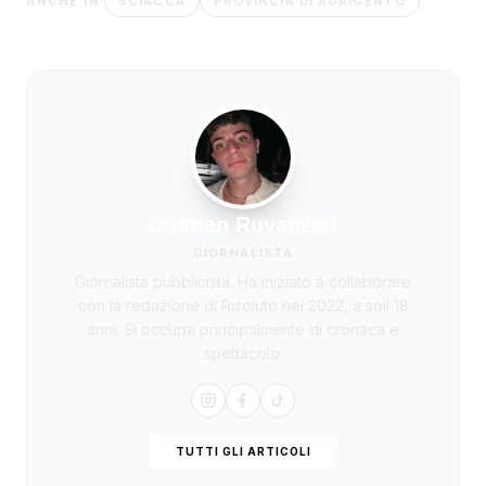
SCIACCA
PROVINCIA DI AGRIGENTO
ANCHE IN
Cristian Ruvanzeri
GIORNALISTA
Giornalista pubblicista. Ha iniziato a collaborare
con la redazione di Risoluto nel 2022, a soli 18
anni. Si occupa principalmente di cronaca e
spettacolo.
TUTTI GLI ARTICOLI