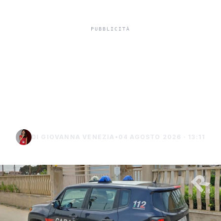
Misiliscemi, sorpreso
mentre incendia un
terreno: denunciato un
uomo di Marsala
DI GIOVANNA VENEZIA
•
04 AGOSTO 2026 · 13:11