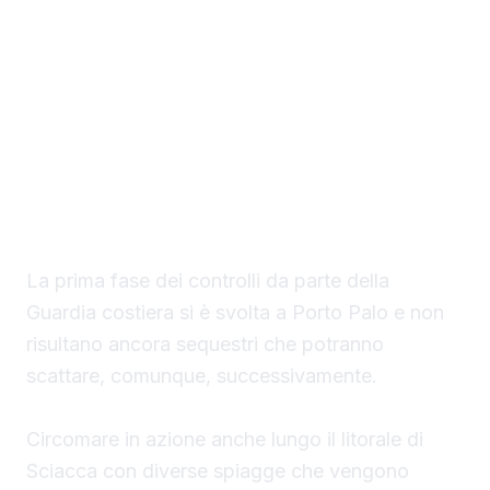
Il Circomare di Sciacca con il nuovo
comandante, il tenente di vascello Matteo
Maria Rodio, ha avviato una serie di controlli,
lungo il litorale di competenza, finalizzati ad
evitare la collocazione di ombrelloni con
struttura fissa che non vengono rimossi
durante la stagione estiva.
La prima fase dei controlli da parte della
Guardia costiera si è svolta a Porto Palo e non
risultano ancora sequestri che potranno
scattare, comunque, successivamente.
Circomare in azione anche lungo il litorale di
Sciacca con diverse spiagge che vengono