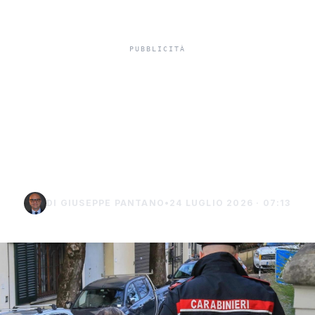
Truffa del finto
carabiniere da 40 mila
euro a Palma di
Montechiaro
DI GIUSEPPE PANTANO
•
24 LUGLIO 2026 · 07:13