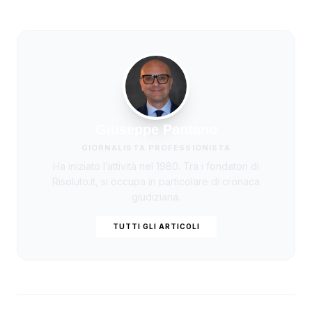
Giuseppe Pantano
GIORNALISTA PROFESSIONISTA
Ha iniziato l’attività nel 1980. Tra i fondatori di
Risoluto.it, si occupa in particolare di cronaca
giudiziaria.
TUTTI GLI ARTICOLI