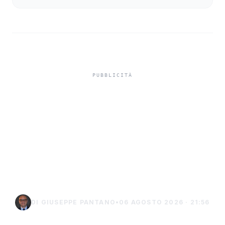
Isole minori, Schifani al
viaggio inaugurale del
traghetto della Regione
tra Porto Empedocle e
Lampedusa
DI GIUSEPPE PANTANO
•
06 AGOSTO 2026 · 21:56