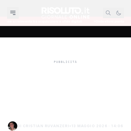
uisizioni e sfide digitali
Ombrelloni piantati sulla spiaggia e ganci di fer
Il maltempo porta a
Sciacca quattro
pescherecci tunisini,
accertamenti in corso
DI CRISTIAN RUVANZERI
•
13 MAGGIO 2026 · 14:06