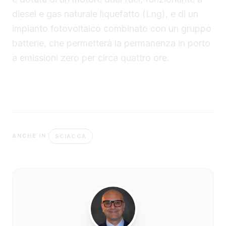
diesel e gas naturale liquefatto (Lng), e di un
impianto fotovoltaico combinato con un gruppo
batterie, che permetterà la permanenza in porto
a emissioni zero per circa quattro ore.
SCIACCA
ANCHE IN