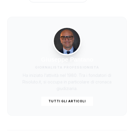
Giuseppe Pantano
GIORNALISTA PROFESSIONISTA
Ha iniziato l’attività nel 1980. Tra i fondatori di
Risoluto.it, si occupa in particolare di cronaca
giudiziaria.
TUTTI GLI ARTICOLI