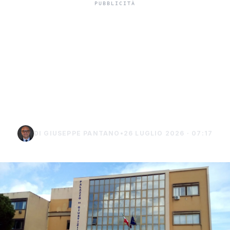
In carcere indagato per
tentato omicidio,
indagato di Sciacca
chiede i domiciliari a
Burgio
DI GIUSEPPE PANTANO
•
26 LUGLIO 2026 · 07:17