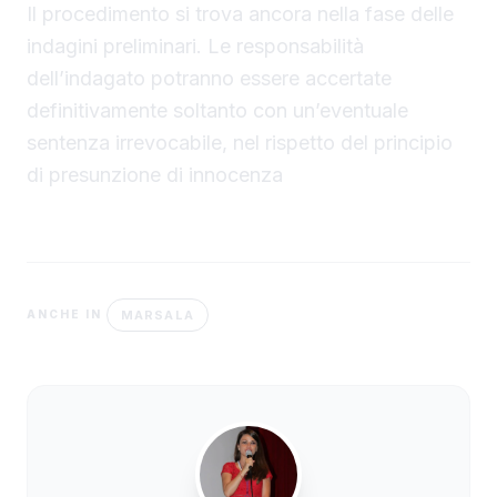
Il procedimento si trova ancora nella fase delle
indagini preliminari. Le responsabilità
dell’indagato potranno essere accertate
definitivamente soltanto con un’eventuale
sentenza irrevocabile, nel rispetto del principio
di presunzione di innocenza
MARSALA
ANCHE IN