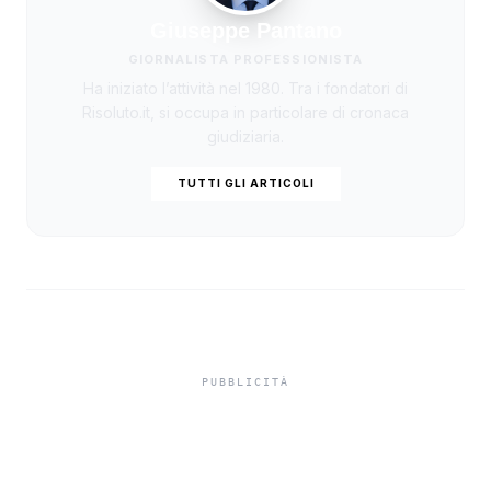
Giuseppe Pantano
GIORNALISTA PROFESSIONISTA
Ha iniziato l’attività nel 1980. Tra i fondatori di
Risoluto.it, si occupa in particolare di cronaca
giudiziaria.
TUTTI GLI ARTICOLI
Niente ombrelloni con
struttura fissa in spiaggia,