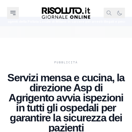
zia Locale di Milano in carcere per arresti illegali e peculato
Nuoto artist
Servizi mensa e cucina, la
direzione Asp di
Agrigento avvia ispezioni
in tutti gli ospedali per
garantire la sicurezza dei
pazienti