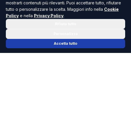
mostrarti contenuti più rilevanti. Puoi accettare tutto, rifiutare
tutto o personalizzare la scelta. Maggiori info nella
Cookie
Policy
e nella
Privacy Policy
.
Rifiuta tutto
Personalizza
Accetta tutto
📬 NEWSLETTER RISOLUTO
Le notizie che contano, ogni mattina
nella tua casella.
Niente spam, solo cronaca, politica e cultura della Sicilia che
dovresti conoscere.