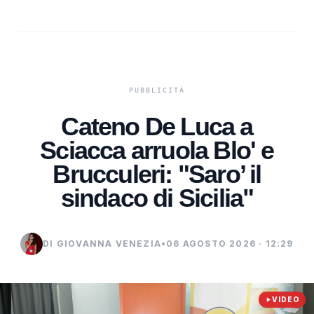
Cateno De Luca a
Sciacca arruola Blo' e
Brucculeri: "Saro’ il
sindaco di Sicilia"
DI GIOVANNA VENEZIA
•
06 AGOSTO 2026 · 12:29
VIDEO