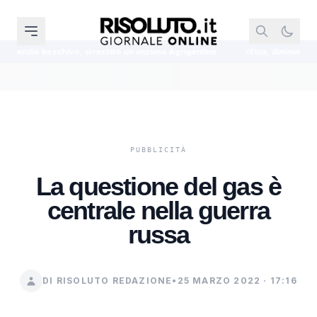
arrestato un anziano Agrigentino
Etna, diminuisce l'intensità dell'eruzio
La questione del gas è
centrale nella guerra
russa
DI RISOLUTO REDAZIONE
•
25 MARZO 2022 · 17:16