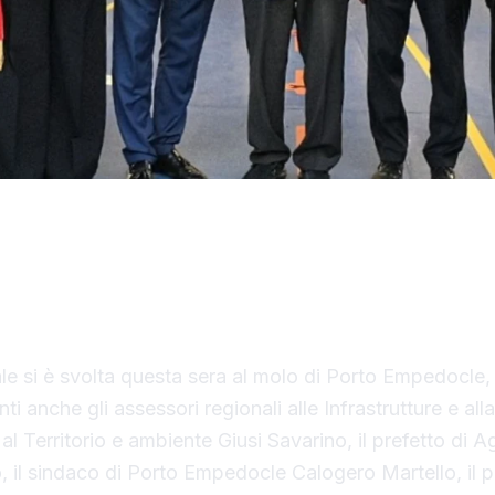
nastro inaugurale da parte del presidente Renato Sch
tivo il Costanza I di Sicilia, il primo traghetto di p
liana.
ale si è svolta questa sera al molo di Porto Empedocle, 
ti anche gli assessori regionali alle Infrastrutture e all
al Territorio e ambiente Giusi Savarino,
il prefetto di A
 il sindaco
di Porto Empedocle Calogero Martello, il p