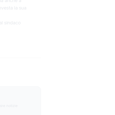
ria anche a
nvesta la sua
dal sindaco
ire notizie