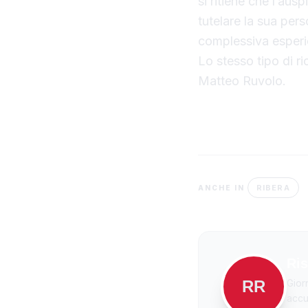
si ritiene che l’ausp
tutelare la sua per
complessiva esperie
Lo stesso tipo di ri
Matteo Ruvolo.
RIBERA
ANCHE IN
Ris
RR
Gior
accur