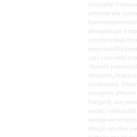
Consiglieri Comunal
attinente alla consa
frammentarie notizi
dimissioni per il ri
volontà e degli inte
responsabilità pena
ogni caso nelle pre
"Suscita perplessità
decisione, finalizza
componenti. Pertanto
consiglieri affinchè
frangenti, non poss
motivi, i sottoscri
rassegnare le dimis
disagio emotivo per