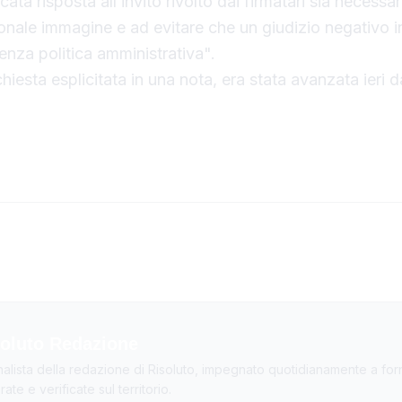
icata risposta all’invito rivolto dai firmatari sia necessa
sonale immagine e ad evitare che un giudizio negativo i
nza politica amministrativa".
chiesta esplicitata in una nota, era stata avanzata ieri 
oluto Redazione
nalista della redazione di Risoluto, impegnato quotidianamente a forn
ate e verificate sul territorio.