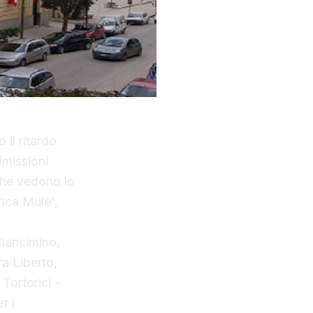
 il ritardo
imissioni
 che vedono lo
ica Mule',
Ciancimino,
a Liberto,
Tortorici -
r i