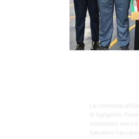
Con il taglio del 
ufficialmente opera
della Regione Sici
La cerimonia uffici
di Agrigento. Presen
Alessandro Aricò e 
Salvatore Caccamo,