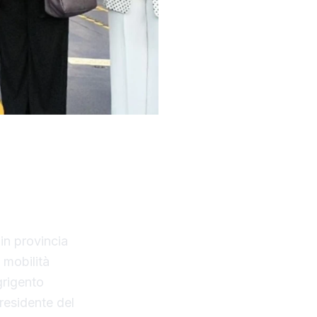
ifani, è
roprietà
in provincia
a mobilità
grigento
residente del