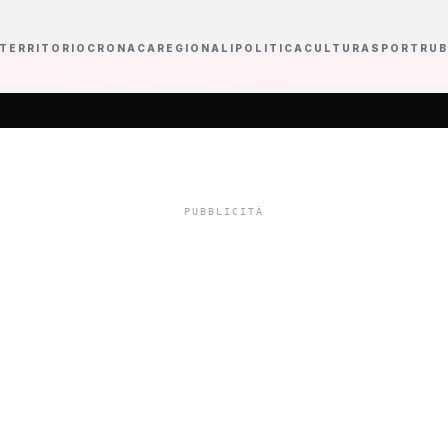
TERRITORIO
CRONACA
REGIONALI
POLITICA
CULTURA
SPORT
RUB
i i primi sequestri
Francesco Guccini è morto a 86 anni, il cantautore di P
12 consiglieri ch
sioni del presiden
onsiglio comuna