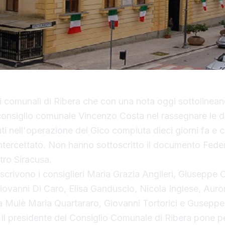
ri comunali di Ribera che con una nota oggi sottolineano
consiglio comunale Vincenzo Costa nel rassegnare le d
uti nell'operazione del Gico compiuta dieci giorni fa e
ntercettato. Non hanno sottoscritto il documento Feder
tro Siracusa.
scrivono i consiglieri Maria Grazia Angileri, Giuseppe 
iovanni Di Caro, Elisa Ganduscio, Nicola Inglese, Auror
a Mulè Maria Quartararo, Giovanni Tortorici e Guseppe 
il presidente del Consiglio Comunale di Ribera pone pe