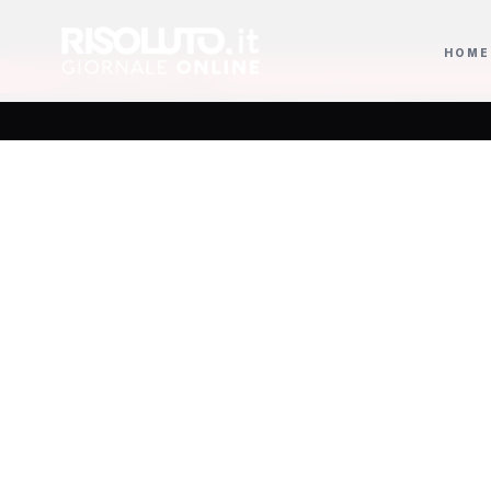
HOME
mbrelloni piantati sulla spiaggia e ganci di ferro pericolosi per i bagnanti, a Menf
AGGIORNAMENTI
Ribera, 
dimis
c