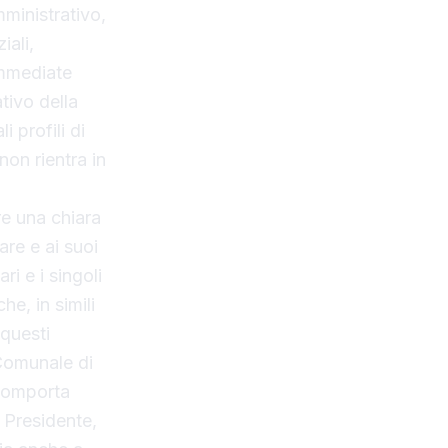
ministrativo,
iali,
immediate
tivo della
i profili di
on rientra in
re una chiara
are e ai suoi
i e i singoli
he, in simili
 questi
 Comunale di
 comporta
 Presidente,