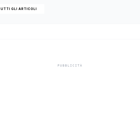
UTTI GLI ARTICOLI
inori, Schifani al
rale del traghett
e tra Porto Empe