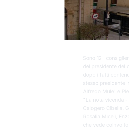
Sono 12 i consiglie
del presidente del 
dopo i fatti conten
stesso presidente i
Alfredo Mule' e Pie
"La nota vicenda - 
Calogero Cibella, G
Rosalia Miceli, Enz
che vede coinvolto 