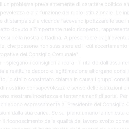
i un problema prevalentemente di carattere politico am
pevolezza e alla funzione del ruolo istituzionale. Le iniz
e di stampa sulla vicenda facevano ipotizzare le sue 
spetto dovuto all’importante ruolo ricoperto, rappresenta
ressi della nostra cittadina. A prescindere dagli eventual
le, che possono non sussistere ed il cui accertamento n
rogative del Consiglio Comunale".
 - spiegano i consiglieri ancora - il ritardo dall’assume
ta a restituire decoro e legittimazione all’organo consili
, lo stallo constatato chiama in causa i gruppi consiliar
 dimostrino consapevolezza e senso delle istituzioni e c
ono mostrare incertezza e tentennamenti di sorta. Per
tti chiedono espressamente al Presidente del Consiglio
sioni dalla sua carica. Se sul piano umano la richiesta
 il riconoscimento della qualità del lavoro svolto come